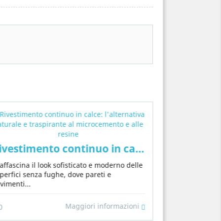
ivestimento continuo in calce: l'alternativa
 affascina il look sofisticato e moderno delle
ristrutturazione pesante
hi soldi senza sembrare economico: la guida
Malta di c
perfici senza fughe, dove pareti e
vimenti...
Ristrutturare c
salutare: la ma
la...
Maggiori informazioni
0