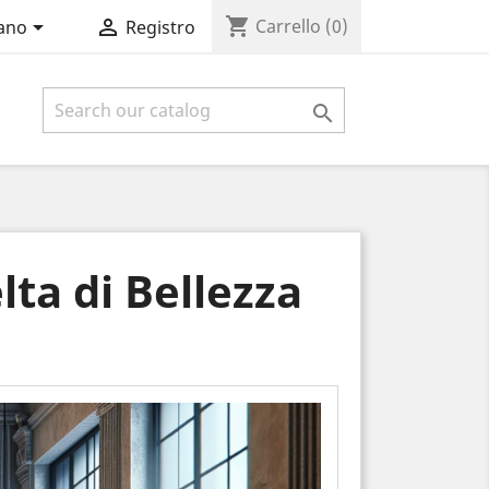
shopping_cart


Carrello
(0)
iano
Registro

lta di Bellezza