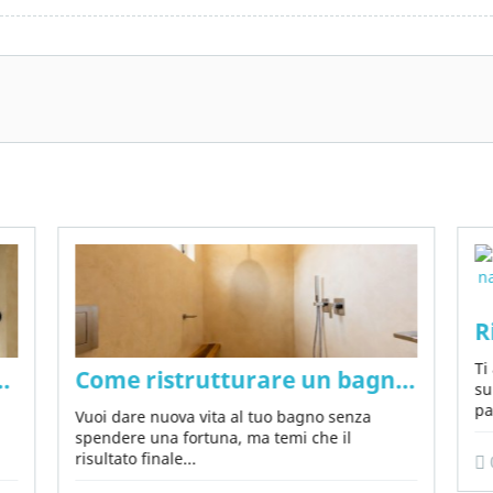
nza prodotti chimici né microcemento
R
Ti
in 2026: idee, materiali e tendenze senza 
Come ristrutturare un bagno con poc
su
pa
Vuoi dare nuova vita al tuo bagno senza
spendere una fortuna, ma temi che il
risultato finale...