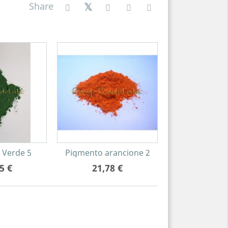
Share
 Verde 5
Pigmento arancione 2
Pigmento G
5 €
21,78 €
18,15