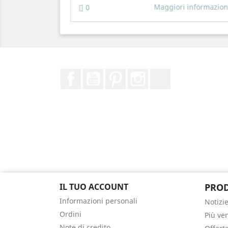
Maggiori informazio
0
Facebook
Youtube
Pinterest
Instagram
TikTok
IL TUO ACCOUNT
PROD
Informazioni personali
Notizi
Ordini
Più ve
Note di credito