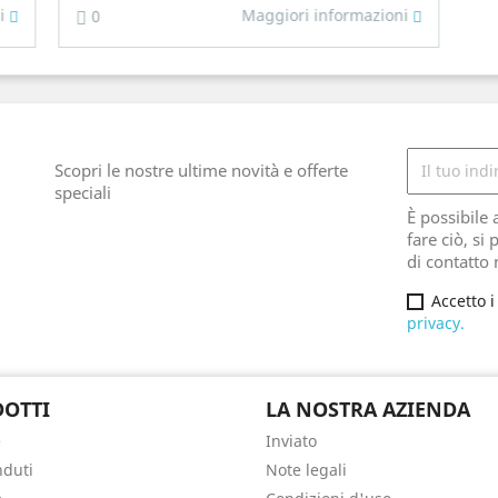
ni
Maggiori informazioni
0
Scopri le nostre ultime novità e offerte
speciali
È possibile 
fare ciò, si
di contatto 
Accetto i
privacy.
OTTI
LA NOSTRA AZIENDA
e
Inviato
nduti
Note legali