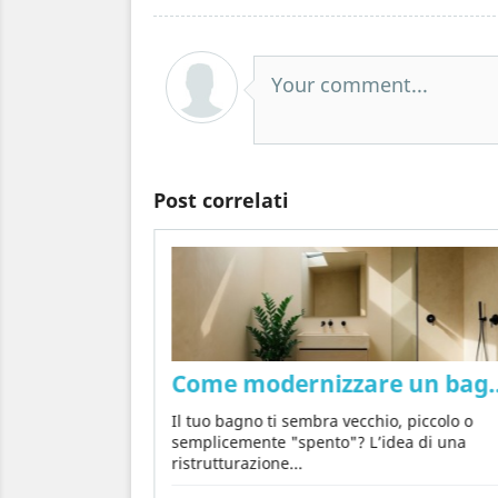
Your comment...
Post correlati
 cemento sulle pareti in modo naturale, se
enze più
Come modernizzare un bagno 
 moderno. Dona
Il tuo bagno ti sembra vecchio, piccolo o
semplicemente "spento"? L’idea di una
ristrutturazione...
 informazioni