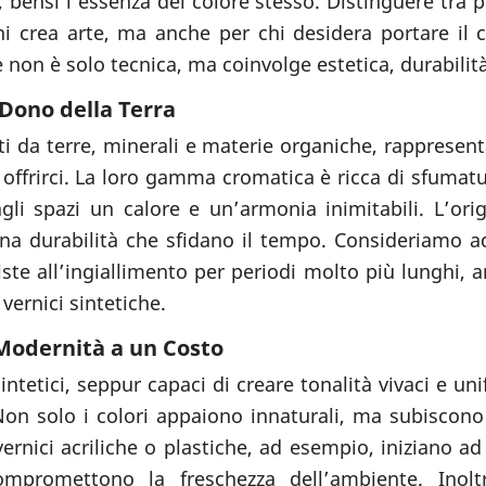
 bensì l’essenza del colore stesso. Distinguere tra p
hi crea arte, ma anche per chi desidera portare il c
e non è solo tecnica, ma coinvolge estetica, durabilit
Dono della Terra
ti da terre, minerali e materie organiche, rappresent
 offrirci. La loro gamma cromatica è ricca di sfuma
gli spazi un calore e un’armonia inimitabili. L’orig
na durabilità che sfidano il tempo. Consideriamo a
iste all’ingiallimento per periodi molto più lunghi, 
 vernici sintetiche.
 Modernità a un Costo
sintetici, seppur capaci di creare tonalità vivaci e u
. Non solo i colori appaiono innaturali, ma subisco
rnici acriliche o plastiche, ad esempio, iniziano ad 
ompromettono la freschezza dell’ambiente. Inolt