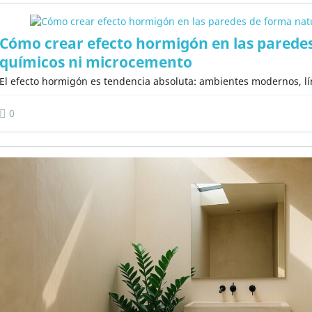
Cómo crear efecto hormigón en las paredes
Vista rápida
Vista rápida


adelakt Basico Pack
Tadelakt Piedra - Set De 3
químicos ni microcemento
Precio
Precio
Precio
Precio
145,36 €
65,11 €
155,36 €
76,60 €
El efecto hormigón es tendencia absoluta: ambientes modernos, líne
base
base
0