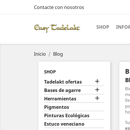
Contacte con nosotros
SHOP
INFO
Inicio
Blog
B
SHOP
B

Tadelakt ofertas
Bi

Bases de agarre
m

Herramientas
ll
po
Pigmentos
ho
Pinturas Ecológicas
Su
Estuco veneciano
es