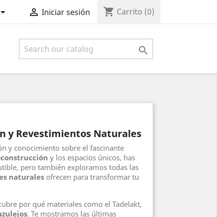
shopping_cart


Carrito
(0)
Iniciar sesión

ón y Revestimientos Naturales
ón y conocimiento sobre el fascinante
oconstrucción
y los espacios únicos, has
scutible, pero también exploramos todas las
es naturales
ofrecen para transformar tu
cubre por qué materiales como el Tadelakt,
azulejos
. Te mostramos las últimas