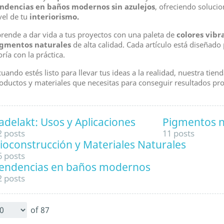
ndencias en baños modernos sin azulejos
, ofreciendo soluci
vel de tu
interiorismo.
rende a dar vida a tus proyectos con una paleta de
colores vibr
gmentos naturales
de alta calidad. Cada artículo está diseñado 
oría con la práctica.
cuando estés listo para llevar tus ideas a la realidad, nuestra tien
oductos y materiales que necesitas para conseguir resultados pro
adelakt: Usos y Aplicaciones
Pigmentos n
2 posts
11 posts
¡EN OFERTA!
¡EN OFERTA!
favorite_border
favorite_border
ioconstrucción y Materiales Naturales
€
-15%
-40,00
6 posts
endencias en baños modernos
NUEVO
PACK
2 posts
PACK
of 87