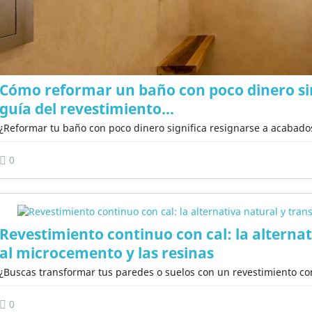
Cómo reformar un baño con poco dinero sin
guía del revestimiento...
¿Reformar tu baño con poco dinero significa resignarse a acabado
0
Revestimiento continuo con cal: la alternat
al microcemento y las resinas
¿Buscas transformar tus paredes o suelos con un revestimiento cont
0