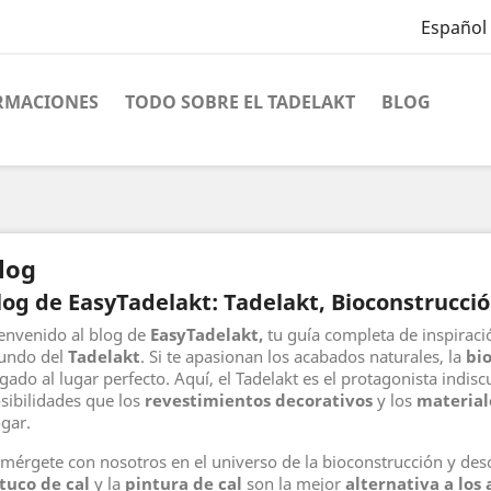
Español
RMACIONES
TODO SOBRE EL TADELAKT
BLOG
log
log de EasyTadelakt: Tadelakt, Bioconstrucci
envenido al blog de
EasyTadelakt,
tu guía completa de inspiraci
undo del
Tadelakt
. Si te apasionan los acabados naturales, la
bi
egado al lugar perfecto. Aquí, el Tadelakt es el protagonista indi
sibilidades que los
revestimientos decorativos
y los
material
gar.
mérgete con nosotros en el universo de la bioconstrucción y des
tuco de cal
y la
pintura de cal
son la mejor
alternativa a los 