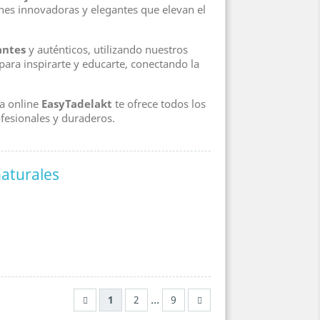
ones innovadoras y elegantes que elevan el
antes
y auténticos, utilizando nuestros
para inspirarte y educarte, conectando la
da online
EasyTadelakt
te ofrece todos los
fesionales y duraderos.
aturales
¡EN OFERTA!
¡EN OFERTA!
favorite_border
favorite_border
 €
-28,00 €
-35,0
PACK
PACK
...
1
2
9