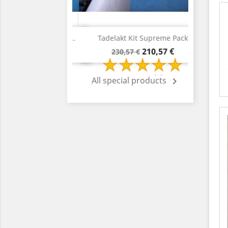
Vista rápida
Vista rápida


g. Tadelakt Supreme...
Tadelakt Kit Supreme Pack
T
recio
Precio
Precio
Precio
290,40 €
210,57 €
30,33 €
230,57 €
ase
base
1 Review(s)
All special products
