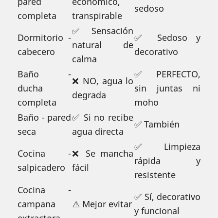
pared
económico,
sedoso
completa
transpirable
✅ Sensación
Dormitorio -
✅ Sedoso y
natural de
cabecero
decorativo
calma
Baño -
✅ PERFECTO,
❌ NO, agua lo
ducha
sin juntas ni
degrada
completa
moho
Baño - pared
✅ Si no recibe
✅ También
seca
agua directa
✅ Limpieza
Cocina -
❌ Se mancha
rápida y
salpicadero
fácil
resistente
Cocina -
✅ Sí, decorativo
campana
⚠️ Mejor evitar
y funcional