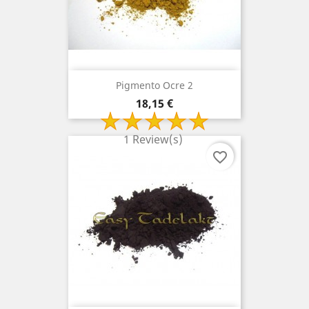
Pigmento Ocre 2
Precio
18,15 €
1 Review(s)
favorite_border