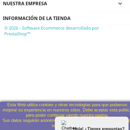
NUESTRA EMPRESA

INFORMACIÓN DE LA TIENDA
© 2026 - Software Ecommerce desarrollado por
PrestaShop™
Esta Web utiliza cookies y otras tecnologías para que podamos
mejorar su experiencia en nuestros sitios. Debe aceptar esta políti
para poder continuar viendo nuestra pagina.
Sus datos seguirán anónimos y no serán entregados a terceros baj
ningún concepto
Hola! ¿Tienes preguntas?