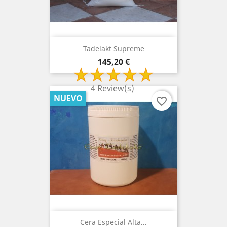
Tadelakt Supreme
Precio
145,20 €
4 Review(s)
NUEVO
favorite_border
Cera Especial Alta...