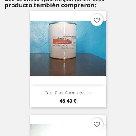
producto también compraron:
favorite_border
Cera Plus Carnauba 1L.
Precio
48,40 €
favorite_border