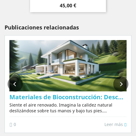
Precio
45,00 €
Publicaciones relacionadas
Materiales de Bioconstrucción: Descubre Sus Ventajas
Siente el aire renovado. Imagina la calidez natural
deslizándose sobre tus manos y bajo tus pies....
Leer más
0