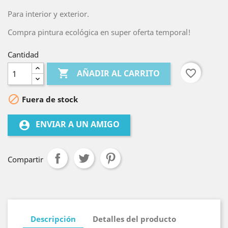
Para interior y exterior.
Compra pintura ecológica en super oferta temporal!
Cantidad

favorite_border
AÑADIR AL CARRITO

Fuera de stock
ENVIAR A UN AMIGO
account_circle
Compartir
Descripción
Detalles del producto