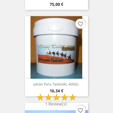
Precio
75,00 €
favorite_border
Jabón Para Tadelakt, 400Gr.
Precio
16,34 €
1 Review(s)
favorite_border