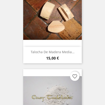
Talocha De Madera Media...
Precio
15,00 €
favorite_border