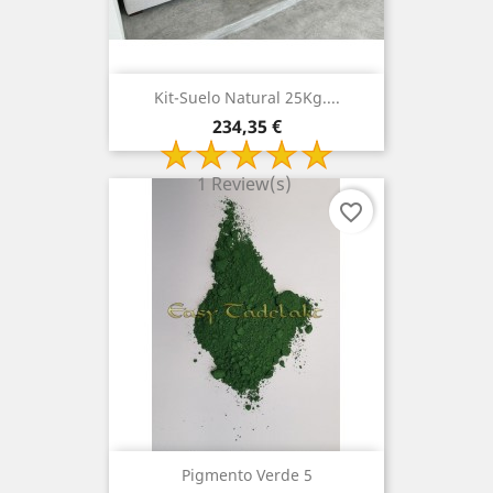
Kit-Suelo Natural 25Kg....
Precio
234,35 €
1 Review(s)
favorite_border
Pigmento Verde 5