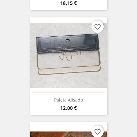
Precio
18,15 €
favorite_border
Paleta Alisado
Precio
12,00 €
favorite_border