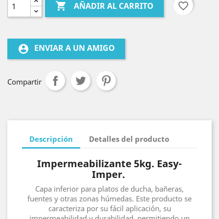

favorite_border
AÑADIR AL CARRITO
ENVIAR A UN AMIGO
account_circle
Compartir
Descripción
Detalles del producto
Impermeabilizante 5kg. Easy-
Imper.
Capa inferior para platos de ducha, bañeras,
fuentes y otras zonas húmedas. Este producto se
caracteriza por su fácil aplicación, su
impermeabilidad y durabilidad, permitiendo un