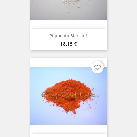
Pigmento Blanco 1
Precio
18,15 €
favorite_border