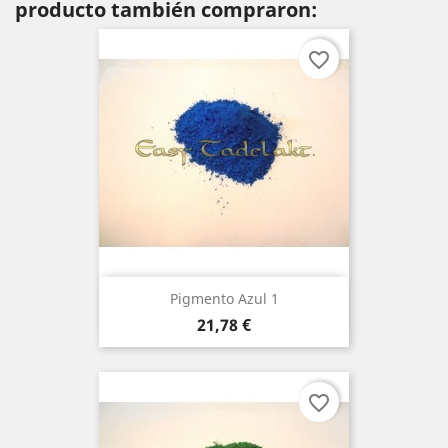
producto también compraron:
favorite_border
Pigmento Azul 1
Precio
21,78 €
favorite_border