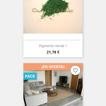
Pigmento Verde 1
Precio
21,78 €
¡EN OFERTA!
favorite_border
PACK