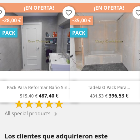
¡EN OFERTA!
¡EN OFERTA!
order
favorite_border
favorite_b
-28,00 €
-35,00 €
PACK
PACK
Pack Para Reformar Baño Sin...
Tadelakt Pack Para...
Precio
Precio
Precio
Precio
487,40 €
396,53 €
515,40 €
431,53 €
base
base
2 Review(s)
All special products

Los clientes que adquirieron este