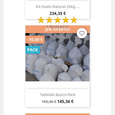
Kit-Suelo Natural 25Kg....
Precio
234,35 €
1 Review(s)
¡EN OFERTA!
favorite_border
-10,00 €
PACK
Tadelakt Basico Pack
Precio
Precio
145,36 €
155,36 €
base