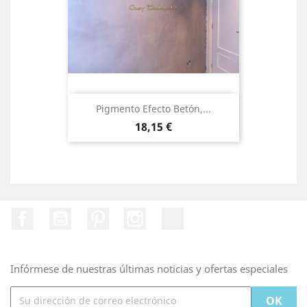
Pigmento Efecto Betón,...
Precio
18,15 €
Facebook
YouTube
Pinterest
Instagram
TikTok
Infórmese de nuestras últimas noticias y ofertas especiales