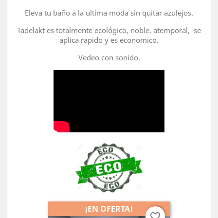
Eleva tu baño a la ultima moda sin quitar azulejos.
Tadelakt es totalmente ecológico, noble, atemporal, se
aplica rapido y es economico.
Vedeo con sonido.
¡EN OFERTA!
favorite_border