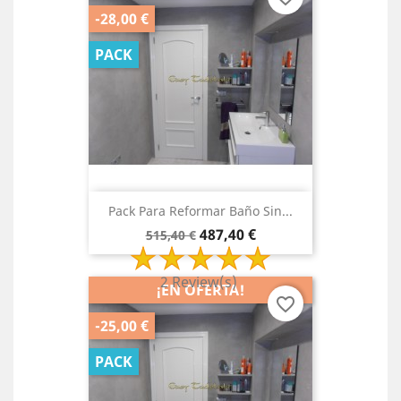
-28,00 €
PACK
Pack Para Reformar Baño Sin...
Precio
Precio
487,40 €
515,40 €
base
2 Review(s)
¡EN OFERTA!
favorite_border
-25,00 €
PACK