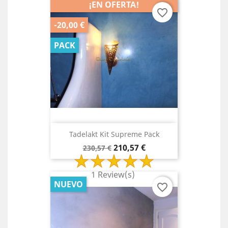
¡EN OFERTA!
favorite_border
-20,00 €
PACK
Tadelakt Kit Supreme Pack
Precio
Precio
210,57 €
230,57 €
base
1 Review(s)
NUEVO
favorite_border