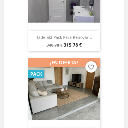
Tadelakt Pack Para Renovar...
Precio
Precio
315,78 €
340,78 €
base
¡EN OFERTA!
favorite_border
PACK