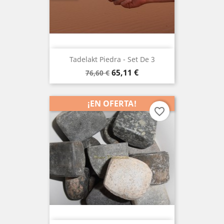
Tadelakt Piedra - Set De 3
Precio
Precio
65,11 €
76,60 €
base
¡EN OFERTA!
favorite_border