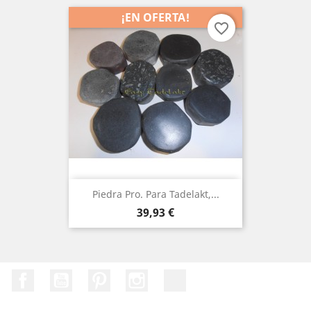
¡EN OFERTA!
favorite_border
Piedra Pro. Para Tadelakt,...
Precio
39,93 €
Facebook
YouTube
Pinterest
Instagram
TikTok