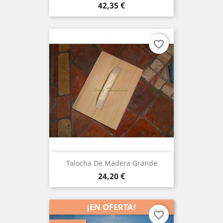
Precio
42,35 €
favorite_border
Talocha De Madera Grande
Precio
24,20 €
¡EN OFERTA!
favorite_border