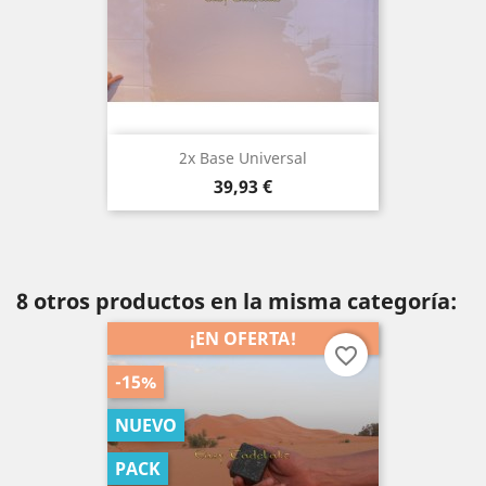
2x Base Universal
Precio
39,93 €
8 otros productos en la misma categoría:
¡EN OFERTA!
favorite_border
-15%
NUEVO
PACK