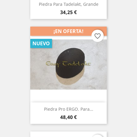
Piedra Para Tadelakt, Grande
Precio
34,25 €
¡EN OFERTA!
favorite_border
NUEVO
Piedra Pro ERGO. Para...
Precio
48,40 €