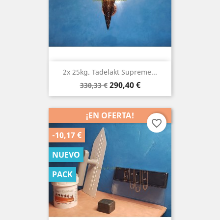
2x 25kg. Tadelakt Supreme...
Precio
Precio
290,40 €
330,33 €
base
¡EN OFERTA!
favorite_border
-10,17 €
NUEVO
PACK