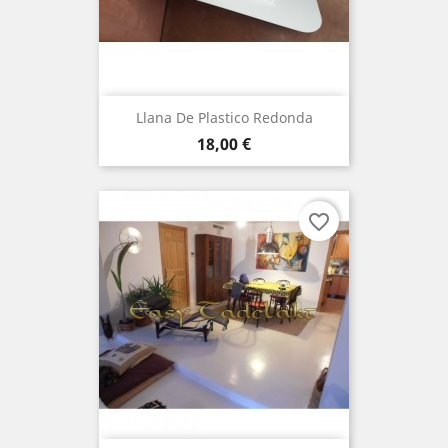
Llana De Plastico Redonda
Precio
18,00 €
favorite_border