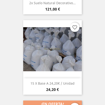
2x Suelo Natural Decorativo...
Precio
121,00 €
favorite_border
15 X Base A 24,20€ / Unidad
Precio
24,20 €
¡EN OFERTA!