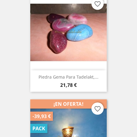
favorite_border
Piedra Gema Para Tadelakt,...
Precio
21,78 €
¡EN OFERTA!
favorite_border
-39,93 €
PACK