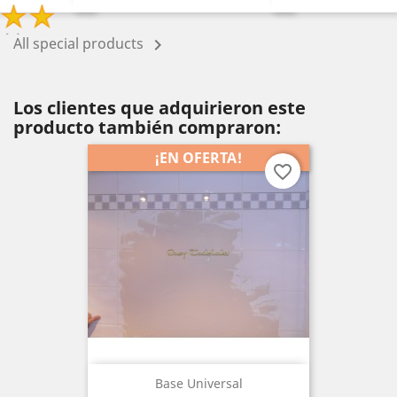
base
base
All special products

Los clientes que adquirieron este
producto también compraron:
¡EN OFERTA!
favorite_border
Base Universal