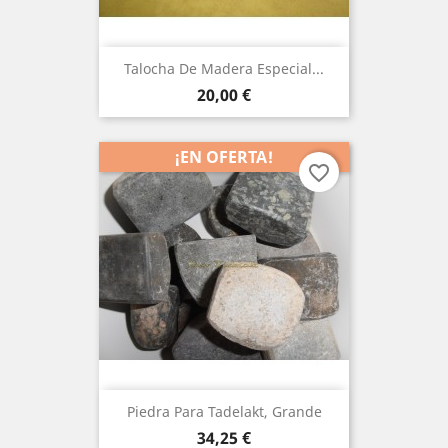
Talocha De Madera Especial...
Precio
20,00 €
¡EN OFERTA!
favorite_border
Piedra Para Tadelakt, Grande
Precio
34,25 €