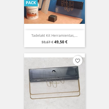
PACK
Tadelakt Kit Herramientas,...
Precio
Precio
49,50 €
59,67 €
base
favorite_border