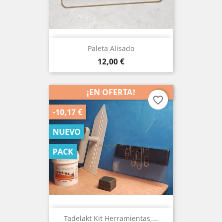
Paleta Alisado
Precio
12,00 €
¡EN OFERTA!
favorite_border
-10,17 €
NUEVO
PACK
Tadelakt Kit Herramientas,...