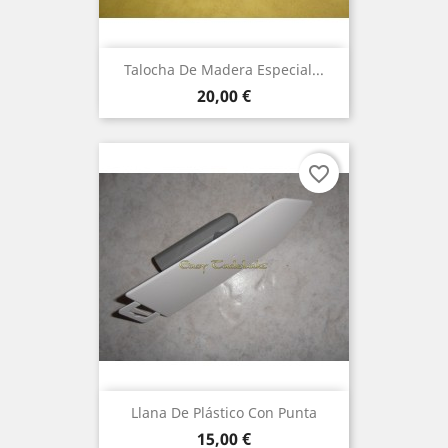
Talocha De Madera Especial...
Precio
20,00 €
favorite_border
Llana De Plástico Con Punta
Precio
15,00 €