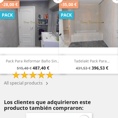
0 €
-35,00 €
-25,0
PACK
PACK
k Para Reformar Baño Sin...
Tadelakt Pack Para...
Tad
Precio
Precio
Precio
Precio
487,40 €
396,53 €
515,40 €
431,53 €
base
base
2 Review(s)
All special products

Los clientes que adquirieron este
producto también compraron: