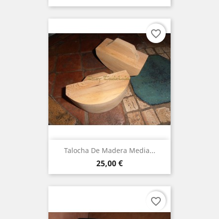
favorite_border
Talocha De Madera Media...
Precio
25,00 €
favorite_border