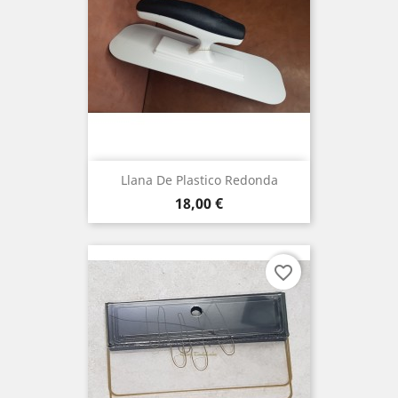
Llana De Plastico Redonda
Precio
18,00 €
favorite_border