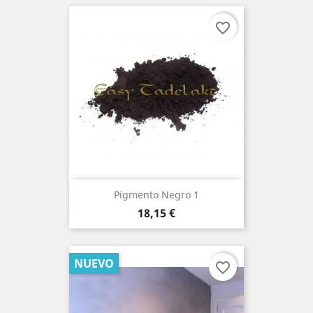
favorite_border
Pigmento Negro 1
Precio
18,15 €
NUEVO
favorite_border