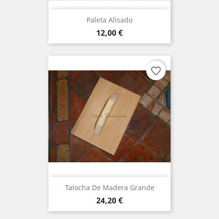
Paleta Alisado
Precio
12,00 €
favorite_border
Talocha De Madera Grande
Precio
24,20 €