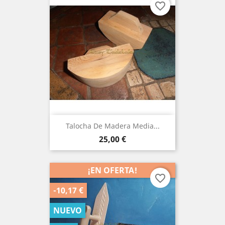
favorite_border
Talocha De Madera Media...
Precio
25,00 €
¡EN OFERTA!
favorite_border
-10,17 €
NUEVO