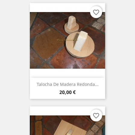
favorite_border
Talocha De Madera Redonda...
Precio
20,00 €
favorite_border