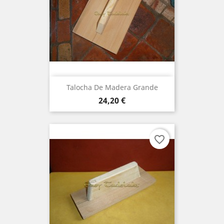
Talocha De Madera Grande
Precio
24,20 €
favorite_border