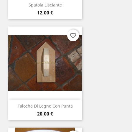
Spatola Lisciante
Prezzo
12,00 €
favorite_border
Talocha Di Legno Con Punta
Prezzo
20,00 €