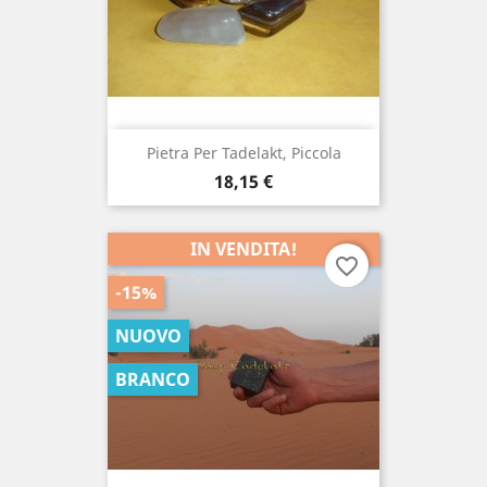
Pietra Per Tadelakt, Piccola
Prezzo
18,15 €
IN VENDITA!
favorite_border
-15%
NUOVO
BRANCO