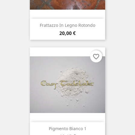
Frattazzo In Legno Rotondo
Prezzo
20,00 €
favorite_border
Pigmento Bianco 1