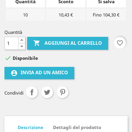
Quantità
Sconto
Si salva
10
10,43 €
Fino 104,30 €
Quantità

favorite_border
AGGIUNGI AL CARRELLO

Disponibile
INVIA AD UN AMICO
account_circle
Condividi
Descrizione
Dettagli del prodotto