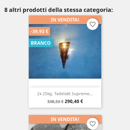
8 altri prodotti della stessa categoria:
IN VENDITA!
favorite_border
-39,93 €
BRANCO
2x 25kg. Tadelakt Supreme...
Prezzo
Prezzo
290,40 €
330,33 €
di
base
IN VENDITA!
favorite_border