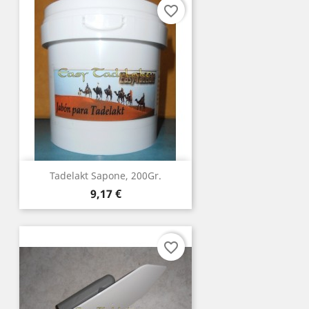
favorite_border
Tadelakt Sapone, 200Gr.
Prezzo
9,17 €
favorite_border