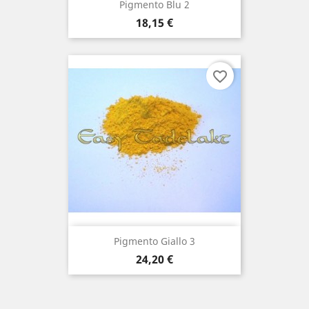
Pigmento Blu 2
Prezzo
18,15 €
favorite_border
Pigmento Giallo 3
Prezzo
24,20 €