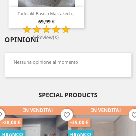
Tadelakt Basico Marrakech...
Prezzo
69,99 €
5 Review(s)
OPINIONI
Nessuna opinione al momento
SPECIAL PRODUCTS
IN VENDITA!
IN VENDITA!
order
favorite_border
favorite_b
-35,00 €
-25,00 €
BRANCO
BRANCO