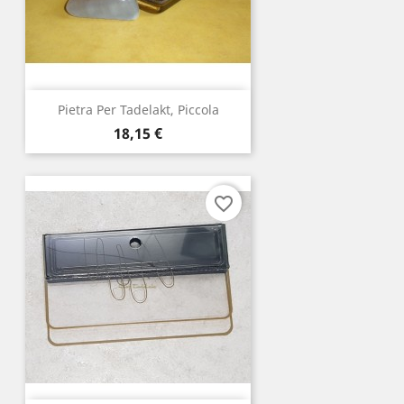
Pietra Per Tadelakt, Piccola
Prezzo
18,15 €
favorite_border