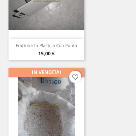
Frattone In Plastica Con Punta
Prezzo
15,00 €
IN VENDITA!
favorite_border