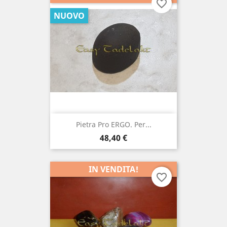
favorite_border
NUOVO
Pietra Pro ERGO. Per...
Prezzo
48,40 €
IN VENDITA!
favorite_border