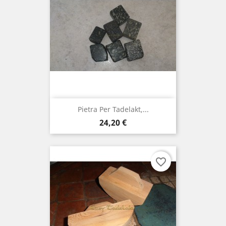
Pietra Per Tadelakt,...
Prezzo
24,20 €
favorite_border