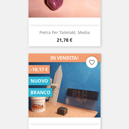
Pietra Per Tadelakt, Media
Prezzo
21,78 €
IN VENDITA!
favorite_border
-10,17 €
NUOVO
BRANCO