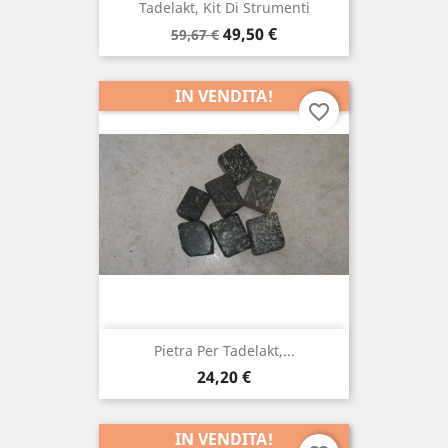
Tadelakt, Kit Di Strumenti
Prezzo
Prezzo
49,50 €
59,67 €
di
base
IN VENDITA!
favorite_border
Pietra Per Tadelakt,...
Prezzo
24,20 €
IN VENDITA!