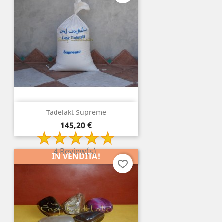
Tadelakt Supreme
Prezzo
145,20 €
4 Review(s)
IN VENDITA!
favorite_border