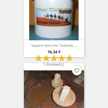
Sapone Nero Per Tadelakt,...
Prezzo
16,34 €
1 Review(s)
favorite_border