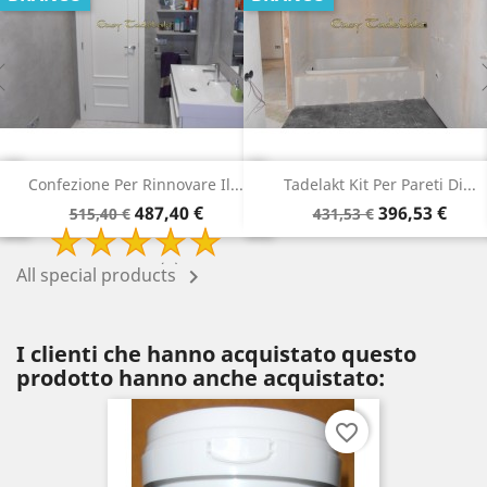
Tadelakt Kit Per Pareti Di...
Tadelakt Pack Per La...
Prezzo
Prezzo
Prezzo
Prezzo
396,53 €
315,78 €
431,53 €
340,78 €
di
di
base
base
All special products

I clienti che hanno acquistato questo
prodotto hanno anche acquistato:
favorite_border