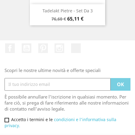
Tadelakt Pietre - Set Da 3
Prezzo
Prezzo
65,11 €
76,60 €
di
base
Facebook
Youtube
Pinterest
Instagram
TikTok
Scopri le nostre ultime novità e offerte speciali
È possibile annullare l'iscrizione in qualsiasi momento. Per
fare ciò, si prega di fare riferimento alle nostre informazioni
di contatto nell'avviso legale.
Accetto i termini e le
condizioni e l'informativa sulla
privacy.