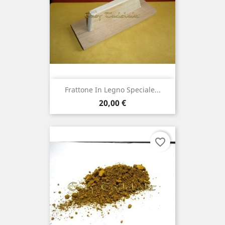
Frattone In Legno Speciale...
Prezzo
20,00 €
favorite_border