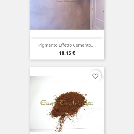
Pigmento Effetto Cemento,...
Prezzo
18,15 €
favorite_border