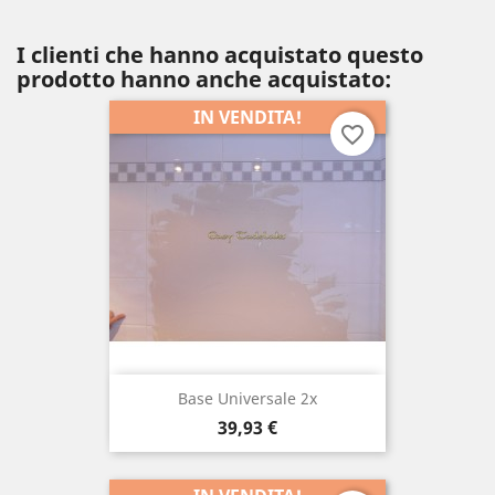
I clienti che hanno acquistato questo
prodotto hanno anche acquistato:
IN VENDITA!
favorite_border
Base Universale 2x
Prezzo
39,93 €