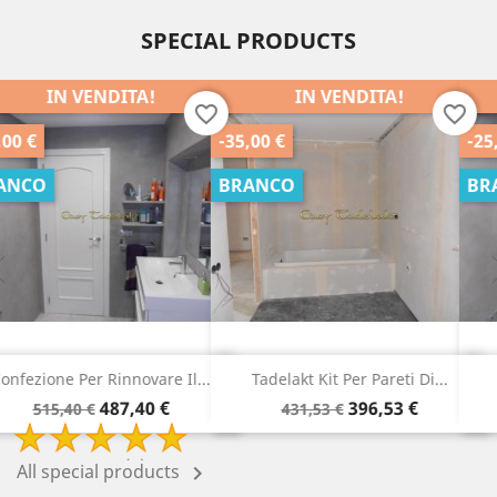
SPECIAL PRODUCTS
IN VENDITA!
IN VENDITA!
order
favorite_border
favorite_b
-35,00 €
-25,00 €
BRANCO
BRANCO
Tadelakt Kit Per Pareti Di...
Tadelakt Pack Per La...
Prezzo
Prezzo
Prezzo
Prezzo
396,53 €
315,78 €
431,53 €
340,78 €
di
di
base
base
All special products
