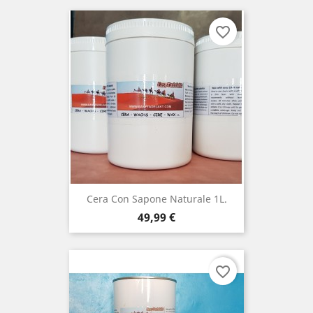
favorite_border
Cera Con Sapone Naturale 1L.
Prezzo
49,99 €
favorite_border