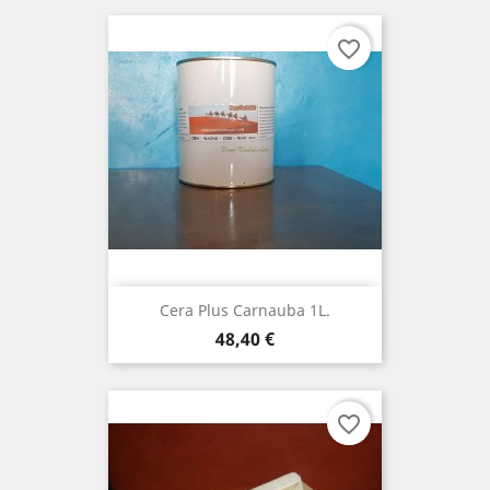
favorite_border
Cera Plus Carnauba 1L.
Prezzo
48,40 €
favorite_border