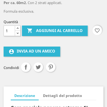
Per ca. 60m2.
Con 2 strati applicati.
Formula esclusiva.
Quantità

favorite_border
AGGIUNGI AL CARRELLO
INVIA AD UN AMICO
account_circle
Condividi
Descrizione
Dettagli del prodotto