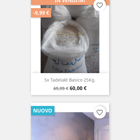
IN VENDITA!
favorite_border
-9,99 €
5x Tadelakt Basico 25Kg.
Prezzo
Prezzo
60,00 €
69,99 €
di
base
NUOVO
favorite_border