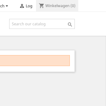
shopping_cart


Winkelwagen
(0)
tch
Log
