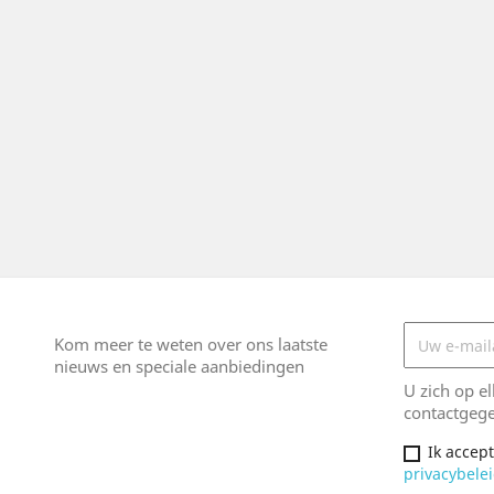
Snelle weergave
Snelle weergave


akt Pack Voor Paneel-...
Tadelakt Pack Om Badkamer...
2x 2
Basisprijs
Prijs
Basisprijs
Prijs
€ 396,53
€ 315,78
€ 431,53
€ 340,78
Kom meer te weten over ons laatste
nieuws en speciale aanbiedingen
U zich op e
contactgege
Ik accep
privacybelei