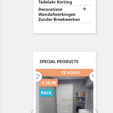
Tadelakt Korting

Decoratieve
Wandafwerkingen
Zonder Breekwerken
SPECIAL PRODUCTS
TE KOOP!
TE KOOP!
favorite_border
favorite_border
-€ 28,00
-€ 35,0
PACK
PACK