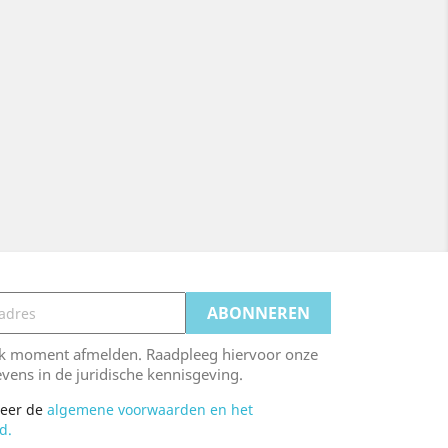
Snelle weergave
Snelle weergave


5kg. Tadelakt Supreme...
Tadelakt Supreme Pakket
Basisprijs
Prijs
Basisprijs
Prijs
€ 290,40
€ 210,57
€ 330,33
€ 230,57
1 Review(s)
lk moment afmelden. Raadpleeg hiervoor onze
vens in de juridische kennisgeving.
teer de
algemene voorwaarden en het
d.