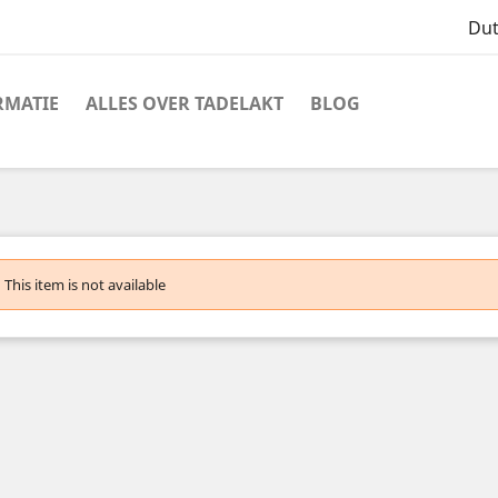
Du
RMATIE
ALLES OVER TADELAKT
BLOG
This item is not available