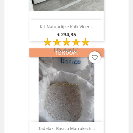
Kit-Natuurlijke Kalk Vloer...
Prijs
€ 234,35
1 Review(s)
TE KOOP!
favorite_border
Tadelakt Basico Marrakech...