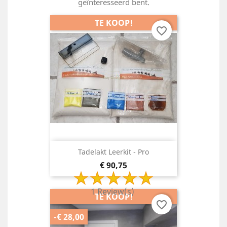
geïnteresseerd bent.
TE KOOP!
favorite_border
Tadelakt Leerkit - Pro
Prijs
€ 90,75
1 Review(s)
TE KOOP!
favorite_border
-€ 28,00