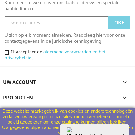
Kom meer te weten over ons laatste nieuws en speciale
aanbiedingen
U zich op elk moment afmelden. Raadpleeg hiervoor onze
contactgegevens in de juridische kennisgeving.
Ik accepteer de
algemene voorwaarden en het
privacybeleid.
UW ACCOUNT

PRODUCTEN

Deze website maakt gebruik van cookies en andere technologieën
ONS BEDRIJF

zodat we uw ervaring op onze sites kunnen verbeteren. U moet dit
beleid accepteren om onze pagina te kunnen blijven bekijken.
Uw gegevens blijven anoniem en worden in geen geval aan derden
WINKELGEGEVENS
verstrekt.