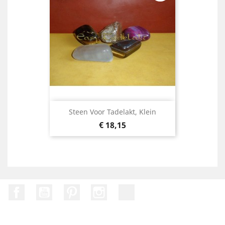
Steen Voor Tadelakt, Klein
Prijs
€ 18,15
Facebook
Youtube
Pinterest
Instagram
TikTok