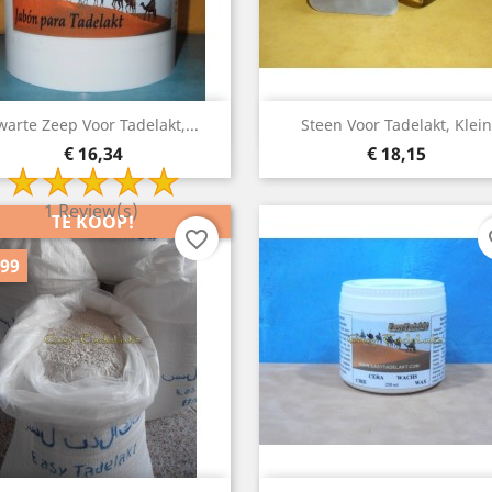
Snelle weergave
Snelle weergave


warte Zeep Voor Tadelakt,...
Steen Voor Tadelakt, Klein
Prijs
Prijs
€ 16,34
€ 18,15
1 Review(s)
TE KOOP!
favorite_border
fa
,99
TE KOOP!
TE KOOP!
favorite_border
favorite_border
0
-€ 25,00
-€ 39,
PACK
PACK