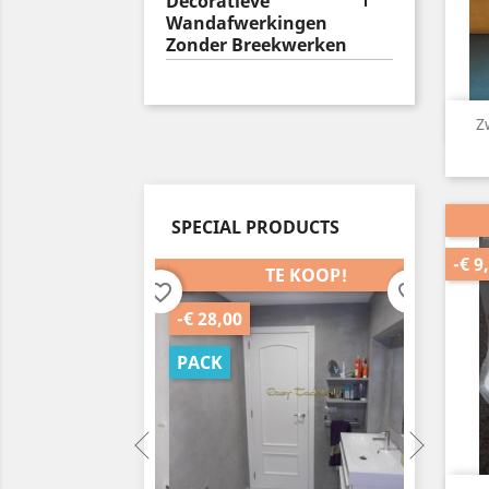
Decoratieve
Wandafwerkingen
Zonder Breekwerken
Z
SPECIAL PRODUCTS
-€ 9
TE KOOP!
TE KOOP!
favorite_border
favorite_border
-€ 28,00
-€ 35,0
PACK
PACK