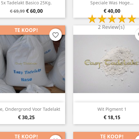
Snelle weergave
Snelle weergave


5x Tadelakt Basico 25Kg.
Speciale Was Hoge...
Basisprijs
Prijs
Prijs
€ 60,00
€ 40,00
€ 69,99
Snelle weergave
Snelle weergave


akt Pack Voor Paneel-...
Tadelakt Pack Om Badkamer...
2x 2
Basisprijs
Prijs
Basisprijs
Prijs
€ 396,53
€ 315,78
€ 431,53
€ 340,78
2 Review(s)
TE KOOP!
favorite_border
fa
Snelle weergave
Snelle weergave


e, Ondergrond Voor Tadelakt
Wit Pigment 1
Prijs
Prijs
€ 30,25
€ 18,15
TE KOOP!
TE KOOP!