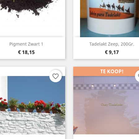
Snelle weergave
Snelle weergave


Pigment Zwart 1
Tadelakt Zeep, 200Gr.
Prijs
Prijs
€ 18,15
€ 9,17
TE KOOP!
favorite_border
fa