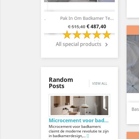
Snelle weergave
Snelle weergave


kt Pack Voor Paneel-...
Pak In Om Badkamer Te...
Tadel
asisprijs
Prijs
Basisprijs
Prijs
€ 596,40
€ 487,40
 636,40
€ 515,40
1 Review(s)
2 Review(s)
All special products

Random
VIEW ALL
Posts
Bas
Microcement voor badkamers: de beste oplossing...
Microcement voor badkamers
claimt de moderne revolutie te zijn
in badkamerdesign,...