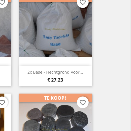
vorite_border
favorite_border
Snelle weergave

2x Base - Hechtgrond Voor...
Prijs
€ 27,23
TE KOOP!
vorite_border
favorite_border