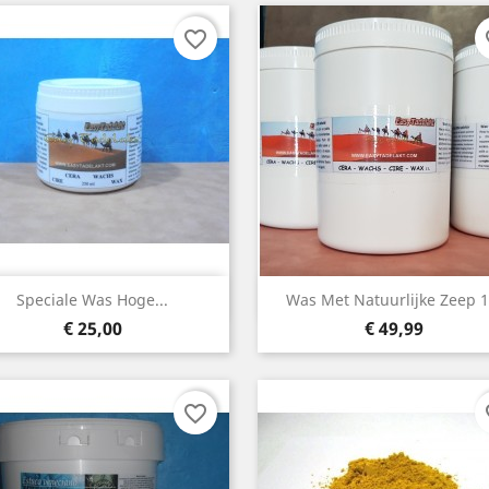
favorite_border
fa
Snelle weergave
Snelle weergave


Speciale Was Hoge...
Was Met Natuurlijke Zeep 1
Prijs
Prijs
€ 25,00
€ 49,99
favorite_border
fa