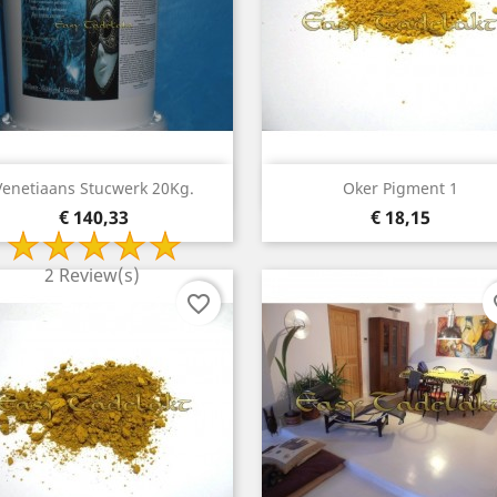
Snelle weergave
Snelle weergave


Venetiaans Stucwerk 20Kg.
Oker Pigment 1
Prijs
Prijs
€ 140,33
€ 18,15
2 Review(s)
favorite_border
fa