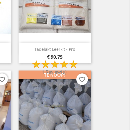
Snelle weergave

Tadelakt Leerkit - Pro
Prijs
€ 90,75
1 Review(s)
TE KOOP!
vorite_border
favorite_border