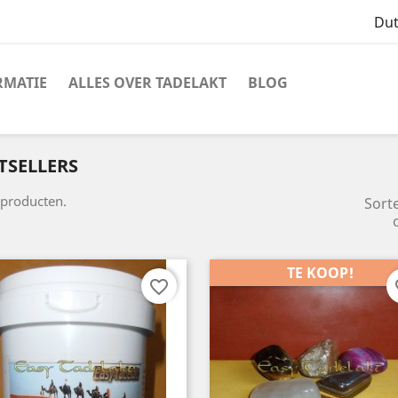
Du
RMATIE
ALLES OVER TADELAKT
BLOG
TSELLERS
 producten.
Sort
TE KOOP!
favorite_border
fa