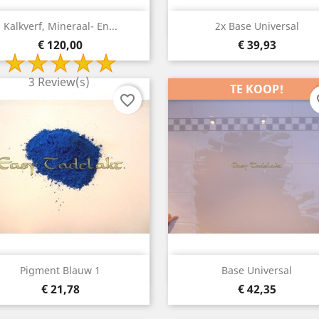
Snelle weergave
Snelle weergave


Kalkverf, Mineraal- En...
2x Base Universal
Prijs
Prijs
€ 120,00
€ 39,93
3 Review(s)
TE KOOP!
favorite_border
fa
Snelle weergave
Snelle weergave


Pigment Blauw 1
Base Universal
Prijs
Prijs
€ 21,78
€ 42,35