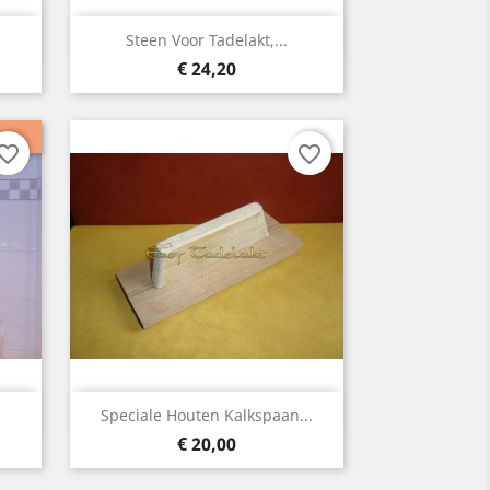
Snelle weergave

Steen Voor Tadelakt,...
Prijs
€ 24,20
vorite_border
favorite_border
Snelle weergave

Speciale Houten Kalkspaan...
Prijs
€ 20,00