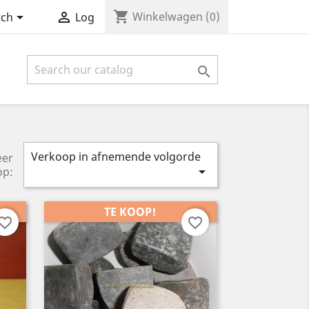
shopping_cart


Winkelwagen
(0)
tch
Log

Verkoop in afnemende volgorde
eer

op:
TE KOOP!
vorite_border
favorite_border