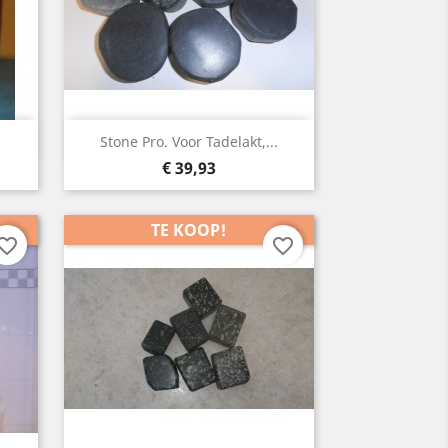
Snelle weergave

Stone Pro. Voor Tadelakt,...
Prijs
€ 39,93
TE KOOP!
vorite_border
favorite_border