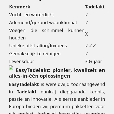
Kenmerk
Tadelakt
Vocht- en waterdicht
✓
Ademend/gezond woonklimaat
✓
Voegen die schimmel kunnen
X
houden
Unieke uitstraling/luxueus
✓✓✓
Gemakkelijk te reinigen
✓
Levensduur
30+ jaar
EasyTadelakt: pionier, kwaliteit en
alles-in-één oplossingen
EasyTadelakt
is wereldwijd toonaangevend
in
Tadelakt
dankzij diepgaande kennis,
passie en innovatie. Als eerste aanbieder in
Europa bieden wij premium pakketten voor
elk project, inclusief instructies waardoor