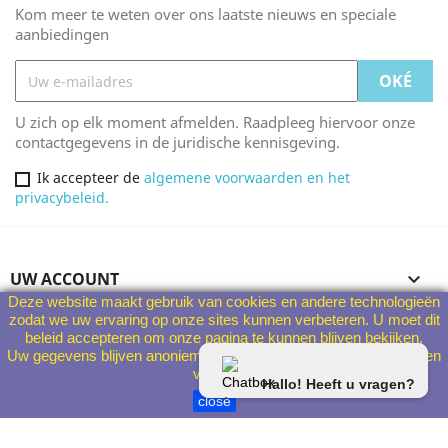
Kom meer te weten over ons laatste nieuws en speciale
aanbiedingen
U zich op elk moment afmelden. Raadpleeg hiervoor onze
contactgegevens in de juridische kennisgeving.
Ik accepteer de
algemene voorwaarden en het
privacybeleid.
UW ACCOUNT

Deze website maakt gebruik van cookies en andere technologieën
zodat we uw ervaring op onze sites kunnen verbeteren. U moet dit
PRODUCTEN

beleid accepteren om onze pagina te kunnen blijven bekijken.
Uw gegevens blijven anoniem en worden in geen geval aan derden
verstrekt.
ONS BEDRIJF

Hallo! Heeft u vragen?
close
WINKELGEGEVENS