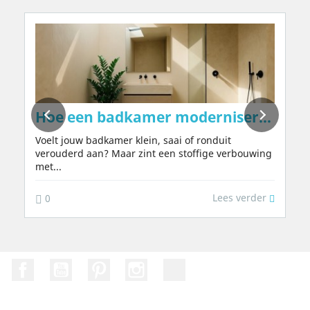
uren – natuurlijk, zonder chemicaliën of 
Hoe een badkamer moderniseren in 202
Voelt jouw badkamer klein, saai of ronduit
verouderd aan? Maar zint een stoffige verbouwing
met...
Lees verder
0
Facebook
Youtube
Pinterest
Instagram
TikTok