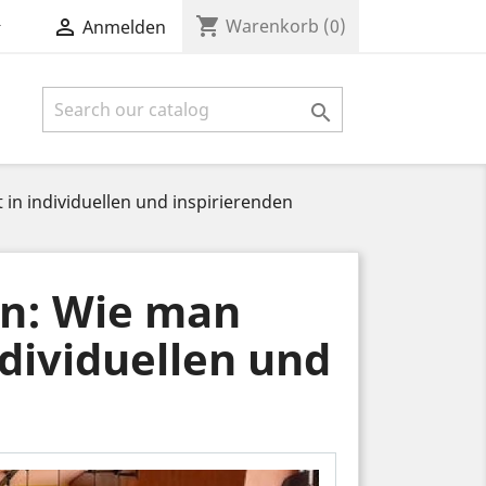
shopping_cart


Warenkorb
(0)
Anmelden

 in individuellen und inspirierenden
en: Wie man
ndividuellen und