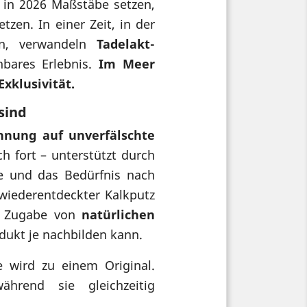
e in 2026 Maßstäbe setzen,
tzen. In einer Zeit, in der
en, verwandeln
Tadelakt-
nbares Erlebnis.
Im Meer
xklusivität.
sind
nnung auf unverfälschte
 fort – unterstützt durch
se und das Bedürfnis nach
 wiederentdeckter Kalkputz
ie Zugabe von
natürlichen
odukt je nachbilden kann.
 wird zu einem Original.
ährend sie gleichzeitig