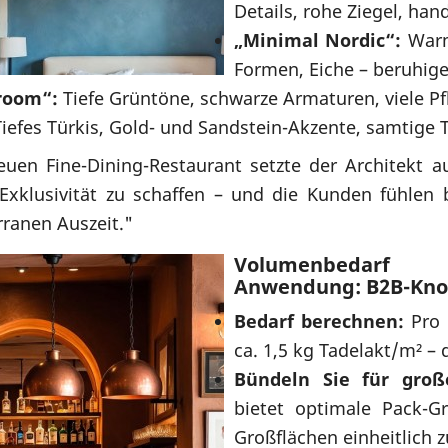
Details, rohe Ziegel, han
„Minimal Nordic“:
Warm
Formen, Eiche – beruhige
room“:
Tiefe Grüntöne, schwarze Armaturen, viele Pf
iefes Türkis, Gold- und Sandstein-Akzente, samtige 
en Fine-Dining-Restaurant setzte der Architekt au
Exklusivität zu schaffen – und die Kunden fühlen b
rranen Auszeit."
Volumenbedarf 
Anwendung: B2B-Kn
Bedarf berechnen:
Pro 
ca. 1,5 kg Tadelakt/m² –
Bündeln Sie für groß
bietet optimale Pack-
Großflächen einheitlich 