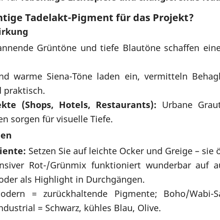
htige Tadelakt-Pigment für das Projekt?
irkung
annende Grüntöne und tiefe Blautöne schaffen ein
und warme Siena-Töne laden ein, vermitteln Behagl
 praktisch.
kte (Shops, Hotels, Restaurants):
Urbane Graut
n sorgen für visuelle Tiefe.
nen
iente:
Setzen Sie auf leichte Ocker und Greige – sie
nsiver Rot-/Grünmix funktioniert wunderbar auf a
oder als Highlight in Durchgängen.
dern = zurückhaltende Pigmente; Boho/Wabi-Sa
ustrial = Schwarz, kühles Blau, Olive.