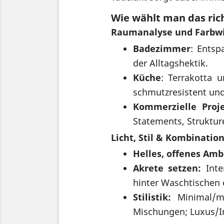
Wie wählt man das ric
Raumanalyse und Farbw
Badezimmer
: Entsp
der Alltagshektik.
Küche
: Terrakotta 
schmutzresistent und
Kommerzielle Proje
Statements, Strukture
Licht, Stil & Kombinatio
Helles, offenes Amb
Akrete setzen:
Inte
hinter Waschtischen 
Stilistik:
Minimal/mo
Mischungen; Luxus/Ind