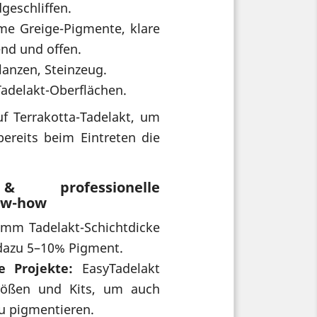
dgeschliffen.
e Greige-Pigmente, klare
nd und offen.
lanzen, Steinzeug.
Tadelakt-Oberflächen.
f Terrakotta-Tadelakt, um
ereits beim Eintreten die
& professionelle
ow-how
mm Tadelakt-Schichtdicke
 dazu 5–10% Pigment.
e Projekte:
EasyTadelakt
Größen und Kits, um auch
zu pigmentieren.