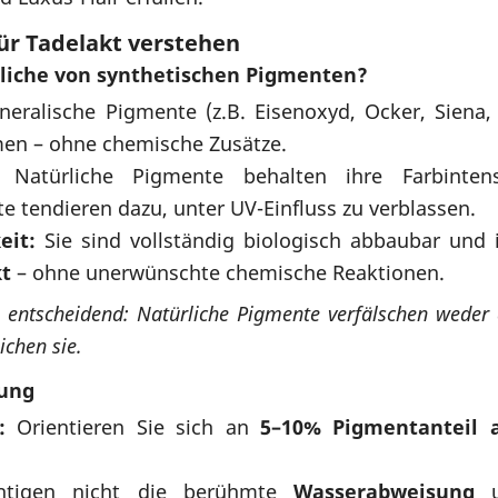
ür Tadelakt verstehen
liche von synthetischen Pigmenten?
neralische Pigmente (z.B. Eisenoxyd, Ocker, Siena
en – ohne chemische Zusätze.
Natürliche Pigmente behalten ihre Farbintens
e tendieren dazu, unter UV-Einfluss zu verblassen.
eit:
Sie sind vollständig biologisch abbaubar und i
kt
– ohne unerwünschte chemische Reaktionen.
 entscheidend: Natürliche Pigmente verfälschen weder 
ichen sie.
rung
:
Orientieren Sie sich an
5–10% Pigmentanteil 
chtigen nicht die berühmte
Wasserabweisung
un