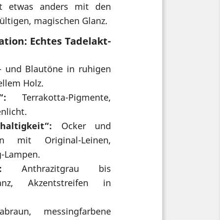
rt etwas anders mit den
gültigen, magischen Glanz.
tion: Echtes Tadelakt-
 und Blautöne in ruhigen
llem Holz.
“:
Terrakotta-Pigmente,
nlicht.
altigkeit“:
Ocker und
n mit Original-Leinen,
g-Lampen.
:
Anthrazitgrau bis
lanz, Akzentstreifen in
braun, messingfarbene