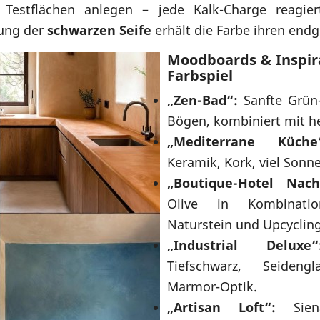
Testflächen anlegen – jede Kalk-Charge reagie
ung der
schwarzen Seife
erhält die Farbe ihren end
Moodboards & Inspira
Farbspiel
„Zen-Bad“:
Sanfte Grün-
Bögen, kombiniert mit he
„Mediterrane Küche
Keramik, Kork, viel Sonne
„Boutique-Hotel Nachh
Olive in Kombinatio
Naturstein und Upcyclin
„Industrial Deluxe“
Tiefschwarz, Seideng
Marmor-Optik.
„Artisan Loft“:
Siena