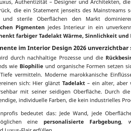
 Luxus, Authentizität – Designer und Architekten, di
rück, die ein Statement jenseits des Mainstreams se
n und sterile Oberflächen den Markt dominier
ichen Pigmenten
jedes Interieur in ein unverken
enkt farbiger Tadelakt Wärme, Sinnlichkeit und E
ente im Interior Design 2026 unverzichtbar 
wird durch nachhaltige Prozesse und die
Rückbesi
nds wie
Biophilie
und organische Formen setzen sich
 Tiefe vermitteln. Moderne marokkanische Einflüs
ereinen sich: Hier glänzt
Tadelakt
– ein alter, aber
sehbar mit seiner seidigen Oberfläche. Durch d
ndige, individuelle Farben, die kein industrielles Pr
nprofis bedeutet das: Jede Wand, jede Oberfläche
glichen eine
personalisierte Farbgebung
, w
 Luxus-Flair erfüllen.