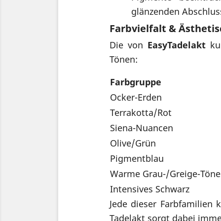
glänzenden Abschlus
Farbvielfalt & Ästhet
Die von
EasyTadelakt
kur
Tönen:
Farbgruppe
Ocker-Erden
Terrakotta/Rot
Siena-Nuancen
Olive/Grün
Pigmentblau
Warme Grau-/Greige-Töne
Intensives Schwarz
Jede dieser Farbfamilien 
Tadelakt sorgt dabei imme