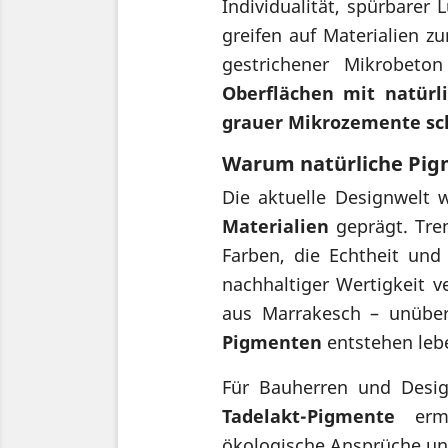
Individualität, spürbarer
greifen auf Materialien zu
gestrichener Mikrobeto
Oberflächen mit natürl
grauer Mikrozemente sch
Warum natürliche Pigm
Die aktuelle Designwelt 
Materialien
geprägt. Tre
Farben, die Echtheit und
nachhaltiger Wertigkeit v
aus Marrakesch – unüber
Pigmenten
entstehen lebe
Für Bauherren und Desig
Tadelakt-Pigmente
ermö
ökologische Ansprüche und