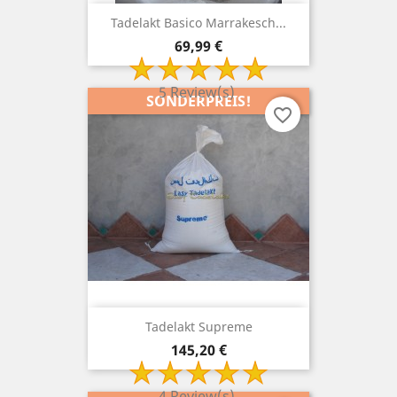
Tadelakt Basico Marrakesch...
Preis
69,99 €
5 Review(s)
SONDERPREIS!
favorite_border
Tadelakt Supreme
Preis
145,20 €
4 Review(s)