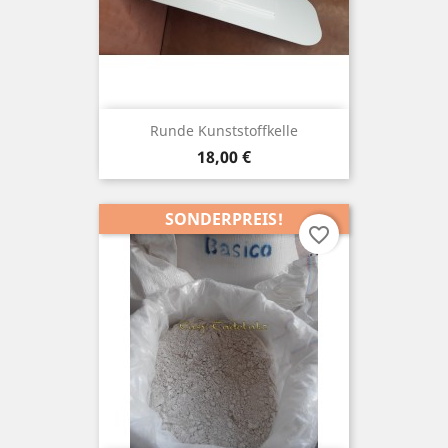
Runde Kunststoffkelle
Preis
18,00 €
SONDERPREIS!
favorite_border