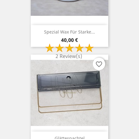
Spezial Wax Für Starke...
Preis
40,00 €
2 Review(s)
favorite_border
Glättespachtel