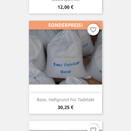
Preis
12,00 €
SONDERPREIS!
favorite_border
Base, Haftgrund Für Tadelakt
Preis
30,25 €
favorite_border