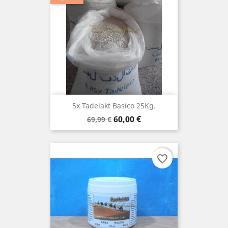
5x Tadelakt Basico 25Kg.
Verkaufspreis
Preis
60,00 €
69,99 €
favorite_border