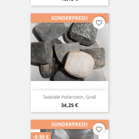
SONDERPREIS!
favorite_border
Tadelakt Polierstein, Groß
Preis
34,25 €
SONDERPREIS!
favorite_border
-9,99 €