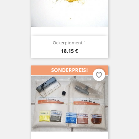
Ockerpigment 1
Preis
18,15 €
SONDERPREIS!
favorite_border