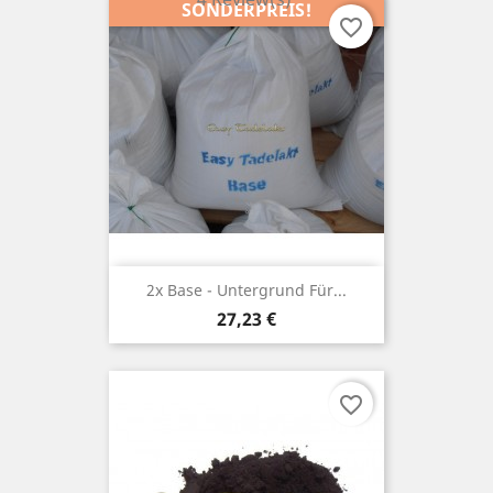
SONDERPREIS!
favorite_border
2x Base - Untergrund Für...
Preis
27,23 €
favorite_border