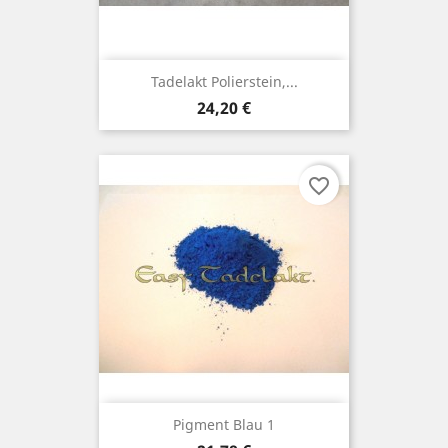
Tadelakt Polierstein,...
Preis
24,20 €
favorite_border
Pigment Blau 1