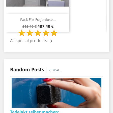
Pack Für Fugenlose...
Verkaufspreis
Preis
487,40 €
515,40 €
2 Review(s)
All special products

Random Posts
VIEW ALL
Tadelakt selber machen:...