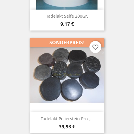
Tadelakt Seife 200Gr.
Preis
9,17 €
SONDERPREIS!
favorite_border
Tadelakt Polierstein Pro.,...
Preis
39,93 €