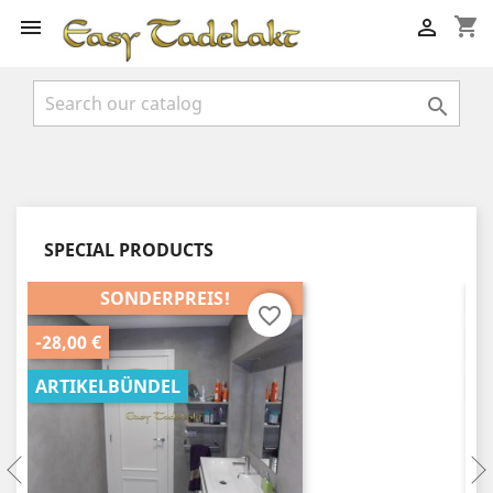
shopping_cart



SPECIAL PRODUCTS
SONDERPREIS!
favorite_border
-28,00 €
-35,0
ARTIKELBÜNDEL
ART