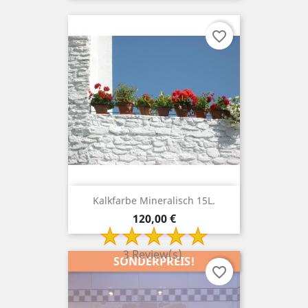
favorite_border
Kalkfarbe Mineralisch 15L.
Preis
120,00 €
3 Review(s)
SONDERPREIS!
favorite_border