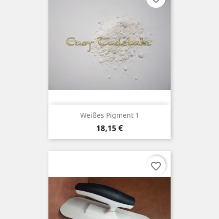
Weißes Pigment 1
Preis
18,15 €
favorite_border