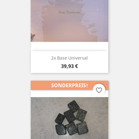
2x Base Universal
Preis
39,93 €
SONDERPREIS!
favorite_border