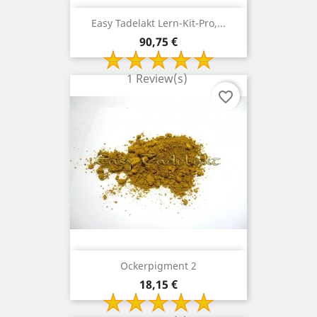
Easy Tadelakt Lern-Kit-Pro,...
Preis
90,75 €
1 Review(s)
favorite_border
Ockerpigment 2
Preis
18,15 €