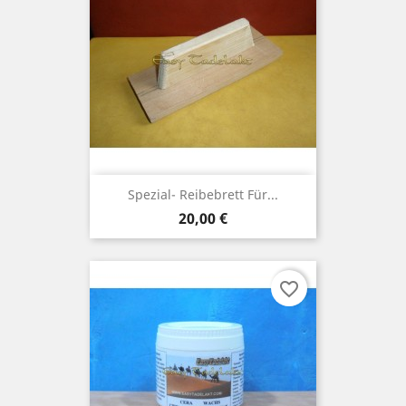
Spezial- Reibebrett Für...
Preis
20,00 €
favorite_border