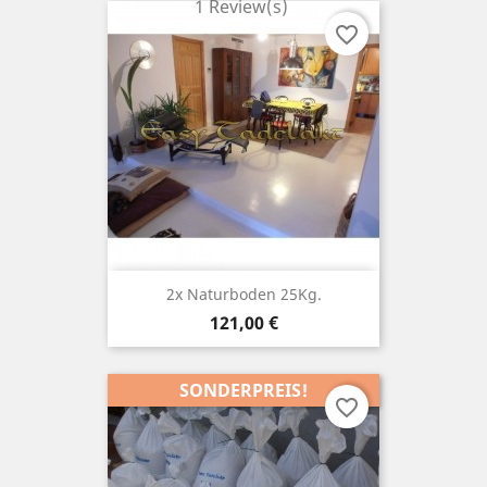
1 Review(s)
favorite_border
2x Naturboden 25Kg.
Preis
121,00 €
SONDERPREIS!
favorite_border