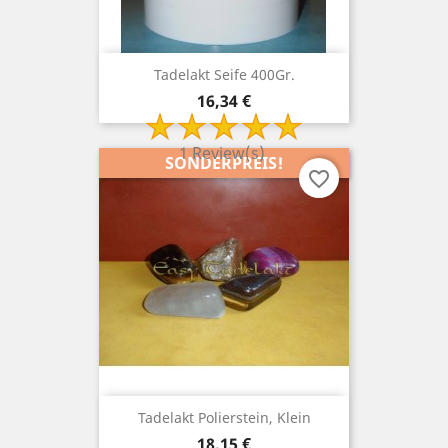
Tadelakt Seife 400Gr.
Preis
16,34 €
1 Review(s)
SONDERPREIS!
favorite_border
Tadelakt Polierstein, Klein
Preis
18,15 €