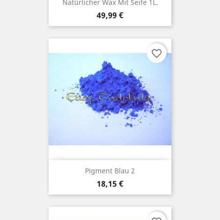
Natürlicher Wax Mit Seife 1L.
Preis
49,99 €
favorite_border
Pigment Blau 2
Preis
18,15 €