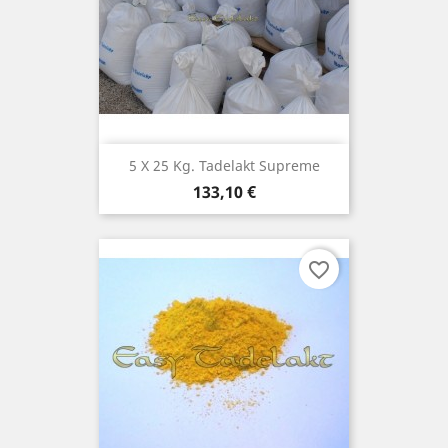
5 X 25 Kg. Tadelakt Supreme
Preis
133,10 €
favorite_border