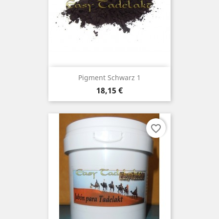
Pigment Schwarz 1
Preis
18,15 €
favorite_border