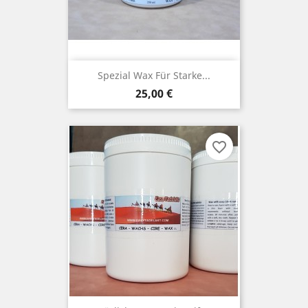
Spezial Wax Für Starke...
Preis
25,00 €
favorite_border