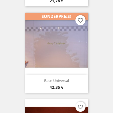
Preis
21,78 €
SONDERPREIS!
favorite_border
Base Universal
Preis
42,35 €
favorite_border