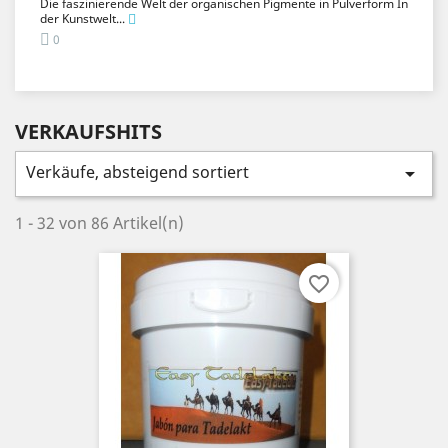
Die faszinierende Welt der organischen Pigmente in Pulverform In
der Kunstwelt...
0
VERKAUFSHITS
Verkäufe, absteigend sortiert

1 - 32 von 86 Artikel(n)
favorite_border