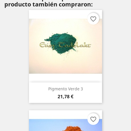
producto también compraron:
favorite_border
Pigmento Verde 3
Precio
21,78 €
favorite_border