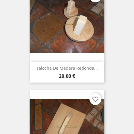
Talocha De Madera Redonda...
Precio
20,00 €
favorite_border