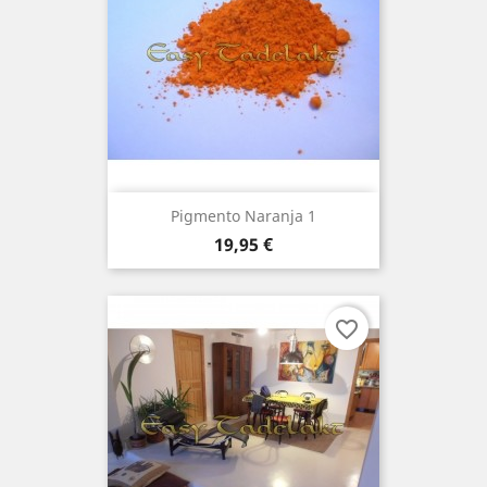
Pigmento Naranja 1
Precio
19,95 €
favorite_border