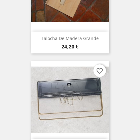
Talocha De Madera Grande
Precio
24,20 €
favorite_border