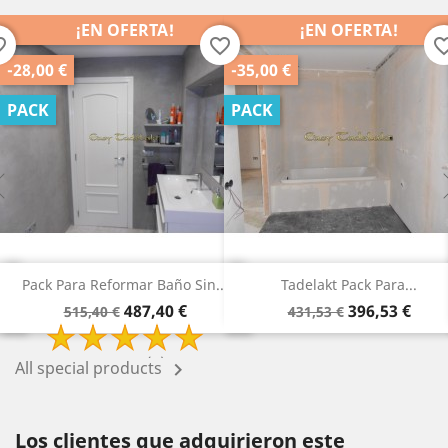
¡EN OFERTA!
¡EN OFERTA!
favorite_border
favorite_border
0 €
-35,00 €
-25,0
PACK
PACK
k Para Reformar Baño Sin...
Tadelakt Pack Para...
Tad
Precio
Precio
Precio
Precio
487,40 €
396,53 €
515,40 €
431,53 €
base
base
2 Review(s)
All special products

Los clientes que adquirieron este