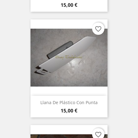
Precio
15,00 €
favorite_border
Llana De Plástico Con Punta
Precio
15,00 €
favorite_border