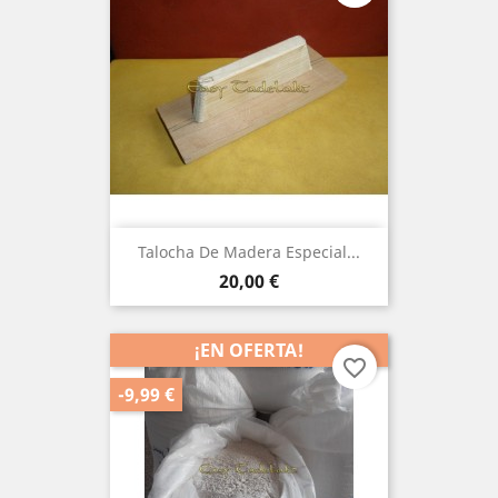
Talocha De Madera Especial...
Precio
20,00 €
¡EN OFERTA!
favorite_border
-9,99 €