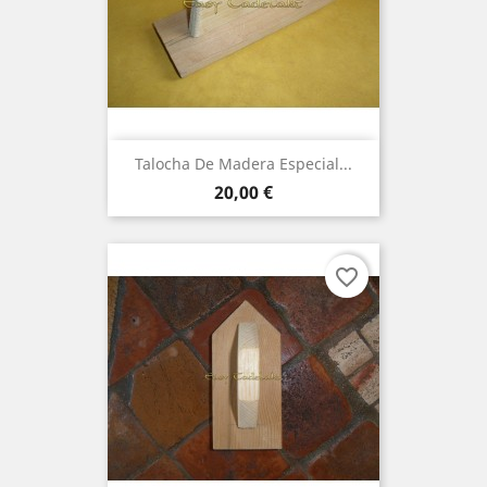
Talocha De Madera Especial...
Precio
20,00 €
favorite_border