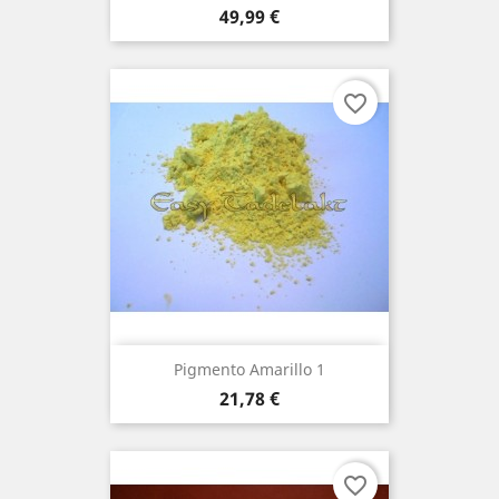
Precio
49,99 €
favorite_border
Pigmento Amarillo 1
Precio
21,78 €
favorite_border