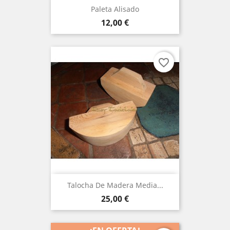
Paleta Alisado
Precio
12,00 €
favorite_border
Talocha De Madera Media...
Precio
25,00 €