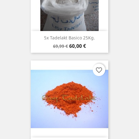
5x Tadelakt Basico 25Kg.
Precio
Precio
60,00 €
69,99 €
base
favorite_border