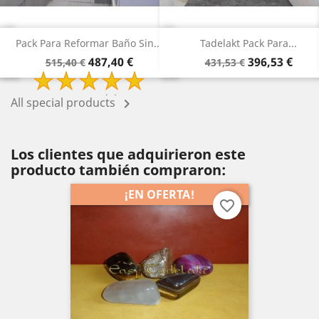
o Sin...
Tadelakt Pack Para...
Tadelakt Pack Para Ren
Precio
Precio
Precio
Precio
€
396,53 €
315,78 
431,53 €
340,78 €
base
base
All special products

Los clientes que adquirieron este
producto también compraron:
¡EN OFERTA!
favorite_border