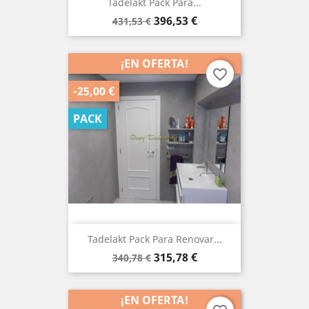
Tadelakt Pack Para...
Precio
Precio
396,53 €
431,53 €
base
¡EN OFERTA!
favorite_border
-25,00 €
PACK
Tadelakt Pack Para Renovar...
Precio
Precio
315,78 €
340,78 €
base
¡EN OFERTA!