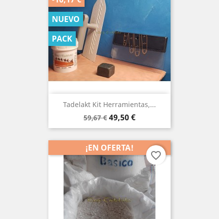
NUEVO
PACK
Tadelakt Kit Herramientas,...
Precio
Precio
49,50 €
59,67 €
base
¡EN OFERTA!
favorite_border