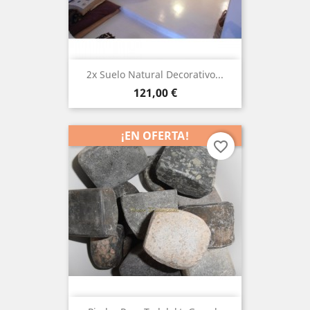
2x Suelo Natural Decorativo...
Precio
121,00 €
¡EN OFERTA!
favorite_border