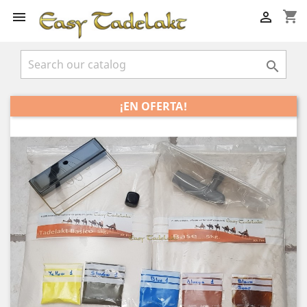
shopping_cart



¡EN OFERTA!