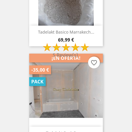
Tadelakt Basico Marrakech...
Precio
69,99 €
5 Review(s)
¡EN OFERTA!
favorite_border
-35,00 €
PACK