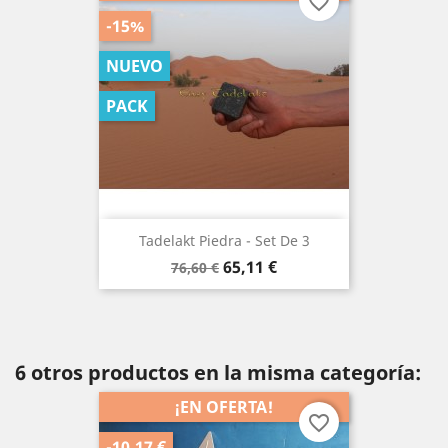
favorite_border
-15%
NUEVO
PACK
Tadelakt Piedra - Set De 3
Precio
Precio
65,11 €
76,60 €
base
6 otros productos en la misma categoría:
¡EN OFERTA!
favorite_border
-10,17 €