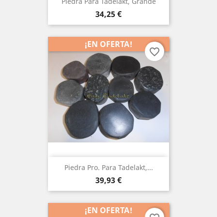
Piedra Para Tadelakt, Grande
Precio
34,25 €
¡EN OFERTA!
favorite_border
Piedra Pro. Para Tadelakt,...
Precio
39,93 €
¡EN OFERTA!