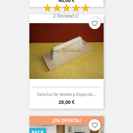
Precio
40,00 €
2 Review(s)
favorite_border
Talocha De Madera Especial...
Precio
20,00 €
¡EN OFERTA!
favorite_border
PACK