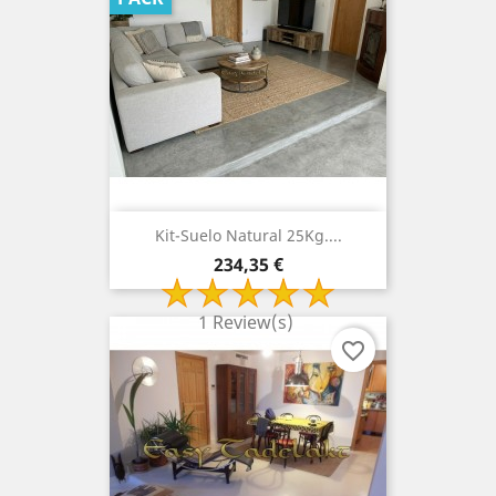
Kit-Suelo Natural 25Kg....
Precio
234,35 €
1 Review(s)
favorite_border