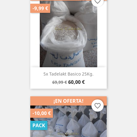
favorite_border
-9,99 €
5x Tadelakt Basico 25Kg.
Precio
Precio
60,00 €
69,99 €
base
¡EN OFERTA!
favorite_border
-10,00 €
PACK