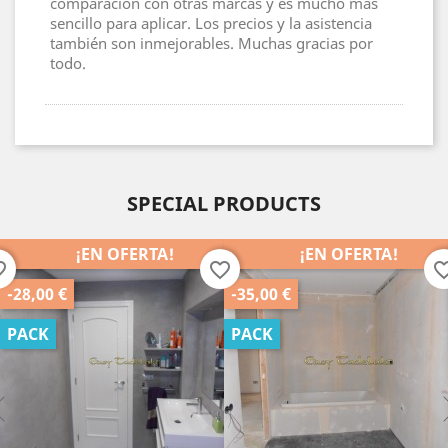
comparación con otras marcas y es mucho mas
sencillo para aplicar. Los precios y la asistencia
también son inmejorables. Muchas gracias por
todo.
SPECIAL PRODUCTS
¡EN OFERTA!
¡EN OFERTA!
favorite_border
favorite_border
-35,00 €
-25,00 €
PACK
PACK