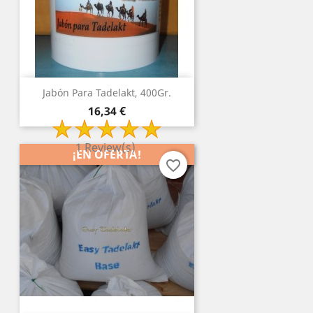
Jabón Para Tadelakt, 400Gr.
Precio
16,34 €
1 Review(s)
¡EN OFERTA!
favorite_border