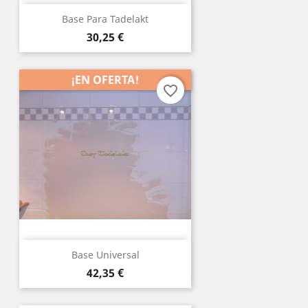
Base Para Tadelakt
Precio
30,25 €
¡EN OFERTA!
favorite_border
Base Universal
Precio
42,35 €