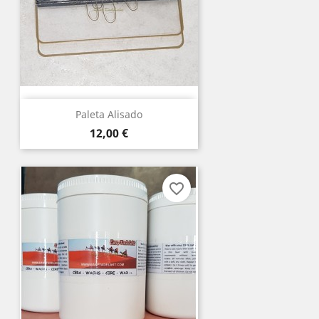
Paleta Alisado
Precio
12,00 €
favorite_border