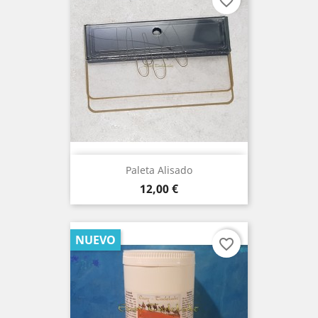
favorite_border
Paleta Alisado
Precio
12,00 €
NUEVO
favorite_border