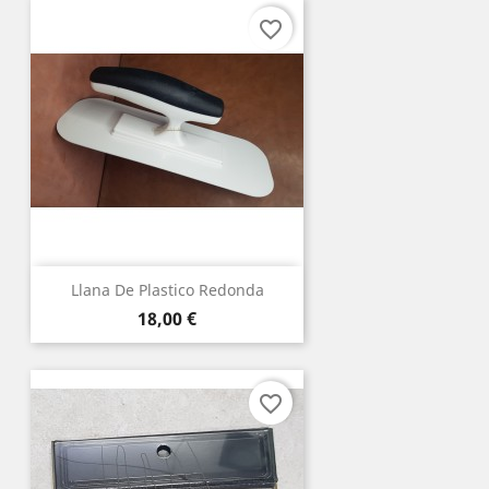
favorite_border
Llana De Plastico Redonda
Precio
18,00 €
favorite_border