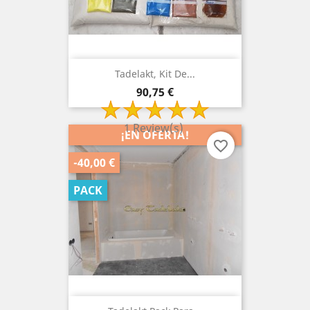
Tadelakt, Kit De...
Precio
90,75 €
1 Review(s)
¡EN OFERTA!
favorite_border
-40,00 €
PACK