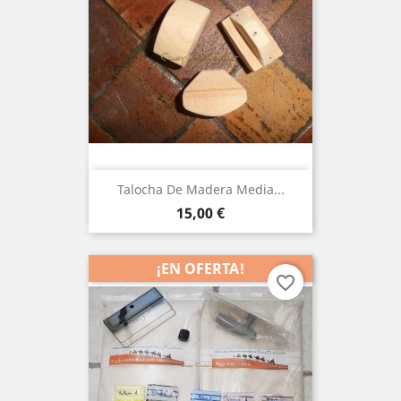
Talocha De Madera Media...
Precio
15,00 €
¡EN OFERTA!
favorite_border