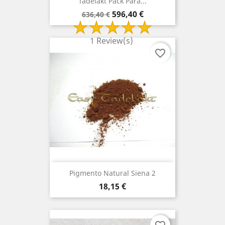
Tadelakt Pack Para...
Precio
Precio
596,40 €
636,40 €
base
1 Review(s)
favorite_border
Pigmento Natural Siena 2
Precio
18,15 €