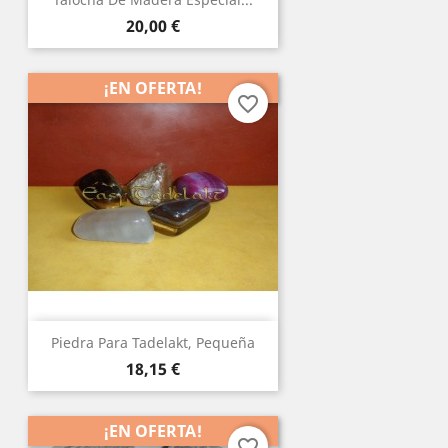
Precio
20,00 €
¡EN OFERTA!
favorite_border
Piedra Para Tadelakt, Pequeña
Precio
18,15 €
¡EN OFERTA!
favorite_border