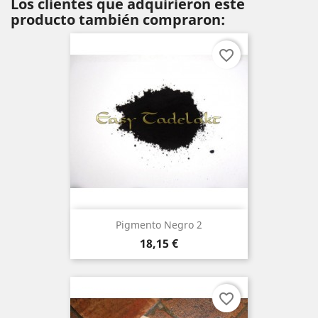
Los clientes que adquirieron este
producto también compraron:
favorite_border
Pigmento Negro 2
Precio
18,15 €
favorite_border