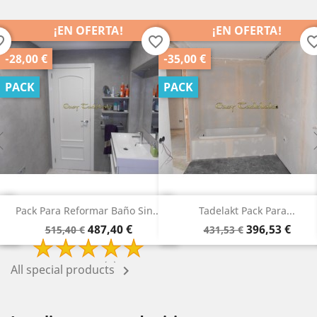
¡EN OFERTA!
¡EN OFERTA!
order
favorite_border
favorite_b
-28,00 €
-35,00 €
PACK
PACK
Pack Para Reformar Baño Sin...
Tadelakt Pack Para...
Precio
Precio
Precio
Precio
487,40 €
396,53 €
515,40 €
431,53 €
base
base
2 Review(s)
All special products
