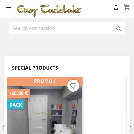
shopping_cart



SPECIAL PRODUCTS
PROMO !
favorite_border
-28,00 €
-3
PACK
P