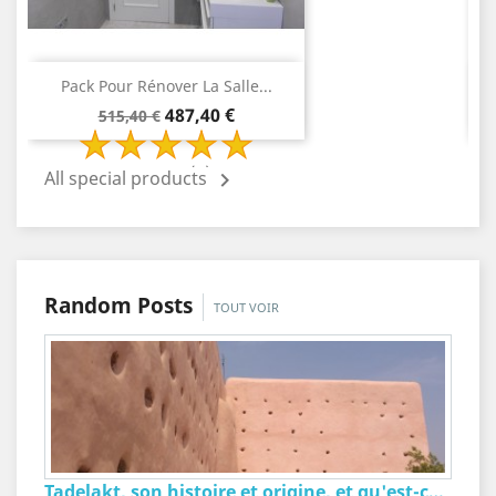
Pack Pour Rénover La Salle...
Prix
Prix
487,40 €
515,40 €
de
base
2 Review(s)
All special products

Random Posts
TOUT VOIR
Tadelakt, son histoire et origine, et qu'est-ce...