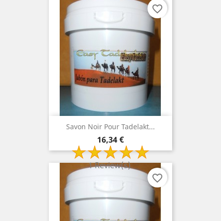
favorite_border
Savon Noir Pour Tadelakt...
Prix
16,34 €
1 Review(s)
favorite_border