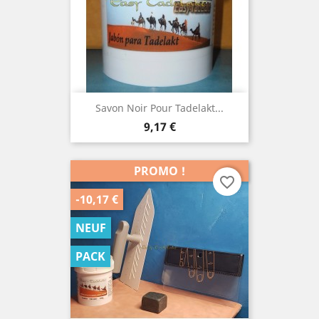
Savon Noir Pour Tadelakt...
Prix
9,17 €
PROMO !
favorite_border
-10,17 €
NEUF
PACK