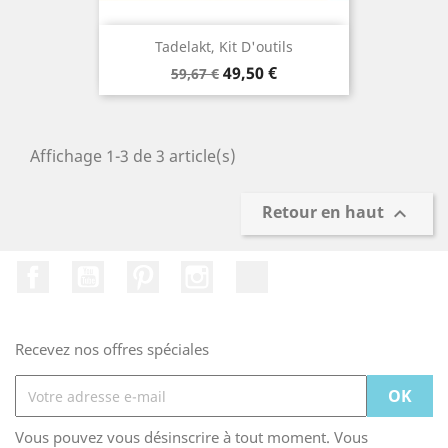
Tadelakt, Kit D'outils
Prix
Prix
49,50 €
59,67 €
de
base
Affichage 1-3 de 3 article(s)
Retour en haut

Facebook
YouTube
Pinterest
Instagram
TikTok
Recevez nos offres spéciales
Vous pouvez vous désinscrire à tout moment. Vous