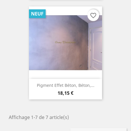
base
NEUF
favorite_border
Pigment Effet Béton, Béton,...
Prix
18,15 €
Affichage 1-7 de 7 article(s)