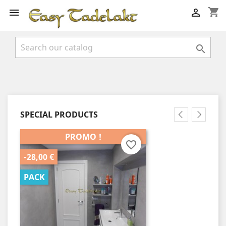
shopping_cart



SPECIAL PRODUCTS
PROMO !
favorite_border
-28,00 €
PACK