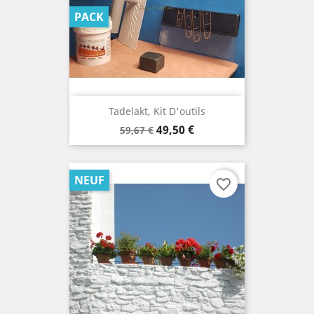
PACK
Tadelakt, Kit D'outils
Prix
Prix
49,50 €
59,67 €
de
base
NEUF
favorite_border