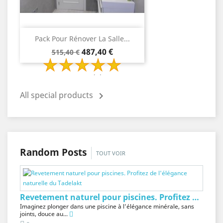
Pack Pour Rénover La Salle...
Prix
Prix
487,40 €
515,40 €
de
base
2 Review(s)
All special products

Random Posts
TOUT VOIR
Revetement naturel pour piscines. Profitez de...
Imaginez plonger dans une piscine à l’élégance minérale, sans
joints, douce au...