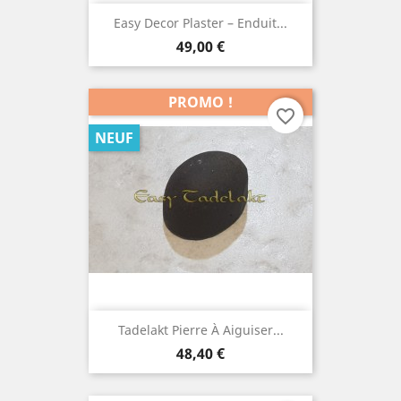
Easy Decor Plaster – Enduit...
Prix
49,00 €
PROMO !
favorite_border
NEUF
Tadelakt Pierre À Aiguiser...
Prix
48,40 €