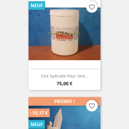
NEUF
favorite_border
Cire Spéciale Pour Une...
Prix
75,00 €
PROMO !
favorite_border
-10,17 €
NEUF