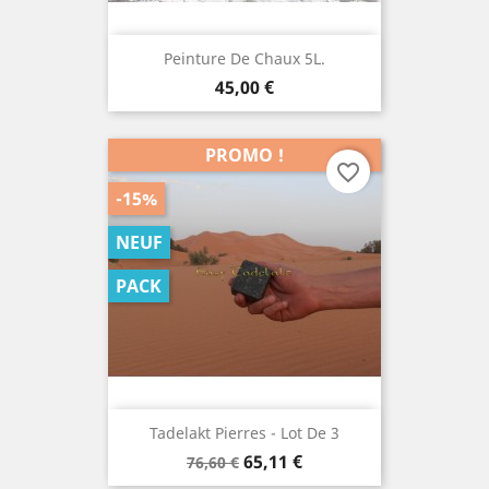
Peinture De Chaux 5L.
Prix
45,00 €
PROMO !
favorite_border
-15%
NEUF
PACK
Tadelakt Pierres - Lot De 3
Prix
Prix
65,11 €
76,60 €
de