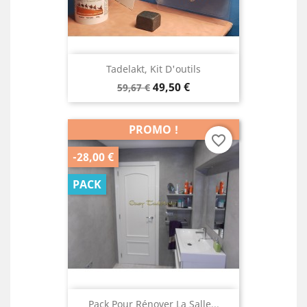
Tadelakt, Kit D'outils
Prix
Prix
49,50 €
59,67 €
de
base
PROMO !
favorite_border
-28,00 €
PACK
Pack Pour Rénover La Salle...