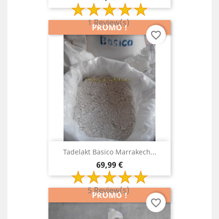
1 Review(s)
PROMO !
favorite_border
Tadelakt Basico Marrakech...
Prix
69,99 €
5 Review(s)
PROMO !
favorite_border