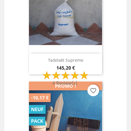
Tadelakt Supreme
Prix
145,20 €
4 Review(s)
PROMO !
favorite_border
-10,17 €
NEUF
PACK