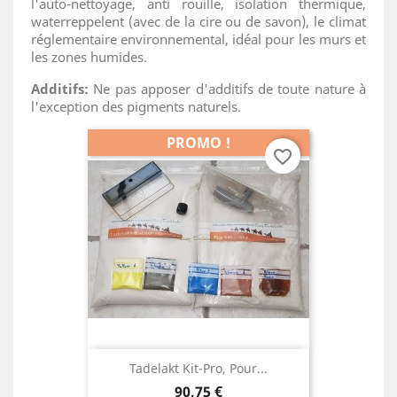
l'auto-nettoyage, anti rouille, isolation thermique,
waterreppelent (avec de la cire ou de savon), le climat
réglementaire environnemental, idéal pour les murs et
les zones humides.
Additifs:
Ne pas apposer d'additifs de toute nature à
l'exception des pigments naturels.
PROMO !
favorite_border
Tadelakt Kit-Pro, Pour...
Prix
90,75 €