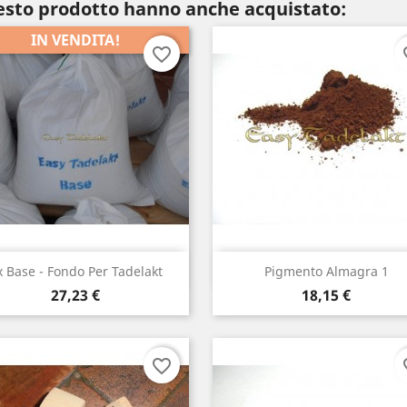
uesto prodotto hanno anche acquistato:
IN VENDITA!
favorite_border
fav
Visualizzazione rapida
Visualizzazione rapi


x Base - Fondo Per Tadelakt
Pigmento Almagra 1
Prezzo
Prezzo
27,23 €
18,15 €
favorite_border
fav