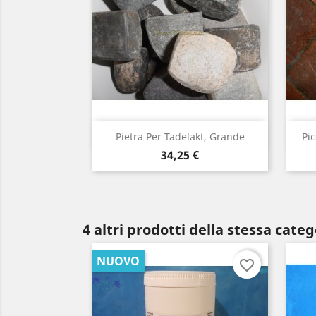
Visualizzazione rapida

Pietra Per Tadelakt, Grande
Pi
Prezzo
34,25 €
4 altri prodotti della stessa categ
NUOVO
favorite_border