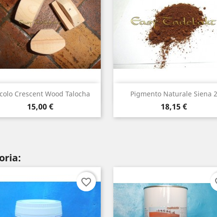
Visualizzazione rapida
Visualizzazione rapi


ccolo Crescent Wood Talocha
Pigmento Naturale Siena 
Prezzo
Prezzo
15,00 €
18,15 €
oria:
favorite_border
fav