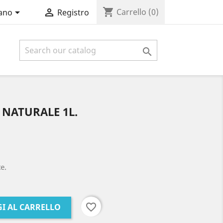
shopping_cart


Carrello
(0)
iano
Registro

NATURALE 1L.
e.
favorite_border
I AL CARRELLO