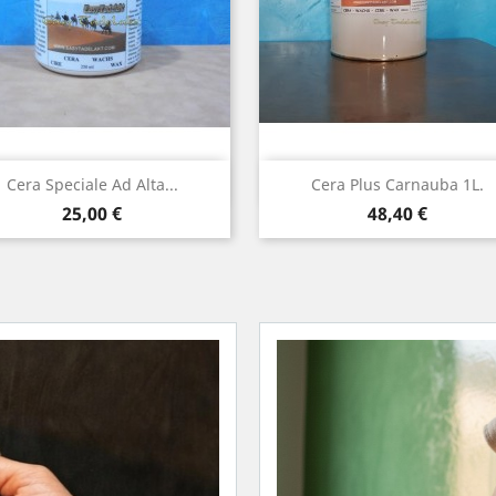
Visualizzazione rapida
Visualizzazione rapi


Cera Speciale Ad Alta...
Cera Plus Carnauba 1L.
Prezzo
Prezzo
25,00 €
48,40 €