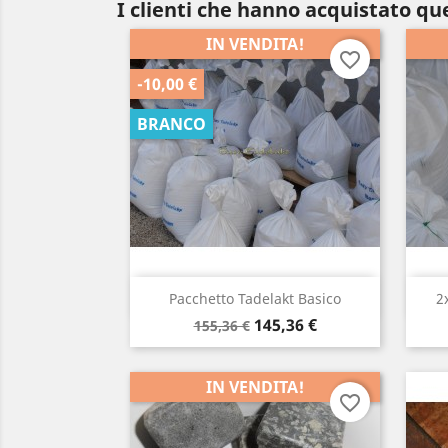
I clienti che hanno acquistato q
IN VENDITA!
favorite_border
-10,00 €
BRANCO
Visualizzazione rapida

Pacchetto Tadelakt Basico
2
Prezzo
Prezzo
145,36 €
155,36 €
di
base
IN VENDITA!
favorite_border