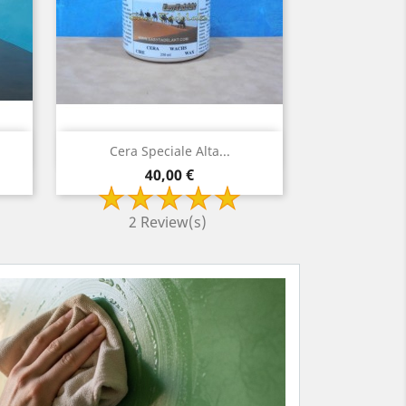
da
Visualizzazione rapida

Cera Speciale Alta...
Prezzo
40,00 €
2 Review(s)