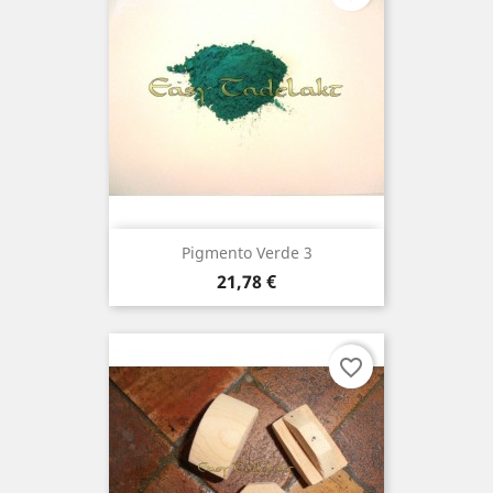
Pigmento Verde 3
Prezzo
21,78 €
favorite_border