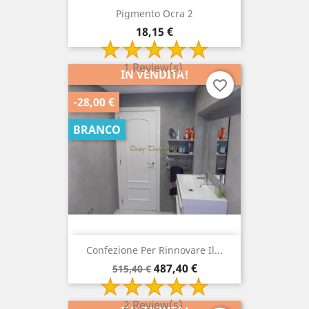
Pigmento Ocra 2
Prezzo
18,15 €
1 Review(s)
IN VENDITA!
favorite_border
-28,00 €
BRANCO
Confezione Per Rinnovare Il...
Prezzo
Prezzo
487,40 €
515,40 €
di
base
2 Review(s)