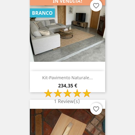
IN VENDITA!
favorite_border
BRANCO
Kit-Pavimento Naturale...
Prezzo
234,35 €
1 Review(s)
favorite_border