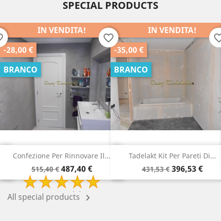
SPECIAL PRODUCTS
ENDITA!
IN VENDITA!
IN V
favorite_border
favorite_border
-35,00 €
-25,00 €
BRANCO
BRANCO
r Rinnovare Il...
Tadelakt Kit Per Pareti Di...
Tadelakt 
Prezzo
Prezzo
Prezzo
Prezzo
487,40 €
396,53 €
€
431,53 €
340,78 
di
di
base
base
view(s)
All special products
