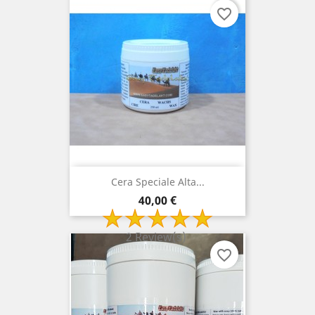
favorite_border
Cera Speciale Alta...
Prezzo
40,00 €
2 Review(s)
favorite_border