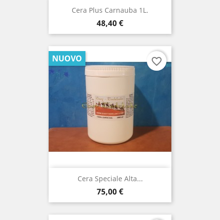
Cera Plus Carnauba 1L.
Prezzo
48,40 €
NUOVO
favorite_border
Cera Speciale Alta...
Prezzo
75,00 €