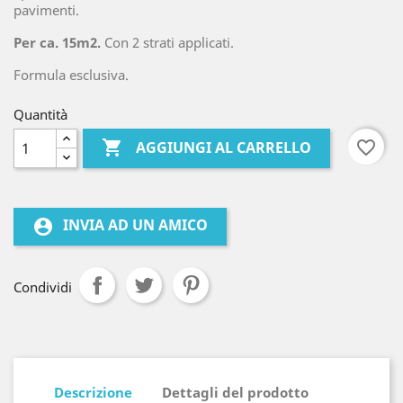
pavimenti.
Per ca. 15m2.
Con 2 strati applicati.
Formula esclusiva.
Quantità

favorite_border
AGGIUNGI AL CARRELLO
INVIA AD UN AMICO
account_circle
Condividi
Descrizione
Dettagli del prodotto