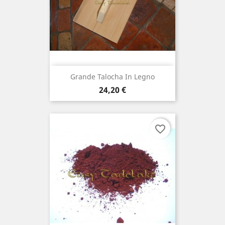
Grande Talocha In Legno
Prezzo
24,20 €
favorite_border