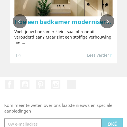
uren – natuurlijk, zonder chemicaliën of 
Hoe een badkamer moderniseren in 202
Voelt jouw badkamer klein, saai of ronduit
verouderd aan? Maar zint een stoffige verbouwing
met...
Lees verder
0
Facebook
Youtube
Pinterest
Instagram
TikTok
Kom meer te weten over ons laatste nieuws en speciale
aanbiedingen