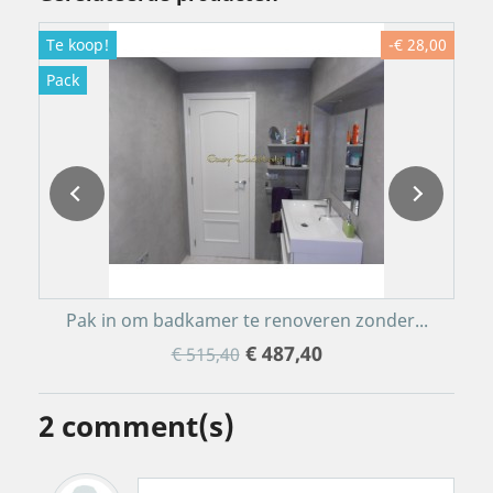
Te koop!
-€ 28,00
T
Pack
P
Pak in om badkamer te renoveren zonder...
€ 487,40
€ 515,40
2
comment(s)