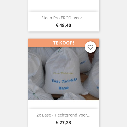
Steen Pro ERGO. Voor...
Prijs
€ 48,40
TE KOOP!
favorite_border
2x Base - Hechtgrond Voor...
Prijs
€ 27,23