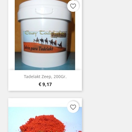
favorite_border
Tadelakt Zeep, 200Gr.
Prijs
€ 9,17
favorite_border