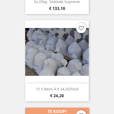
5x 25kg. Tadelakt Supreme
Prijs
€ 133,10
favorite_border
15 X Basis À € 24,20/stuk
Prijs
€ 24,20
TE KOOP!