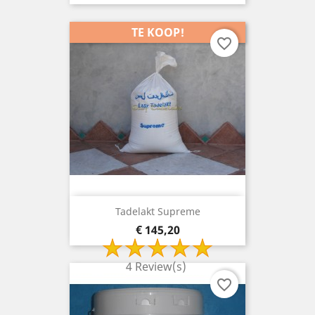
TE KOOP!
favorite_border
Tadelakt Supreme
Prijs
€ 145,20
4 Review(s)
favorite_border