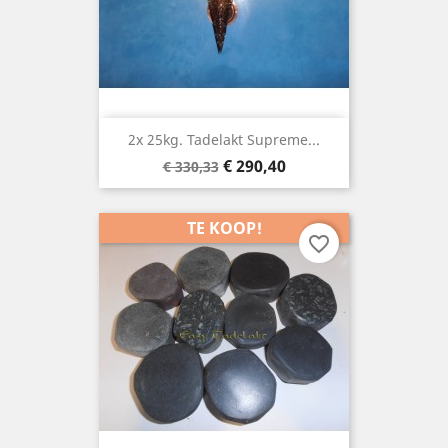
2x 25kg. Tadelakt Supreme...
Basisprijs
Prijs
€ 290,40
€ 330,33
TE KOOP!
favorite_border