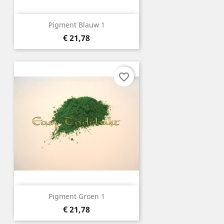
Pigment Blauw 1
Prijs
€ 21,78
favorite_border
Pigment Groen 1
Prijs
€ 21,78