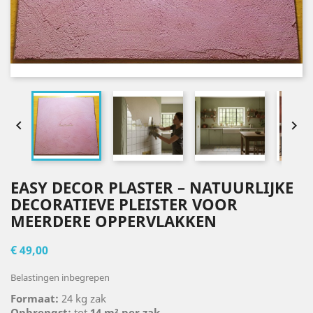


EASY DECOR PLASTER – NATUURLIJKE
DECORATIEVE PLEISTER VOOR
MEERDERE OPPERVLAKKEN
€ 49,00
Belastingen inbegrepen
Formaat:
24 kg zak
Opbrengst:
tot
14 m² per zak