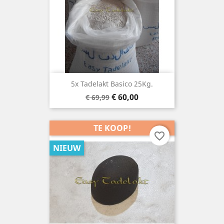
5x Tadelakt Basico 25Kg.
Basisprijs
Prijs
€ 60,00
€ 69,99
TE KOOP!
favorite_border
NIEUW