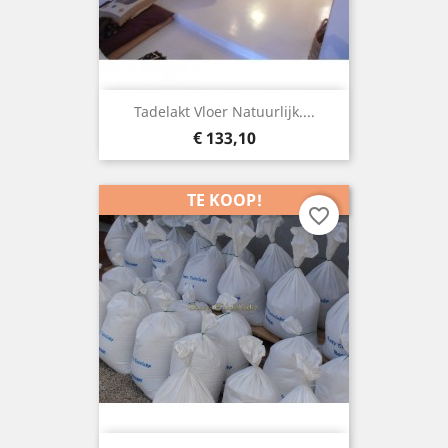
Tadelakt Vloer Natuurlijk....
Prijs
€ 133,10
TE KOOP!
favorite_border