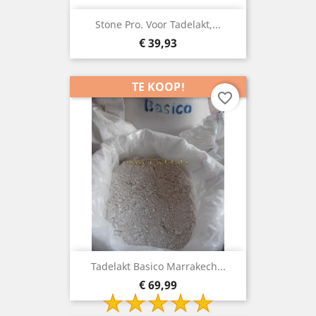
Stone Pro. Voor Tadelakt,...
Prijs
€ 39,93
TE KOOP!
favorite_border
Tadelakt Basico Marrakech...
Prijs
€ 69,99