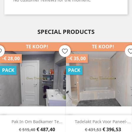
SPECIAL PRODUCTS
TE KOOP!
TE KOOP!
order
favorite_border
favorite_b
-€ 35,00
-€ 25,00
PACK
PACK
Tadelakt Pack Voor Paneel-...
Tadelakt Pack Om Badkamer..
Basisprijs
Prijs
Basisprijs
Prijs
€ 396,53
€ 315,78
€ 431,53
€ 340,78