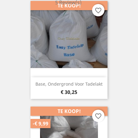
5 Review(s)
TE KOOP!
favorite_border
Base, Ondergrond Voor Tadelakt
Prijs
€ 30,25
TE KOOP!
favorite_border
-€ 9,99