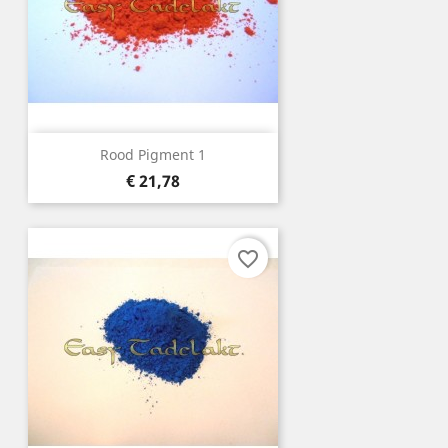
Rood Pigment 1
Prijs
€ 21,78
favorite_border