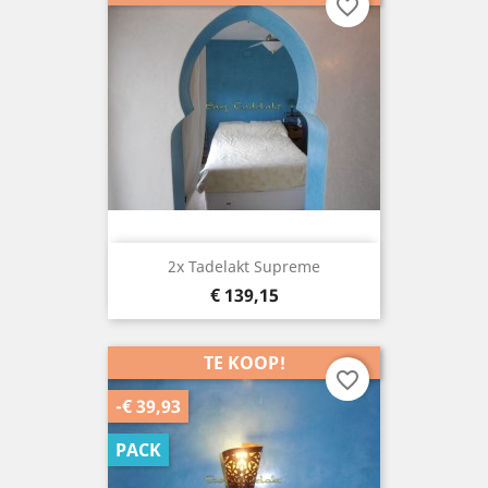
favorite_border
2x Tadelakt Supreme
Prijs
€ 139,15
TE KOOP!
favorite_border
-€ 39,93
PACK