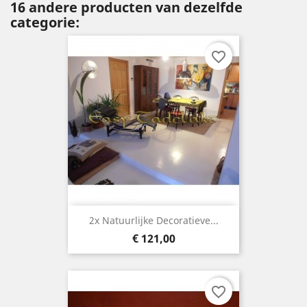
16 andere producten van dezelfde
categorie:
favorite_border
2x Natuurlijke Decoratieve...
Prijs
€ 121,00
favorite_border