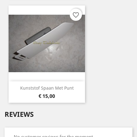
favorite_border
Kunststof Spaan Met Punt
Prijs
€ 15,00
REVIEWS
No customer reviews for the moment.