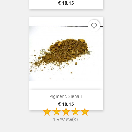
Prijs
€ 18,15
favorite_border
Pigment, Siena 1
Prijs
€ 18,15
1 Review(s)