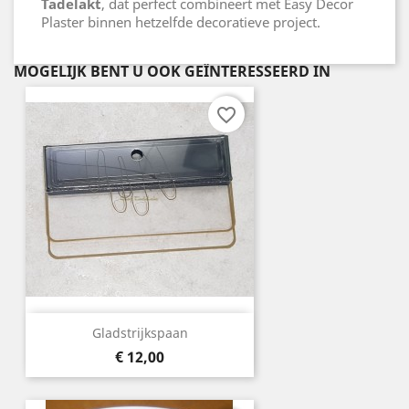
Tadelakt
, dat perfect combineert met Easy Decor
Plaster binnen hetzelfde decoratieve project.
MOGELIJK BENT U OOK GEÏNTERESSEERD IN
favorite_border
Gladstrijkspaan
Prijs
€ 12,00