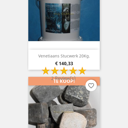
Venetiaans Stucwerk 20Kg.
Prijs
€ 140,33
2 Review(s)
TE KOOP!
favorite_border