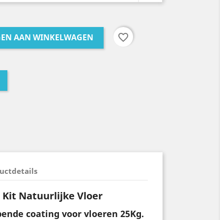
favorite_border
GEN AAN WINKELWAGEN
uctdetails
 Kit Natuurlijke Vloer
pende coating voor vloeren 25Kg.