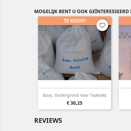
MOGELIJK BENT U OOK GEÏNTERESSEERD 
TE KOOP!
favorite_border
Snelle weergave

Base, Ondergrond Voor Tadelakt
Prijs
€ 30,25
REVIEWS