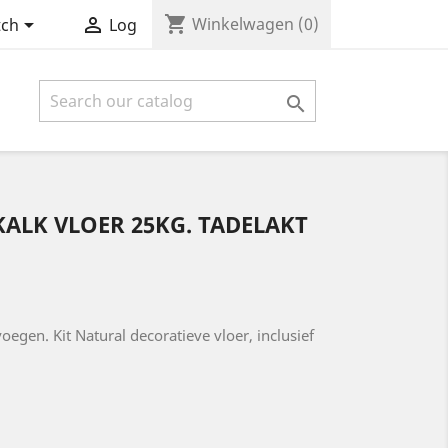
shopping_cart


Winkelwagen
(0)
tch
Log

KALK VLOER 25KG. TADELAKT
egen. Kit Natural decoratieve vloer, inclusief