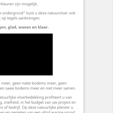
 kleuren zijn mogelijk.
e ondergrond" kunt u deze natuurvloer ook
t op tegels aanbrengen.
en, glad, waxen en klaar.
meer, geen natte bodems meer, geen
een saaie bodems meer en niet meer samen.
tuurlijke vloerbedekking profiteert u van
, snelheid, in het budget van uw project en
 of bedrijf. Op deze natuurlijke pleister u
len en genieten van een altijd warme grond