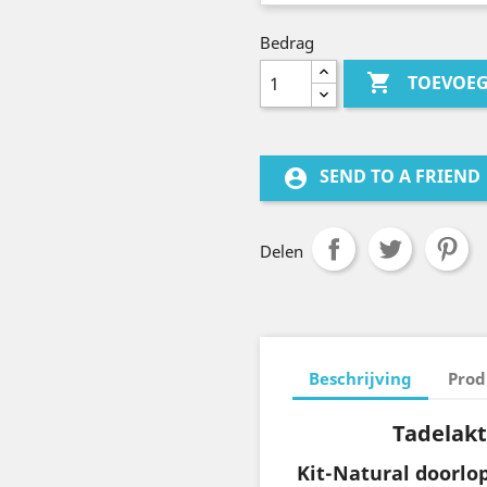
Bedrag

TOEVOE
SEND TO A FRIEND
account_circle
Delen
Beschrijving
Prod
Tadelakt
Kit-Natural doorlo