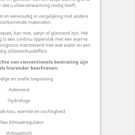
r dat u vloerverwarming nodig heeft.
el en eenvoudig in vergelijking met andere
oorkomende materialen.
past, kan mat, satijn of glanzend zijn. Het
ing is een continu oppervlak met een warme
, enigszins marmerend met wat water en een
tig olifantenhuideffect.
chte van conventionele bestrating zijn
oals hieronder beschreven:
dige en snelle toepassing
-Ademend
-hydrofuge
nde kou, warmte en vochtigheid
lieu klimaatregulator
-Antiseptisch