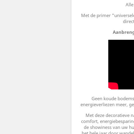
Alle
Met de primer "universel
direc
Aanbreng
Geen koude bodems 
energieverliezen meer, g
Met deze decoratieve na
comfort, energiebesparing
de showiness van uw huis
het hele jaar door wande