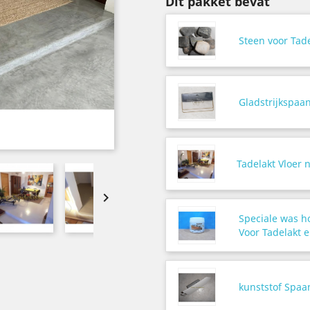
Dit pakket bevat
Steen voor Tade
Gladstrijkspaa
Tadelakt Vloer n

Speciale was 
Voor Tadelakt 
kunststof Spaa