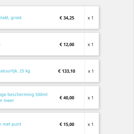
lakt, groot
€ 34,25
x 1
n
€ 12,00
x 1
atuurlijk. 25 kg
€ 133,10
x 1
hoge bescherming 500ml
€ 40,00
x 1
en meer
n met punt
€ 15,00
x 1