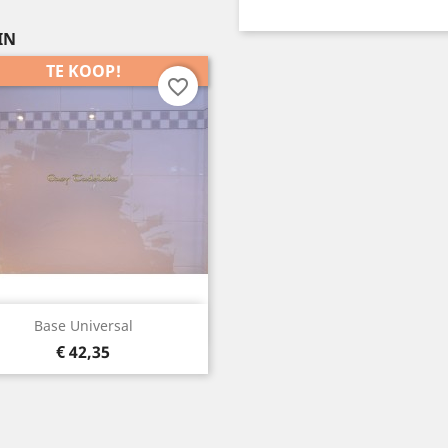
IN
TE KOOP!
favorite_border
Snelle weergave

Base Universal
Prijs
€ 42,35