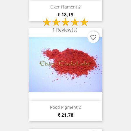
Oker Pigment 2
Prijs
€ 18,15
1 Review(s)
favorite_border
Rood Pigment 2
Prijs
€ 21,78