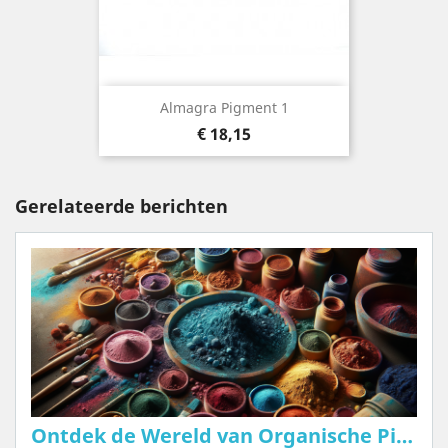
Almagra Pigment 1
Prijs
€ 18,15
Gerelateerde berichten
Ontdek de Wereld van Organische Pigmenten: Natuurlijke Kleuren voor Uw Creatieve Projecten