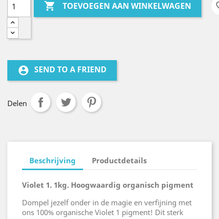

favo
TOEVOEGEN AAN WINKELWAGEN
SEND TO A FRIEND
account_circle
Delen
Beschrijving
Productdetails
Violet 1. 1kg. Hoogwaardig organisch pigment
Dompel jezelf onder in de magie en verfijning met
ons 100% organische Violet 1 pigment! Dit sterk