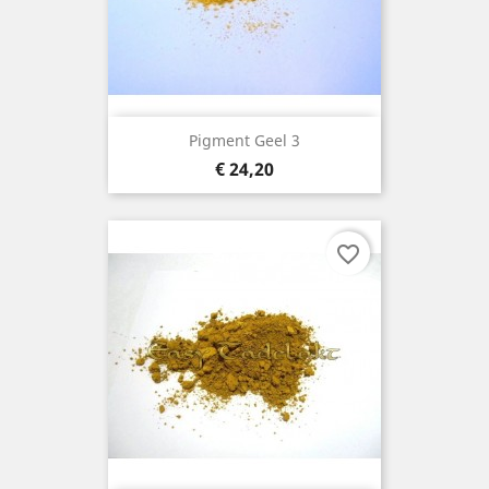
Pigment Geel 3
Prijs
€ 24,20
favorite_border