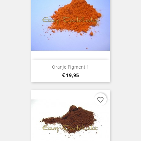
Oranje Pigment 1
Prijs
€ 19,95
favorite_border