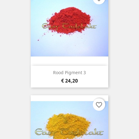
Rood Pigment 3
Prijs
€ 24,20
favorite_border