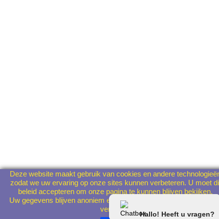
Deze website maakt gebruik van cookies en andere technologieë
zodat we uw ervaring op onze sites kunnen verbeteren. U moet di
beleid accepteren om onze pagina te kunnen blijven bekijken.
Uw gegevens blijven anoniem en worden in geen geval aan derde
verstrekt.
Hallo! Heeft u vragen?