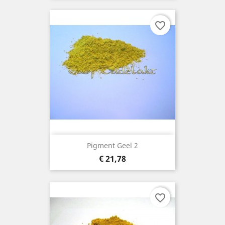
favorite_border
Pigment Geel 2
Prijs
€ 21,78
favorite_border