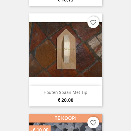
favorite_border
Houten Spaan Met Tip
Prijs
€ 20,00
TE KOOP!
favorite_border
-€ 10,00