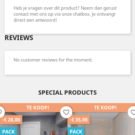
Heb je vragen over dit product? Neem dan gerust
contact met ons op via onze chatbox. Je ontvangt
direct een antwoord!
REVIEWS
No customer reviews for the moment.
SPECIAL PRODUCTS
TE KOOP!
TE KOOP!
order
favorite_border
favorite_b
-€ 35,00
-€ 25,00
PACK
PACK