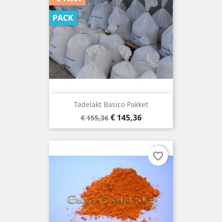
PACK
Tadelakt Basico Pakket
Basisprijs
Prijs
€ 145,36
€ 155,36
favorite_border