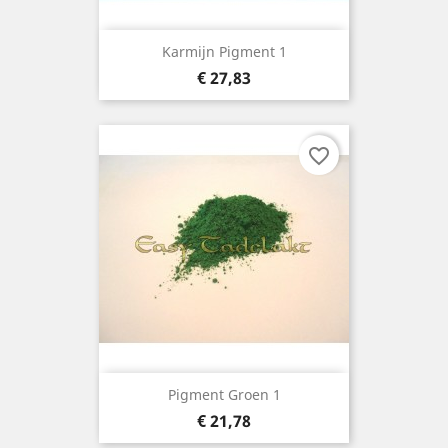
Karmijn Pigment 1
Prijs
€ 27,83
favorite_border
Pigment Groen 1
Prijs
€ 21,78