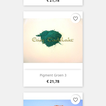
Prijs
€ 21,78
favorite_border
Pigment Groen 3
Prijs
€ 21,78
favorite_border