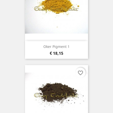
Oker Pigment 1
Prijs
€ 18,15
favorite_border