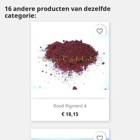
16 andere producten van dezelfde
categorie:
favorite_border
Rood Pigment 4
Prijs
€ 18,15
favorite_border