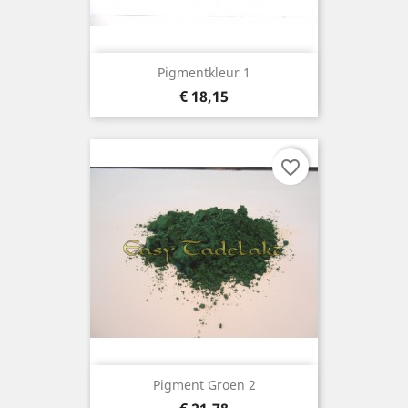
Pigmentkleur 1
Prijs
€ 18,15
favorite_border
Pigment Groen 2