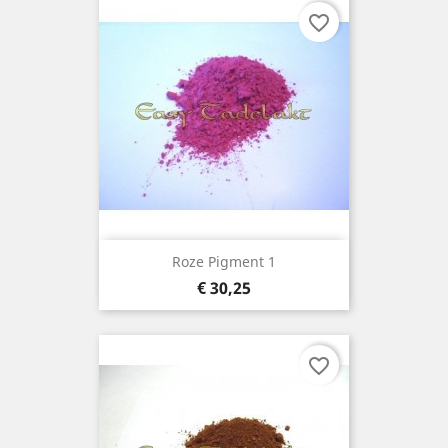
favorite_border
Roze Pigment 1
Prijs
€ 30,25
favorite_border