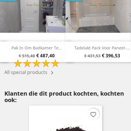
Tadelakt Pack Voor Paneel-...
Tadelakt Pack Om Badkamer..
Basisprijs
Prijs
Basisprijs
Prijs
€ 396,53
€ 315,78
€ 431,53
€ 340,78
All special products

Klanten die dit product kochten, kochten
ook:
favorite_border