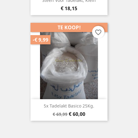
Steen Voor Tadelakt, Klein
Prijs
€ 18,15
TE KOOP!
favorite_border
-€ 9,99
5x Tadelakt Basico 25Kg.
Basisprijs
Prijs
€ 60,00
€ 69,99