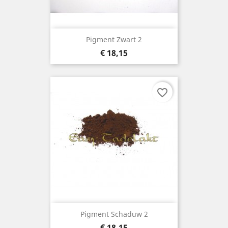
Pigment Zwart 2
Prijs
€ 18,15
favorite_border
Pigment Schaduw 2
Prijs
€ 18,15