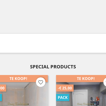
SPECIAL PRODUCTS
TE KOOP!
TE KOOP!
favorite_border
f
,00
-€ 39,93
K
PACK