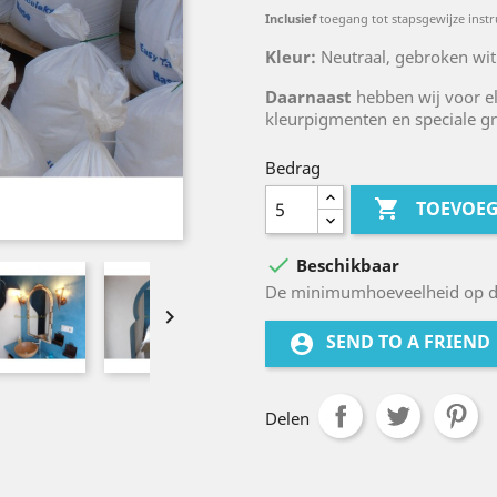
Inclusief
toegang tot stapsgewijze instr
Kleur:
Neutraal, gebroken wit
Daarnaast
hebben wij voor el
kleurpigmenten en speciale gr
Bedrag

TOEVOE

Beschikbaar
De minimumhoeveelheid op de

SEND TO A FRIEND
account_circle
Delen