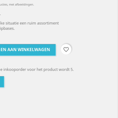
ucties, met afbeeldingen.
.
ke situatie een ruim assortiment
ipbases.
favorite_border
GEN AAN WINKELWAGEN
 inkooporder voor het product wordt 5.