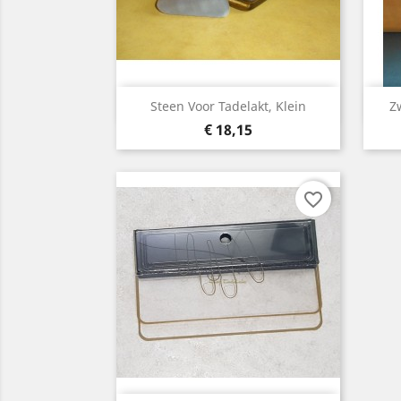
Snelle weergave

Steen Voor Tadelakt, Klein
Zw
Prijs
€ 18,15
favorite_border