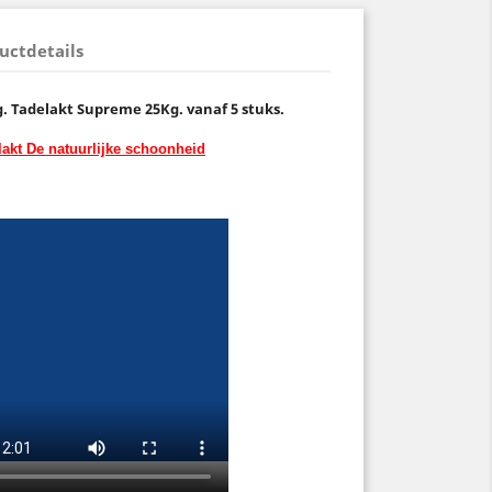
uctdetails
g. Tadelakt Supreme 25Kg. vanaf 5 stuks.
lakt
De natuurlijke schoonheid