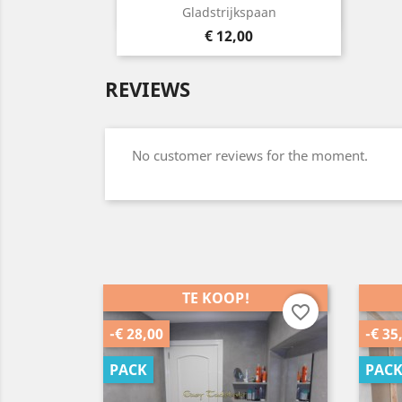
Snelle weergave

Gladstrijkspaan
Prijs
€ 12,00
REVIEWS
No customer reviews for the moment.
TE KOOP!
favorite_border
favorite_border
-€ 35,00
-€ 25
PACK
PAC