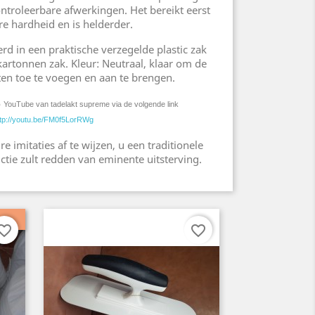
ntroleerbare afwerkingen. Het bereikt eerst
e hardheid en is helderder.
rd in een praktische verzegelde plastic zak
kartonnen zak. Kleur: Neutraal, klaar om de
n toe te voegen en aan te brengen.
p
YouTube van tadelakt supreme via de volgende link
ttp://youtu.be/FM0f5LorRWg
e imitaties af te wijzen, u een traditionele
tie zult redden van eminente uitsterving.
orite_border
favorite_border