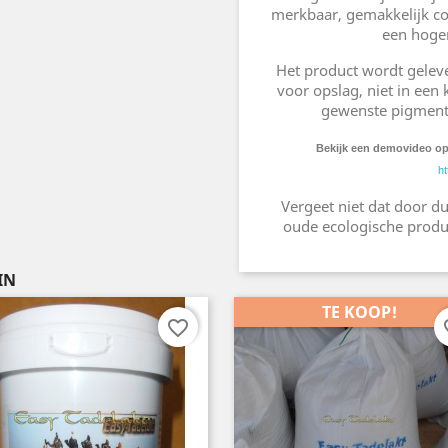
merkbaar, gemakkelijk co
een hoger
Het product wordt geleve
voor opslag, niet in een 
gewenste pigmente
Bekijk een demovideo o
h
Vergeet niet dat door dur
oude ecologische produc
IN
TE KOOP!
favorite_border
fav