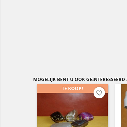
MOGELIJK BENT U OOK GEÏNTERESSEERD 
TE KOOP!
favorite_border