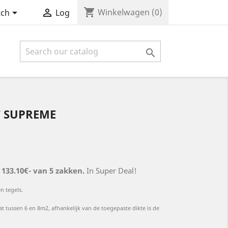
shopping_cart


Winkelwagen
(0)
tch
Log

T SUPREME
133.10€- van 5 zakken.
In Super Deal!
n tegels.
t tussen 6 en 8m2, afhankelijk van de toegepaste dikte is de