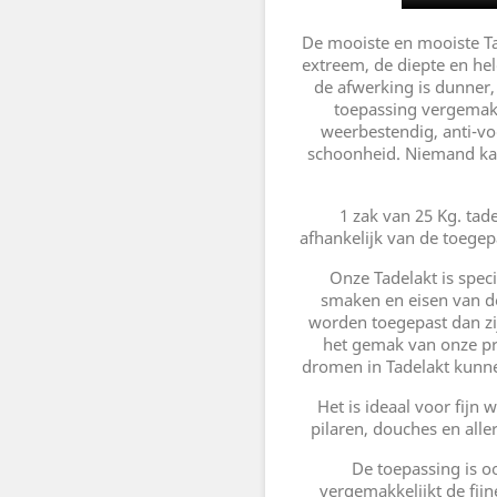
De mooiste en mooiste Tad
extreem, de diepte en he
de afwerking is dunner,
toepassing vergemakk
weerbestendig, anti-vo
schoonheid. Niemand kan
1 zak van 25 Kg. tad
afhankelijk van de toegep
Onze Tadelakt is spec
smaken en eisen van d
worden toegepast dan zijn
het gemak van onze p
dromen in Tadelakt kunne
Het is ideaal voor fijn
pilaren, douches en alle
De toepassing is oo
vergemakkelijkt de fij