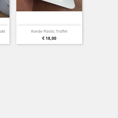
Snelle weergave

akt
Ronde Plastic Troffel
Prijs
€ 18,00