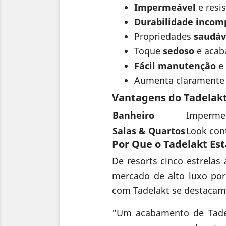
Impermeável
e resi
Durabilidade incom
Propriedades
saudáv
Toque
sedoso
e acab
Fácil manutenção
e 
Aumenta claramente
Vantagens do Tadelak
Banheiro
Impermeab
Salas & Quartos
Look con
Por Que o Tadelakt Es
De resorts cinco estrelas
mercado de alto luxo por 
com Tadelakt se destacam
"Um acabamento de Tade