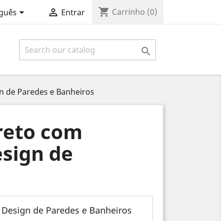
shopping_cart


Carrinho
(0)
guês
Entrar

n de Paredes e Banheiros
reto com
sign de