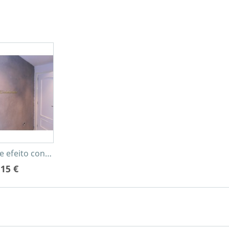
s...
 efeito concreto, concreto,...
,15 €