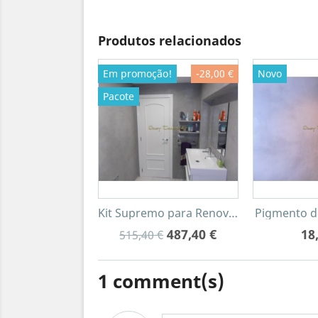
Produtos relacionados
Em promoção!
-28,00 €
Novo
Pacote
Kit Supremo para Renovação de Banheiro
Pigmento de
487,40 €
18
515,40 €
1
comment(s)