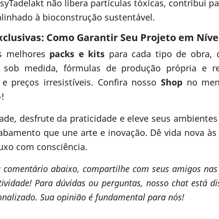
yTadelakt não libera partículas tóxicas, contribui p
linhado à bioconstrução sustentável.
Exclusivas: Como Garantir Seu Projeto em Nív
os melhores
packs e kits
para cada tipo de obra, 
 sob medida, fórmulas de produção própria e re
e preços irresistíveis. Confira nosso
Shop
no menu
!
idade, desfrute da praticidade e eleve seus ambient
cabamento que une arte e inovação. Dê vida nova às
 luxo com consciência.
u comentário abaixo, compartilhe com seus amigos nas r
ividade! Para dúvidas ou perguntas, nosso chat está d
onalizado. Sua opinião é fundamental para nós!