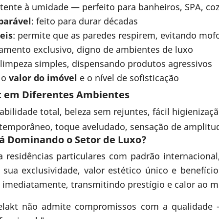
stente à umidade — perfeito para banheiros, SPA, co
parável
: feito para durar décadas
eis
: permite que as paredes respirem, evitando mof
amento exclusivo, digno de ambientes de luxo
limpeza simples, dispensando produtos agressivos
 o
valor do imóvel
e o nível de sofisticação
t em Diferentes Ambientes
ilidade total, beleza sem rejuntes, fácil higienizaç
temporâneo, toque aveludado, sensação de amplitud
tá Dominando o Setor de Luxo?
 a residências particulares com padrão internaciona
sua exclusividade, valor estético único e benefíci
 imediatamente, transmitindo prestígio e calor ao
lakt não admite compromissos com a qualidade —