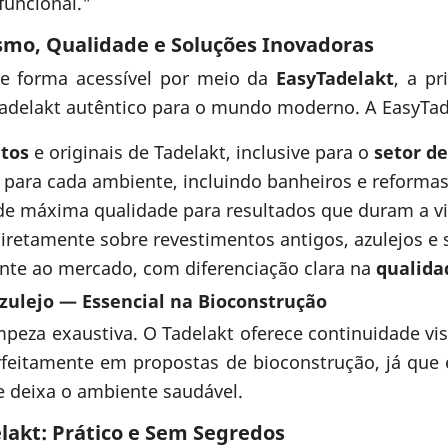
funcional."
ismo, Qualidade e Soluções Inovadoras
de forma acessível por meio da
EasyTadelakt
, a p
Tadelakt autêntico para o mundo moderno. A EasyTade
etos
e originais de Tadelakt, inclusive para o
setor de
para cada ambiente, incluindo banheiros e reformas
de máxima qualidade para resultados que duram a vi
iretamente sobre revestimentos antigos, azulejos e s
rente ao mercado, com diferenciação clara na
qualida
Azulejo — Essencial na Bioconstrução
impeza exaustiva. O Tadelakt oferece continuidade vi
rfeitamente em propostas de bioconstrução, já que é
 deixa o ambiente saudável.
lakt: Prático e Sem Segredos