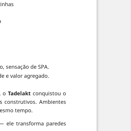
zinhas
o
ão, sensação de SPA.
e e valor agregado.
l, o
Tadelakt
conquistou o
os construtivos. Ambientes
 mesmo tempo.
 ele transforma paredes