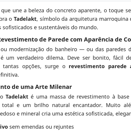
que une a beleza do concreto aparente, o toque sed
bra o
Tadelakt
, símbolo da arquitetura marroquina 
s sofisticados e sustentáveis do mundo.
 Revestimento de Parede com Aparência de C
 ou modernização do banheiro — ou das paredes 
é um verdadeiro dilema. Deve ser bonito, fácil de 
re tantas opções, surge o
revestimento parede 
initiva.
nto de uma Arte Milenar
, o
Tadelakt
é uma massa de revestimento à base de
e total e um brilho natural encantador. Muito al
doso e mineral cria uma estética sofisticada, elega
ivo
sem emendas ou rejuntes