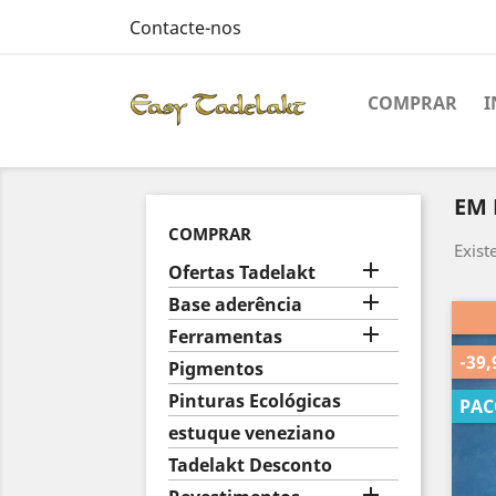
Contacte-nos
COMPRAR
EM
COMPRAR
Exist

Ofertas Tadelakt

Base aderência

Ferramentas
-39,
Pigmentos
Pinturas Ecológicas
PAC
estuque veneziano
Tadelakt Desconto
