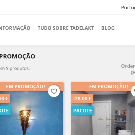
Portu
INFORMAÇÃO
TUDO SOBRE TADELAKT
BLOG
 PROMOÇÃO
Orde
em 9 produtos.
p
EM PROMOÇÃO!
EM PROMOÇÃO!
favorite_border
fa
93 €
-28,00 €
OTE
PACOTE