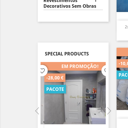
Revestimentos
Decorativos Sem Obras
2
SPECIAL PRODUCTS
-10,
M PROMOÇÃO!
EM PROMOÇÃO!
favorite_border
favorite_border
PAC
-28,00 €
-35,00 
PACOTE
PACOT