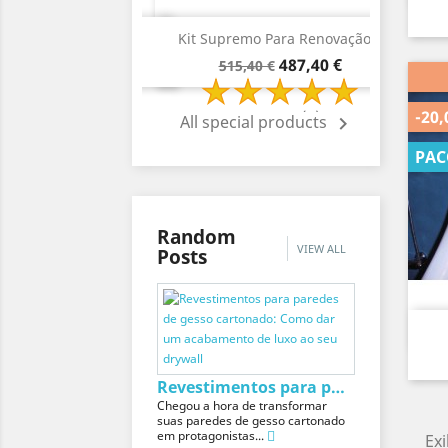
Visão rápida
Visão rápida


ote Tadelakt Para...
Kit Supremo Para Renovação...
Pa
reço
Preço
Preço
Preço
596,40 €
487,40 €
36,40 €
515,40 €
ormal
normal
-20,
1 Review(s)
2 Review(s)
All special products

PAC
Random
VIEW ALL
Posts
Revestimentos para paredes de gesso cartonado:...
Chegou a hora de transformar
suas paredes de gesso cartonado
em protagonistas...
Exi