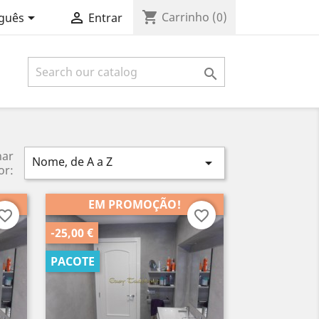
shopping_cart


Carrinho
(0)
guês
Entrar

nar
Nome, de A a Z

or:
EM PROMOÇÃO!
vorite_border
favorite_border
-25,00 €
PACOTE