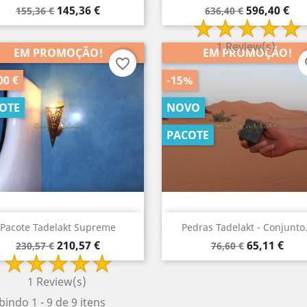
Preço
Preço
Preço
Preço
145,36 €
596,40 €
155,36 €
636,40 €
normal
normal
Visão rápida
Visão rápida


cote Tadelakt Para...
Pacote De Renovação De...
2x 2
Preço
Preço
Preço
Preço
396,53 €
315,78 €
431,53 €
340,78 €
1 Review(s)
EM PROMOÇÃO!
EM PROMOÇÃO!
normal
normal
favorite_border
fa
00 €
-15%
OTE
NOVO
PACOTE
Visão rápida
Visão rápida


Pacote Tadelakt Supreme
Pedras Tadelakt - Conjunto.
Preço
Preço
Preço
Preço
210,57 €
65,11 €
230,57 €
76,60 €
normal
normal
1 Review(s)
bindo 1 - 9 de 9 itens