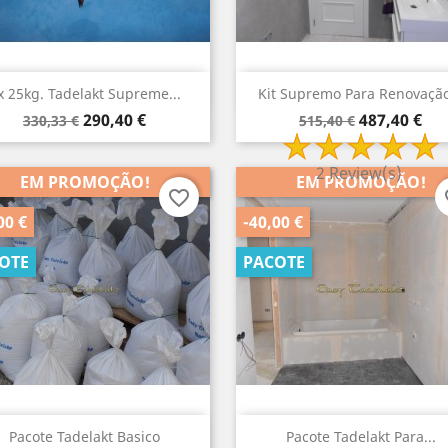
Visão rápida
Visão rápida


x 25kg. Tadelakt Supreme...
Kit Supremo Para Renovação
Preço
Preço
Preço
Preço
290,40 €
487,40 €
330,33 €
515,40 €
normal
normal
2 Review(s)
EM PROMOÇÃO!
EM PROMOÇÃO!
favorite_border
fa
00 €
-40,00 €
EM PROMOÇÃO!
EM PROMOÇÃO!
favorite_border
favorite_border
OTE
PACOTE
€
-25,00 €
-39,93
E
PACOTE
PACO
Visão rápida
Visão rápida


Pacote Tadelakt Basico
Pacote Tadelakt Para...