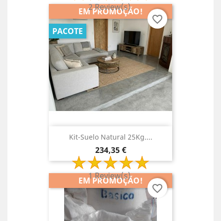
2 Review(s)
EM PROMOÇÃO!
favorite_border
PACOTE
Kit-Suelo Natural 25Kg....
Preço
234,35 €
1 Review(s)
EM PROMOÇÃO!
favorite_border