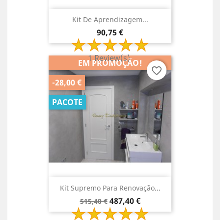
Kit De Aprendizagem...
Preço
90,75 €
1 Review(s)
EM PROMOÇÃO!
favorite_border
-28,00 €
PACOTE
Kit Supremo Para Renovação...
Preço
Preço
487,40 €
515,40 €
normal