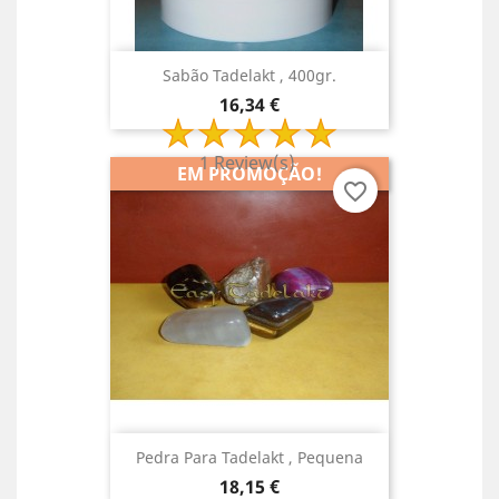
Sabão Tadelakt , 400gr.
Preço
16,34 €
1 Review(s)
EM PROMOÇÃO!
favorite_border
Pedra Para Tadelakt , Pequena
Preço
18,15 €