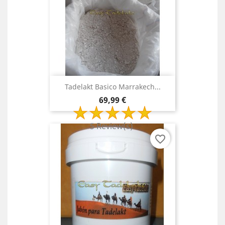
Tadelakt Basico Marrakech...
Preço
69,99 €
5 Review(s)
favorite_border