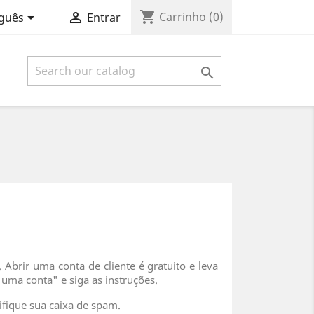
shopping_cart


Carrinho
(0)
guês
Entrar

Abrir uma conta de cliente é gratuito e leva
 uma conta" e siga as instruções.
ifique sua caixa de spam.