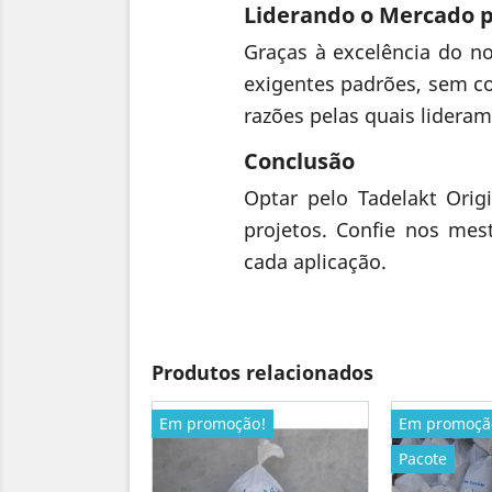
Liderando o Mercado p
Graças à excelência do 
exigentes padrões, sem c
razões pelas quais lidera
Conclusão
Optar pelo Tadelakt Orig
projetos. Confie nos mes
cada aplicação.
Produtos relacionados
Em promoção!
Em promoçã
Pacote