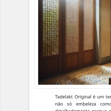
Tadelakt Original é um te
não só embeleza como 
detalhadamente porque o 