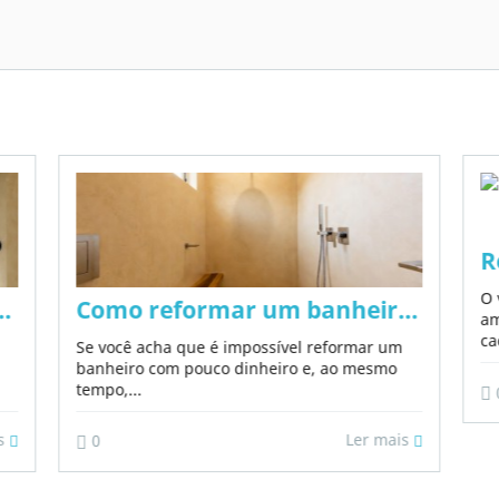
m químicos nem microcimento
R
O 
o em 2026: ideias, materiais e tendência
Como reformar um banheiro com pouc
am
ca
Se você acha que é impossível reformar um
banheiro com pouco dinheiro e, ao mesmo
tempo,...
is
Ler mais
0