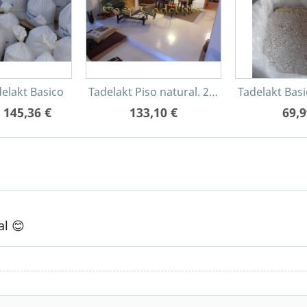
elakt Basico
Tadelakt Piso natural. 25Kg
Tadelakt Bas
145,36 €
133,10 €
69,9
al 😊