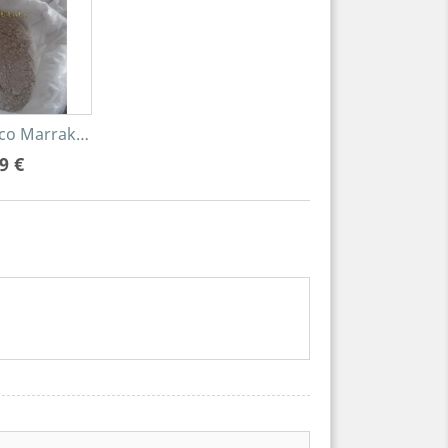
ico Marrakech 25Kg.
9 €