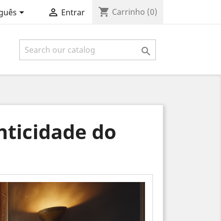
shopping_cart


Carrinho
(0)
guês
Entrar

nticidade do