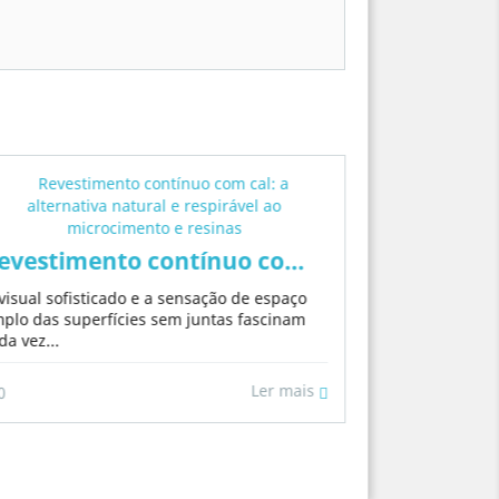
evestimento contínuo com cal: a alternativ
visual sofisticado e a sensação de espaço
s sem reforma pesada
o dinheiro sem parecer barato: o guia do
Argamassa
plo das superfícies sem juntas fascinam
da vez...
Se você está b
as paredes da 
naturais,...
Ler mais
0
0