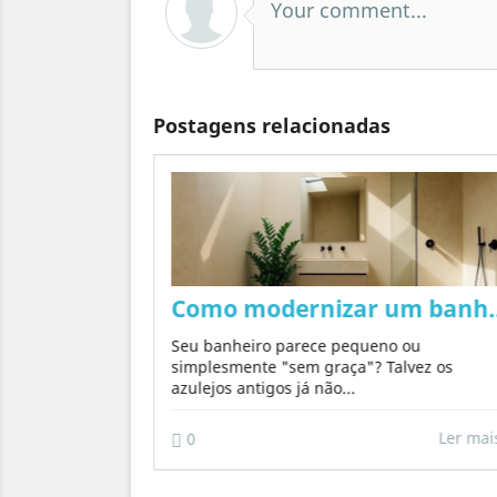
Your comment...
Postagens relacionadas
concreto nas paredes de forma natural, se
 traz uma
Como modernizar um banheir
a, tornando
Seu banheiro parece pequeno ou
simplesmente "sem graça"? Talvez os
azulejos antigos já não...
Ler mais
Ler ma
0