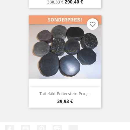
Verkaufspreis
Preis
290,40 €
330,33 €
SONDERPREIS!
favorite_border
Tadelakt Polierstein Pro.,...
Preis
39,93 €
Facebook
YouTube
Pinterest
Instagram
TikTok