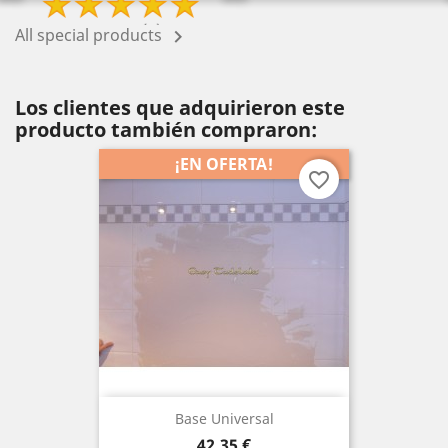
All special products

Los clientes que adquirieron este
producto también compraron:
¡EN OFERTA!
favorite_border
Base Universal
Precio
42,35 €