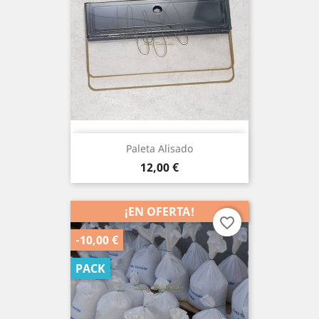
Paleta Alisado
Precio
12,00 €
¡EN OFERTA!
favorite_border
-10,00 €
PACK