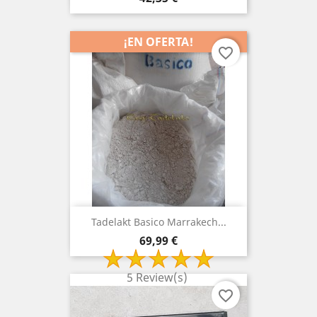
¡EN OFERTA!
favorite_border
Tadelakt Basico Marrakech...
Precio
69,99 €
5 Review(s)
favorite_border