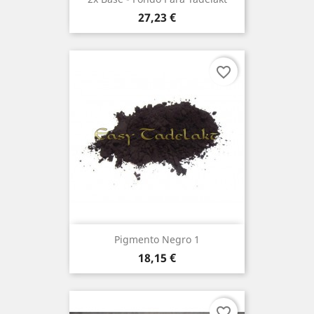
Precio
27,23 €
favorite_border
Pigmento Negro 1
Precio
18,15 €
favorite_border