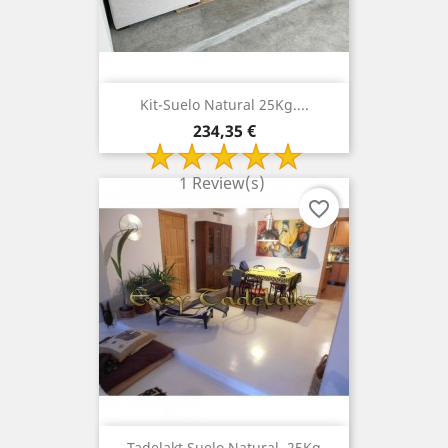
Kit-Suelo Natural 25Kg....
Precio
234,35 €
1 Review(s)
favorite_border
Tadelakt Suelo Natural. 25Kg