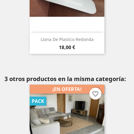
Llana De Plastico Redonda
Precio
18,00 €
3 otros productos en la misma categoría:
¡EN OFERTA!
favorite_border
PACK