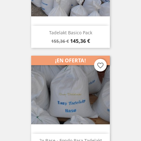
Tadelakt Basico Pack
Precio
Precio
145,36 €
155,36 €
base
¡EN OFERTA!
favorite_border
2x Base - Fondo Para Tadelakt