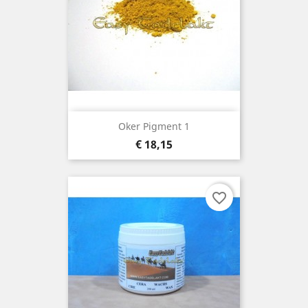
Oker Pigment 1
Prijs
€ 18,15
favorite_border