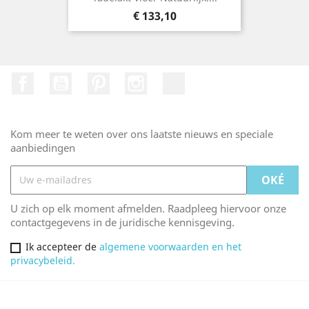
Prijs
€ 133,10
Facebook
Youtube
Pinterest
Instagram
TikTok
Kom meer te weten over ons laatste nieuws en speciale
aanbiedingen
U zich op elk moment afmelden. Raadpleeg hiervoor onze
contactgegevens in de juridische kennisgeving.
Ik accepteer de
algemene voorwaarden en het
privacybeleid.