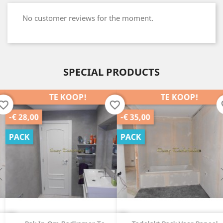
No customer reviews for the moment.
SPECIAL PRODUCTS
TE KOOP!
TE KOOP!
favorite_border
favorite_border
-€ 35,00
-€ 25,00
PACK
PACK