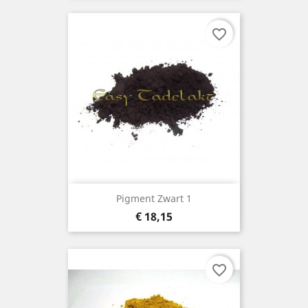
favorite_border
Pigment Zwart 1
Prijs
€ 18,15
favorite_border