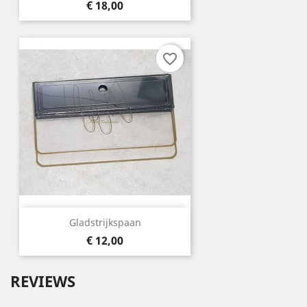
Prijs
€ 18,00
favorite_border
Gladstrijkspaan
Prijs
€ 12,00
REVIEWS