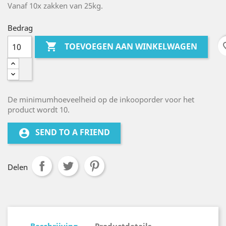
Vanaf 10x zakken van 25kg.
Bedrag

favo
TOEVOEGEN AAN WINKELWAGEN
De minimumhoeveelheid op de inkooporder voor het
product wordt 10.
SEND TO A FRIEND
account_circle
Delen
Beschrijving
Productdetails