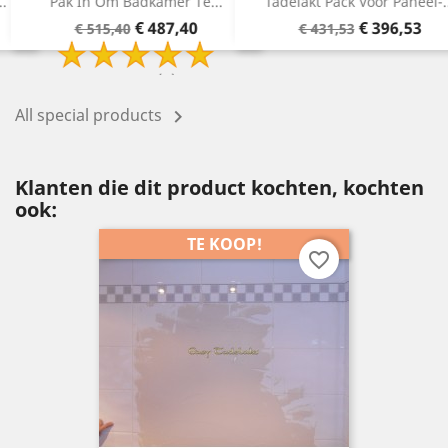
.
Tadelakt Pack Voor Paneel-...
Tadelakt Pack Om Badkamer
Basisprijs
Prijs
Basisprijs
Prijs
€ 396,53
€ 315,78
€ 431,53
€ 340,78
All special products

Klanten die dit product kochten, kochten
ook:
TE KOOP!
favorite_border