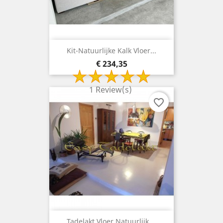
Kit-Natuurlijke Kalk Vloer...
Prijs
€ 234,35
1 Review(s)
favorite_border
Tadelakt Vloer Natuurlijk....