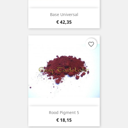
Base Universal
Prijs
€ 42,35
favorite_border
Rood Pigment 5
Prijs
€ 18,15