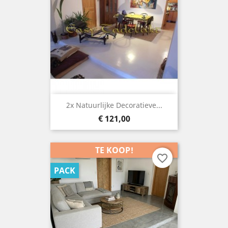
2x Natuurlijke Decoratieve...
Prijs
€ 121,00
TE KOOP!
favorite_border
PACK