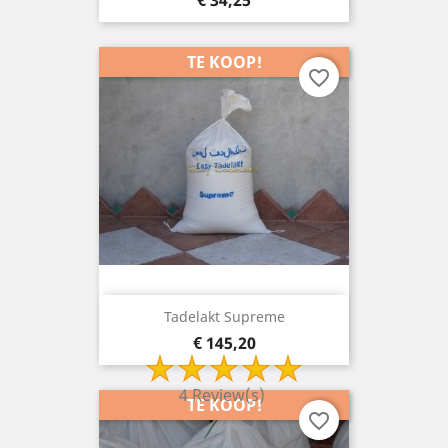
€ 34,25
TE KOOP!
favorite_border
Tadelakt Supreme
Prijs
€ 145,20
4 Review(s)
TE KOOP!
favorite_border