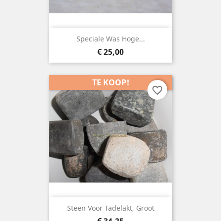
Speciale Was Hoge...
Prijs
€ 25,00
TE KOOP!
favorite_border
Steen Voor Tadelakt, Groot
Prijs