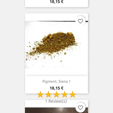
Prix
18,15 €
favorite_border
Pigment, Siena 1
Prix
18,15 €
1 Review(s)
favorite_border