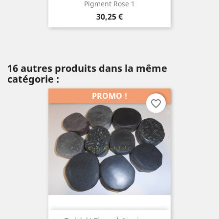
Pigment Rose 1
Prix
30,25 €
16 autres produits dans la même
catégorie :
PROMO !
favorite_border