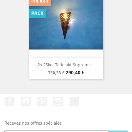
-39,93 €
PACK
2x 25kg. Tadelakt Supreme...
Prix
Prix
290,40 €
330,33 €
de
base
Facebook
YouTube
Pinterest
Instagram
TikTok
Recevez nos offres spéciales