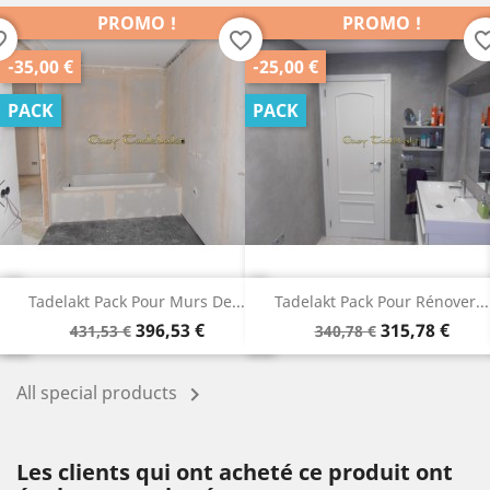
PROMO !
PROMO !
order
favorite_border
favorite_b
-35,00 €
-25,00 €
PACK
PACK
Tadelakt Pack Pour Murs De...
Tadelakt Pack Pour Rénover...
Prix
Prix
Prix
Prix
396,53 €
315,78 €
431,53 €
340,78 €
de
de
base
base
All special products

Les clients qui ont acheté ce produit ont