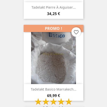
Tadelakt Pierre À Aiguiser...
Prix
34,25 €
PROMO !
favorite_border
Tadelakt Basico Marrakech...
Prix
69,99 €