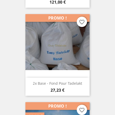
Prix
121,00 €
PROMO !
favorite_border
2x Base - Fond Pour Tadelakt
Prix
27,23 €
PROMO !
favorite_border