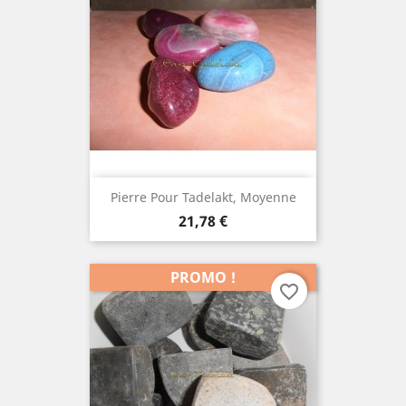
Pierre Pour Tadelakt, Moyenne
Prix
21,78 €
PROMO !
favorite_border