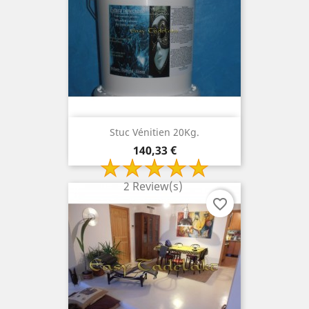
Stuc Vénitien 20Kg.
Prix
140,33 €
2 Review(s)
favorite_border