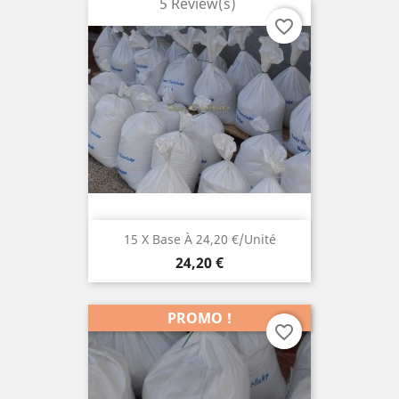
5 Review(s)
favorite_border
15 X Base À 24,20 €/unité
Prix
24,20 €
PROMO !
favorite_border