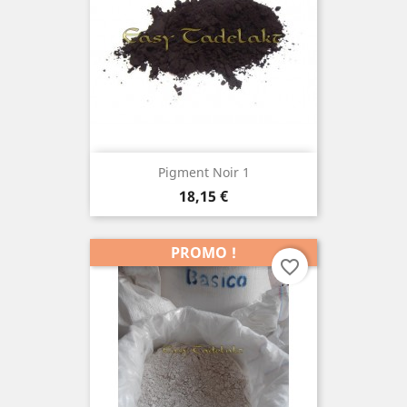
Pigment Noir 1
Prix
18,15 €
PROMO !
favorite_border