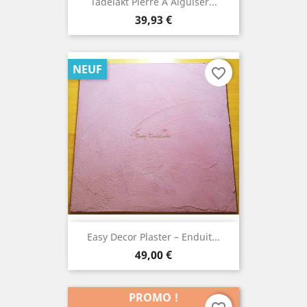
Tadelakt Pierre À Aiguiser...
Prix
39,93 €
NEUF
favorite_border
Easy Decor Plaster – Enduit...
Prix
49,00 €
PROMO !