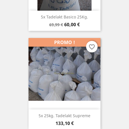
5x Tadelakt Basico 25Kg.
Prix
Prix
60,00 €
69,99 €
de
base
PROMO !
favorite_border
5x 25kg. Tadelakt Supreme
Prix
133,10 €