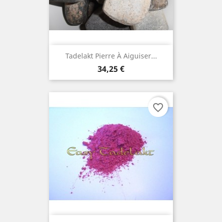
Tadelakt Pierre À Aiguiser...
Prix
34,25 €
favorite_border