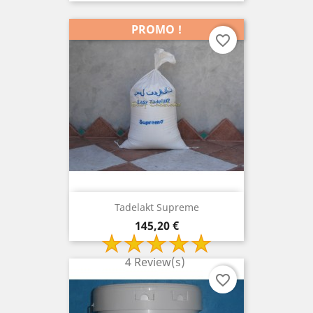
PROMO !
favorite_border
Tadelakt Supreme
Prix
145,20 €
4 Review(s)
favorite_border