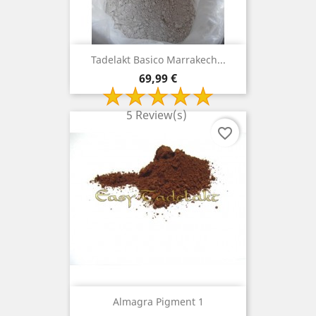
Tadelakt Basico Marrakech...
Prix
69,99 €
5 Review(s)
favorite_border
Almagra Pigment 1