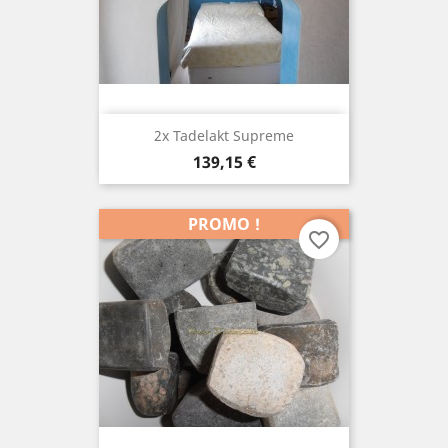
2x Tadelakt Supreme
Prix
139,15 €
PROMO !
favorite_border