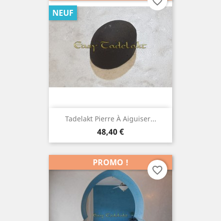
favorite_border
NEUF
Tadelakt Pierre À Aiguiser...
Prix
48,40 €
PROMO !
favorite_border