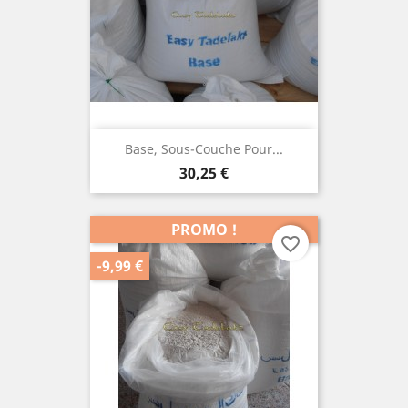
Base, Sous-Couche Pour...
Prix
30,25 €
PROMO !
favorite_border
-9,99 €