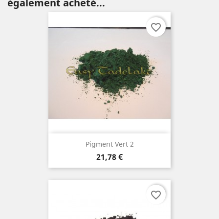
également acheté...
favorite_border
Pigment Vert 2
Prix
21,78 €
favorite_border