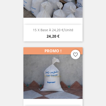
15 X Base À 24,20 €/unité
Prix
24,20 €
PROMO !
favorite_border