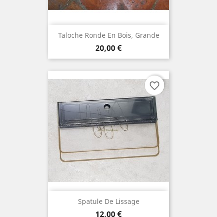
Taloche Ronde En Bois, Grande
Prix
20,00 €
favorite_border
Spatule De Lissage
Prix
12,00 €