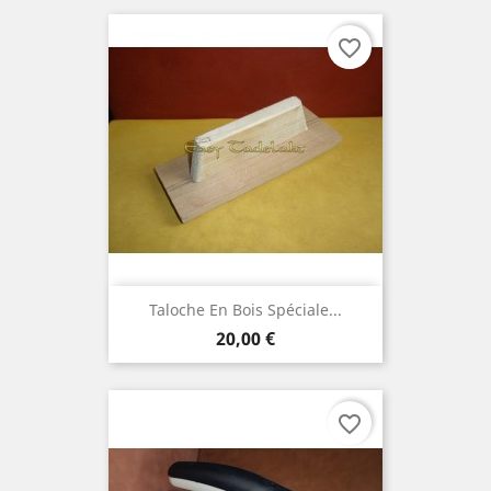
favorite_border
Taloche En Bois Spéciale...
Prix
20,00 €
favorite_border