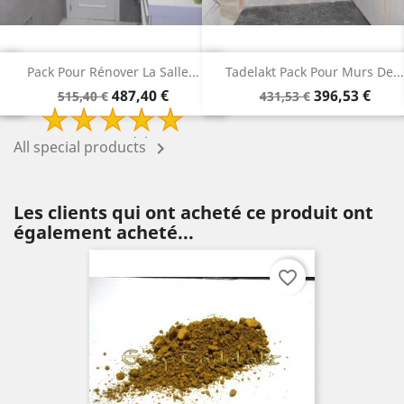
Pour Rénover La Salle...
Tadelakt Pack Pour Murs De...
Tadel
Prix
Prix
Prix
Prix
487,40 €
396,53 €
515,40 €
431,53 €
de
de
base
base
2 Review(s)
All special products

Les clients qui ont acheté ce produit ont
également acheté...
favorite_border