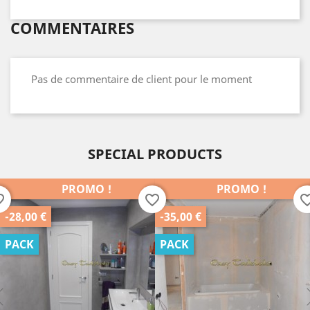
COMMENTAIRES
Pas de commentaire de client pour le moment
SPECIAL PRODUCTS
PROMO !
PROMO !
favorite_border
favorite_border
€
-35,00 €
-25,00 
PACK
PACK