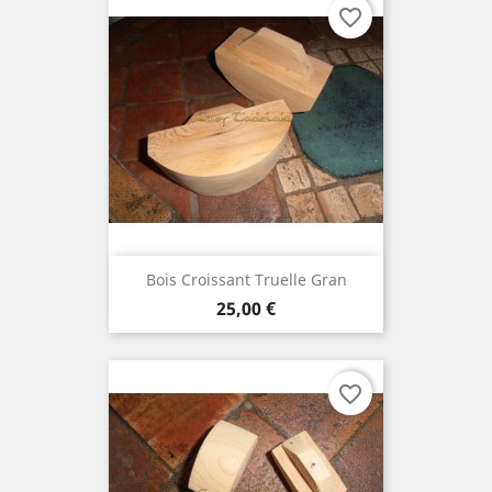
favorite_border
Bois Croissant Truelle Gran
Prix
25,00 €
favorite_border