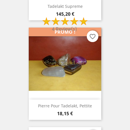
Tadelakt Supreme
Prix
145,20 €
4 Review(s)
PROMO !
favorite_border
Pierre Pour Tadelakt, Pettite
Prix
18,15 €