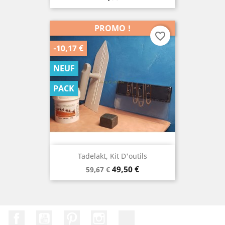
PROMO !
favorite_border
-10,17 €
NEUF
PACK
Tadelakt, Kit D'outils
Prix
Prix
49,50 €
59,67 €
de
base
Facebook
YouTube
Pinterest
Instagram
TikTok