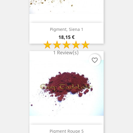
Pigment, Siena 1
Prix
18,15 €
1 Review(s)
favorite_border
Pigment Rouge 5