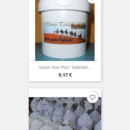
Savon Noir Pour Tadelakt...
Prix
9,17 €
favorite_border