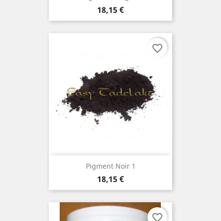
Prix
18,15 €
favorite_border
Pigment Noir 1
Prix
18,15 €
favorite_border