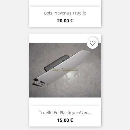
Bois Prevenus Truelle
Prix
20,00 €
favorite_border
Truelle En Plastique Avec...
Prix
15,00 €