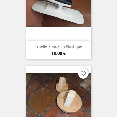
Truelle Ronde En Plastique
Prix
18,00 €
favorite_border