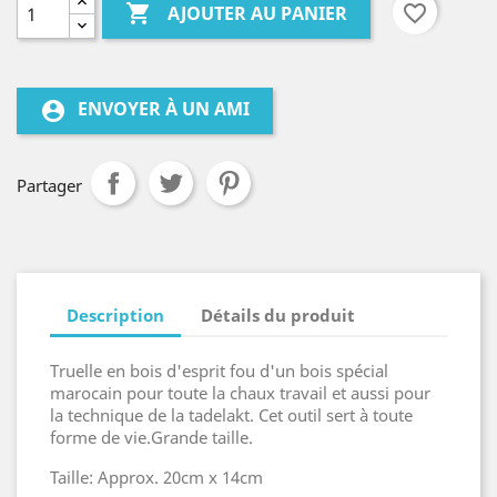

favorite_border
AJOUTER AU PANIER
ENVOYER À UN AMI
account_circle
Partager
Description
Détails du produit
Truelle en bois d'esprit fou d'un bois spécial
marocain pour toute la chaux travail et aussi pour
la technique de la tadelakt. Cet outil sert à toute
forme de vie.Grande taille.
Taille: Approx. 20cm x 14cm