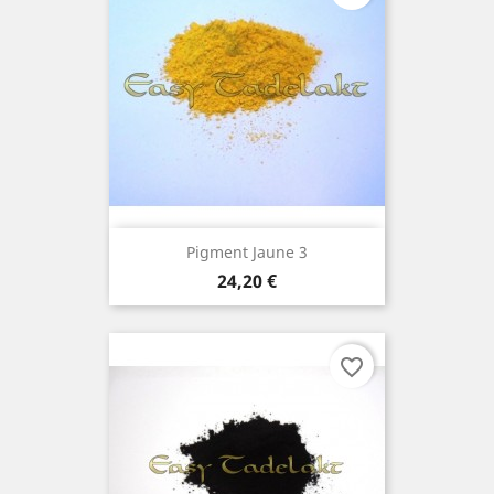
Pigment Jaune 3
Prix
24,20 €
favorite_border