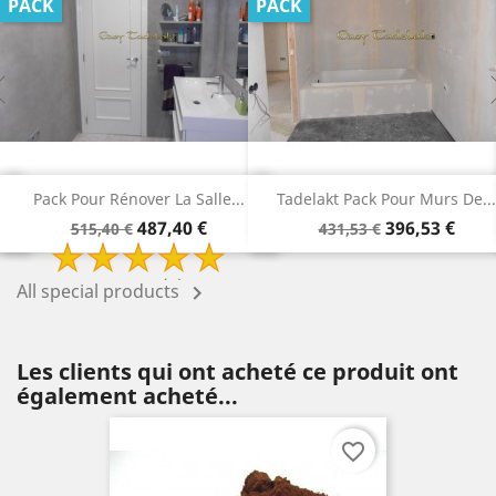
PACK
PACK
Tadelakt Pack Pour Murs De...
Tadelakt Pack Pour Rénover...
Prix
Prix
Prix
Prix
396,53 €
315,78 €
431,53 €
340,78 €
de
de
base
base
All special products

Les clients qui ont acheté ce produit ont
également acheté...
favorite_border