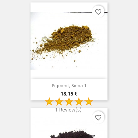
favorite_border
Pigment, Siena 1
Prix
18,15 €
1 Review(s)
favorite_border