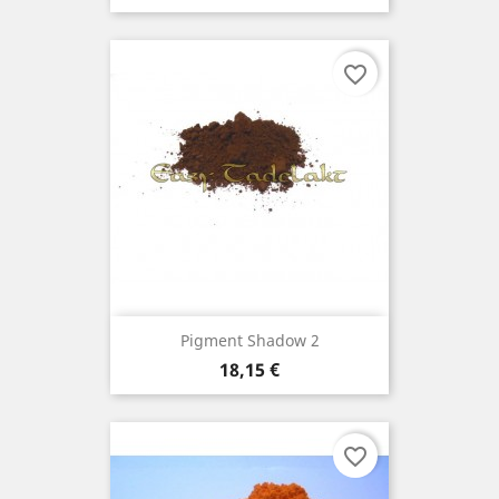
favorite_border
Pigment Shadow 2
Prix
18,15 €
favorite_border