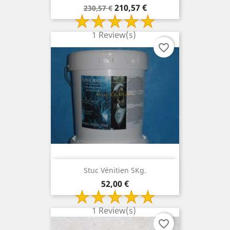
Prix
Prix
210,57 €
230,57 €
de
base
1 Review(s)
favorite_border
Stuc Vénitien 5Kg.
Prix
52,00 €
1 Review(s)
favorite_border