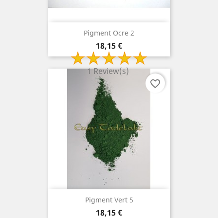
Pigment Ocre 2
Prix
18,15 €
1 Review(s)
favorite_border
Pigment Vert 5
Prix
18,15 €