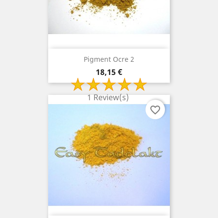
Pigment Ocre 2
Prix
18,15 €
1 Review(s)
favorite_border