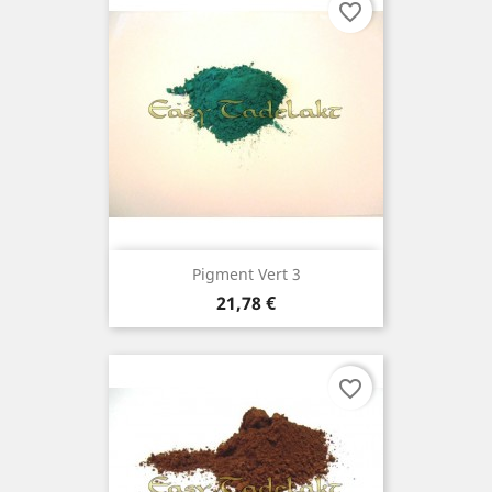
favorite_border
Pigment Vert 3
Prix
21,78 €
favorite_border