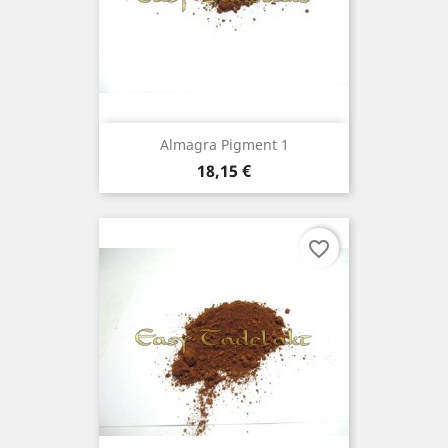
Almagra Pigment 1
Prix
18,15 €
favorite_border