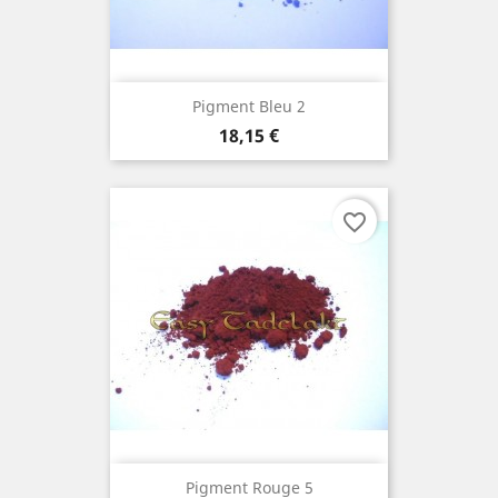
Pigment Bleu 2
Prix
18,15 €
favorite_border
Pigment Rouge 5