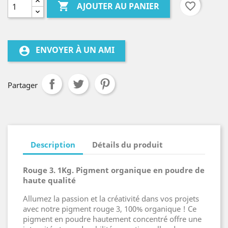

favorite_border
AJOUTER AU PANIER
ENVOYER À UN AMI
account_circle
Partager
Description
Détails du produit
Rouge 3. 1Kg. Pigment organique en poudre de
haute qualité
Allumez la passion et la créativité dans vos projets
avec notre pigment rouge 3, 100% organique ! Ce
pigment en poudre hautement concentré offre une