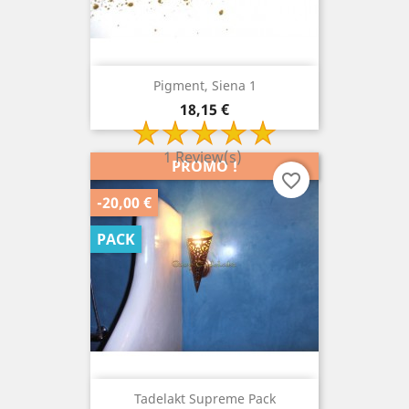
Pigment, Siena 1
Prix
18,15 €
1 Review(s)
PROMO !
favorite_border
-20,00 €
PACK
Tadelakt Supreme Pack