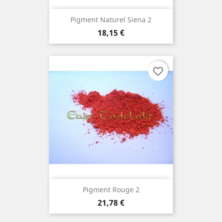
Pigment Naturel Siena 2
Prix
18,15 €
favorite_border
Pigment Rouge 2
Prix
21,78 €