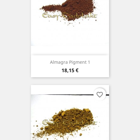
Almagra Pigment 1
Prix
18,15 €
favorite_border