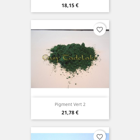
Prix
18,15 €
favorite_border
Pigment Vert 2
Prix
21,78 €
favorite_border