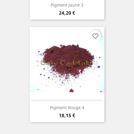
Pigment Jaune 3
Prix
24,20 €
favorite_border
Pigment Rouge 4
Prix
18,15 €