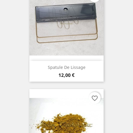
Spatule De Lissage
Prix
12,00 €
favorite_border