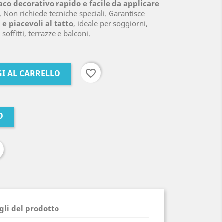
aco decorativo rapido e facile da applicare
. Non richiede tecniche speciali. Garantisce
 e piacevoli al tatto
, ideale per soggiorni,
soffitti, terrazze e balconi.
favorite_border
I AL CARRELLO
O
gli del prodotto