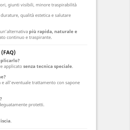
ri, giunti visibili, minore traspirabilità
urature, qualità estetica e salutare
 un’alternativa
più rapida, naturale e
tato continuo e traspirante.
 (FAQ)
plicarlo?
re applicato
senza tecnica speciale
.
ne?
ità e all’eventuale trattamento con sapone
?
adeguatamente protetti.
iscia
.