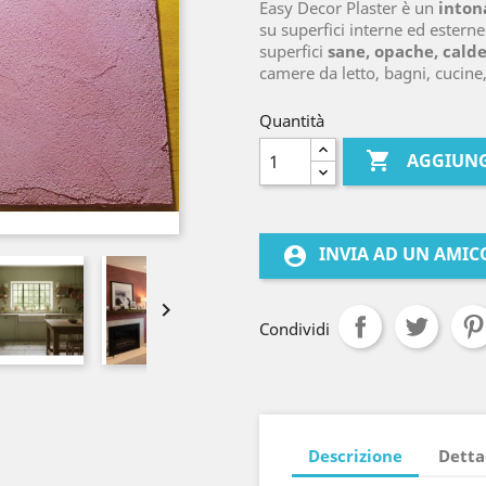
Easy Decor Plaster è un
inton
su superfici interne ed esterne
superfici
sane, opache, calde
camere da letto, bagni, cucine, 
Quantità

AGGIUNG
INVIA AD UN AMIC
account_circle

Condividi
Descrizione
Detta