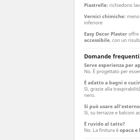
Piastrelle:
richiedono lavo
Vernici chimiche:
meno d
inferiore
Easy Decor Plaster
offre
accessibile
, con un risul
Domande frequenti
Serve esperienza per ap
No. È progettato per esse
È adatto a bagni e cuci
Sì, grazie alla traspirabil
nero.
Si può usare all’esterno
Sì, su terrazze e balconi 
È ruvido al tatto?
No. La finitura è
opaca e l