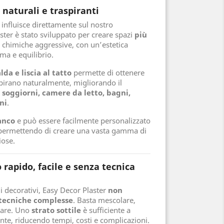
, naturali e traspiranti
influisce direttamente sul nostro
ster è stato sviluppato per creare spazi
più
ze chimiche aggressive, con un’estetica
ma e equilibrio.
lda e liscia al tatto
permette di ottenere
spirano naturalmente, migliorando il
e
soggiorni, camere da letto, bagni,
ni
.
anco
e può essere facilmente personalizzato
 permettendo di creare una vasta gamma di
iose.
 rapido, facile e senza tecnica
mi decorativi, Easy Decor Plaster
non
 tecniche complesse
. Basta mescolare,
ugare. Uno
strato sottile
è sufficiente a
tente, riducendo tempi, costi e complicazioni.