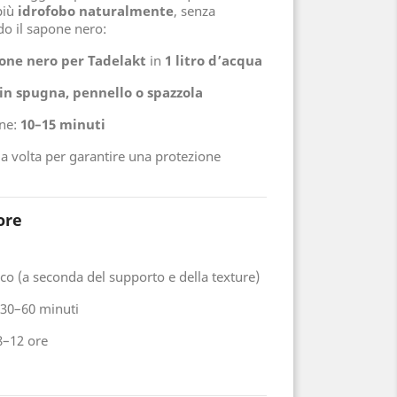
più
idrofobo naturalmente
, senza
do il sapone nero:
pone nero per Tadelakt
in
1 litro d’acqua
 in spugna, pennello o spazzola
one:
10–15 minuti
a volta per garantire una protezione
ore
co (a seconda del supporto e della texture)
30–60 minuti
–12 ore