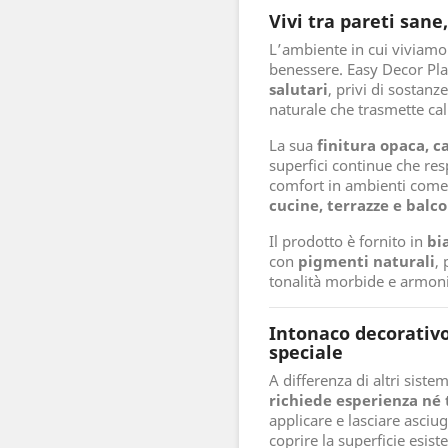
Vivi tra pareti sane
L’ambiente in cui viviamo 
benessere. Easy Decor Pla
salutari
, privi di sostan
naturale che trasmette cal
La sua
finitura opaca, ca
superfici continue che re
comfort in ambienti com
cucine, terrazze e balco
Il prodotto è fornito in
bi
con
pigmenti naturali
,
tonalità morbide e armon
Intonaco decorativo
speciale
A differenza di altri siste
richiede esperienza né
applicare e lasciare asci
coprire la superficie esis