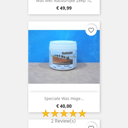
Was Met Natuurlijke Zeep 1L.
Prijs
€ 49,99
favorite_border
Speciale Was Hoge...
Prijs
€ 40,00
2 Review(s)