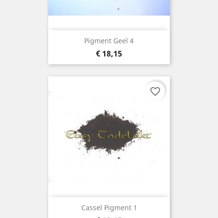
Pigment Geel 4
Prijs
€ 18,15
favorite_border
Cassel Pigment 1