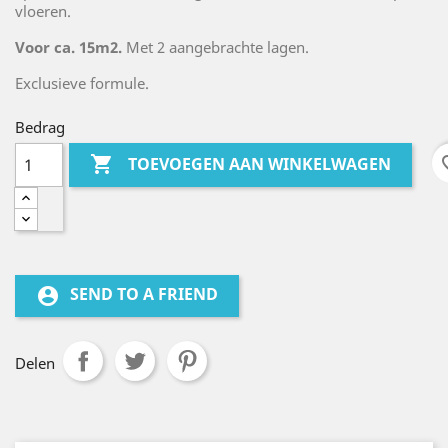
vloeren.
Voor ca. 15m2.
Met 2 aangebrachte lagen.
Exclusieve formule.
Bedrag

favo
TOEVOEGEN AAN WINKELWAGEN
SEND TO A FRIEND
account_circle
Delen