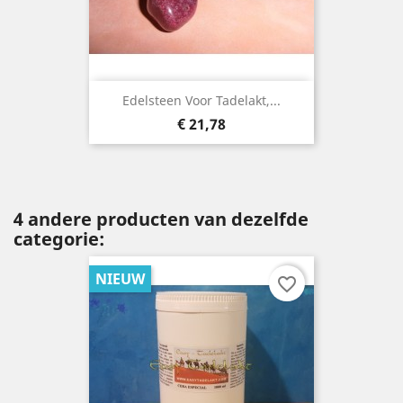
Edelsteen Voor Tadelakt,...
Prijs
€ 21,78
4 andere producten van dezelfde
categorie:
NIEUW
favorite_border