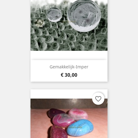
Gemakkelijk-Imper
Prijs
€ 30,00
favorite_border