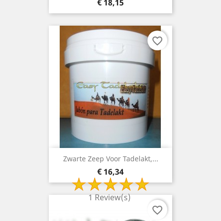
Prijs
€ 18,15
favorite_border
Zwarte Zeep Voor Tadelakt,...
Prijs
€ 16,34
1 Review(s)
favorite_border