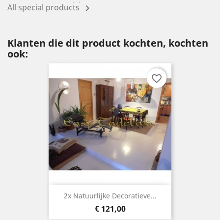
2 Review(s)
All special products

Klanten die dit product kochten, kochten
ook:
favorite_border
2x Natuurlijke Decoratieve...
Prijs
€ 121,00