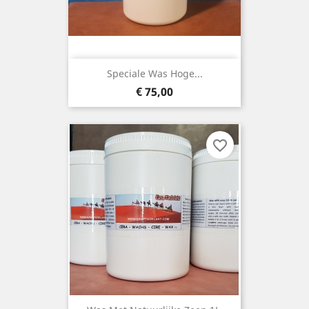
Speciale Was Hoge...
Prijs
€ 75,00
favorite_border