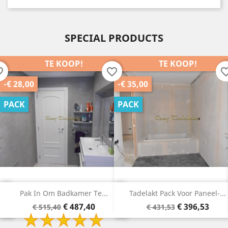
SPECIAL PRODUCTS
TE KOOP!
TE KOOP!
order
favorite_border
favorite_b
-€ 28,00
-€ 35,00
PACK
PACK
Pak In Om Badkamer Te...
Tadelakt Pack Voor Paneel-...
Basisprijs
Prijs
Basisprijs
Prijs
€ 487,40
€ 396,53
€ 515,40
€ 431,53