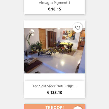
Almagra Pigment 1
Prijs
€ 18,15
favorite_border
Tadelakt Vloer Natuurlijk....
Prijs
€ 133,10
TE KOOP!