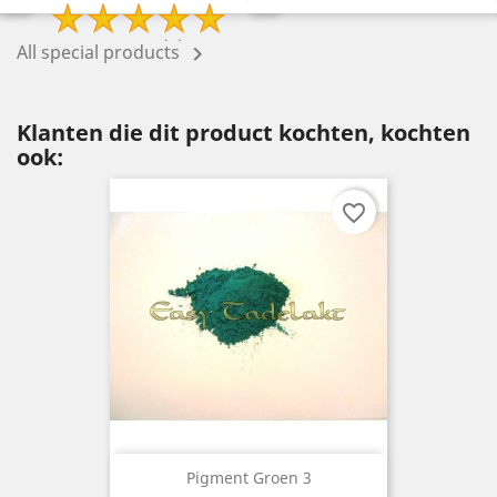
2 Review(s)
All special products

Klanten die dit product kochten, kochten
ook:
favorite_border
Pigment Groen 3