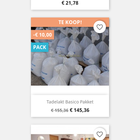
Prijs
€ 21,78
TE KOOP!
favorite_border
-€ 10,00
PACK
Tadelakt Basico Pakket
Basisprijs
Prijs
€ 145,36
€ 155,36
favorite_border