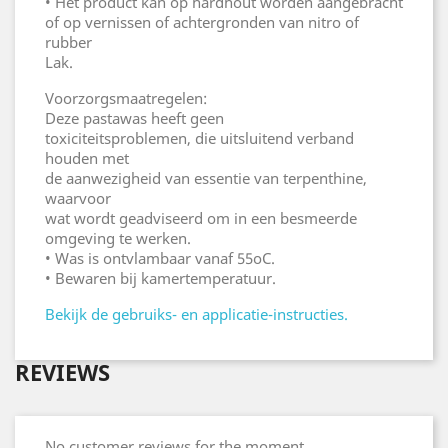
• Het product kan op hardhout worden aangebracht
of op vernissen of achtergronden van nitro of
rubber
Lak.
Voorzorgsmaatregelen:
Deze pastawas heeft geen
toxiciteitsproblemen, die uitsluitend verband
houden met
de aanwezigheid van essentie van terpenthine,
waarvoor
wat wordt geadviseerd om in een besmeerde
omgeving te werken.
• Was is ontvlambaar vanaf 55oC.
• Bewaren bij kamertemperatuur.
Bekijk de gebruiks- en applicatie-instructies.
REVIEWS
No customer reviews for the moment.