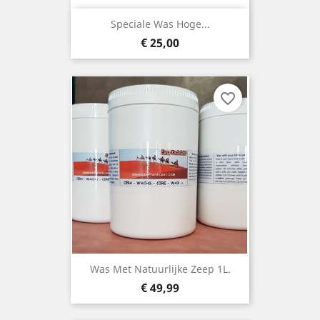
Speciale Was Hoge...
Prijs
€ 25,00
favorite_border
Was Met Natuurlijke Zeep 1L.
Prijs
€ 49,99