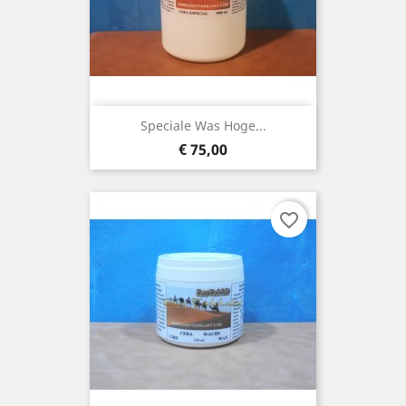
Speciale Was Hoge...
Prijs
€ 75,00
favorite_border