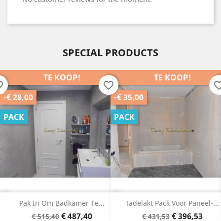
SPECIAL PRODUCTS
TE KOOP!
TE KOOP!
favorite_border
favorite_border
-€ 35,00
-€ 25,00
PACK
PACK
 Om Badkamer Te...
Tadelakt Pack Voor Paneel-...
Tadelakt
sisprijs
Prijs
Basisprijs
Prijs
Ba
€ 487,40
€ 396,53
515,40
€ 431,53
€ 