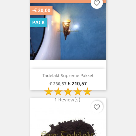
favorite_border
-€ 20,00
PACK
Tadelakt Supreme Pakket
Basisprijs
Prijs
€ 210,57
€ 230,57
1 Review(s)
favorite_border