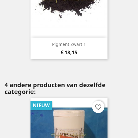
Pigment Zwart 1
Prijs
€ 18,15
4 andere producten van dezelfde
categorie:
NIEUW
favorite_border