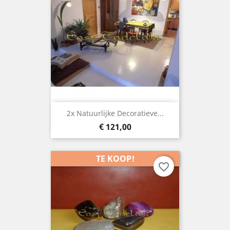
2x Natuurlijke Decoratieve...
Prijs
€ 121,00
TE KOOP!
favorite_border