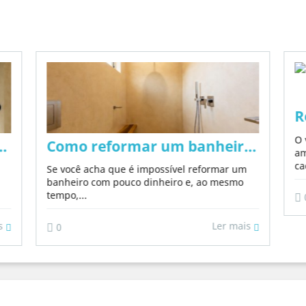
m químicos nem microcimento
R
O 
o em 2026: ideias, materiais e tendência
Como reformar um banheiro com pouc
am
ca
Se você acha que é impossível reformar um
banheiro com pouco dinheiro e, ao mesmo
tempo,...
is
Ler mais
0