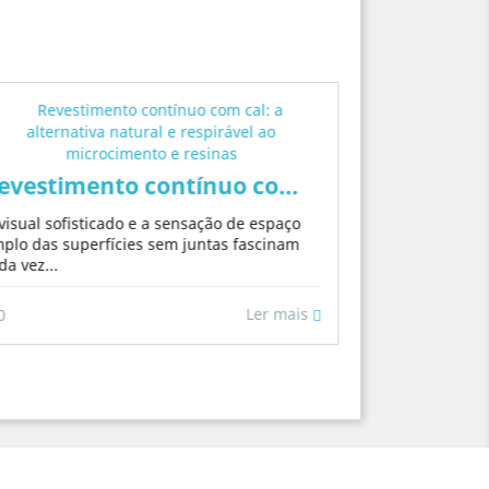
evestimento contínuo com cal: a alternativ
visual sofisticado e a sensação de espaço
s sem reforma pesada
o dinheiro sem parecer barato: o guia do
Argamassa
plo das superfícies sem juntas fascinam
da vez...
Se você está b
as paredes da 
naturais,...
Ler mais
0
0