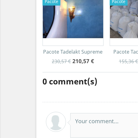
Pacote
Pacote
Pacote Tadelakt Supreme
Pacote Tad
210,57 €
230,57 €
155,36 €
0
comment(s)
Your comment...