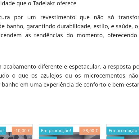
dade que o Tadelakt oferece.
ura por um revestimento que não só transfo
 banho, garantindo durabilidade, estilo, e saúde, o 
anscendem as tendências do momento, oferecend
acabamento diferente e espetacular, a resposta po
 tudo o que os azulejos ou os microcementos nã
r banho em uma experiência de conforto e bem-estar
o!
-10,00 €
Em promoção!
-28,00 €
Em promoção!