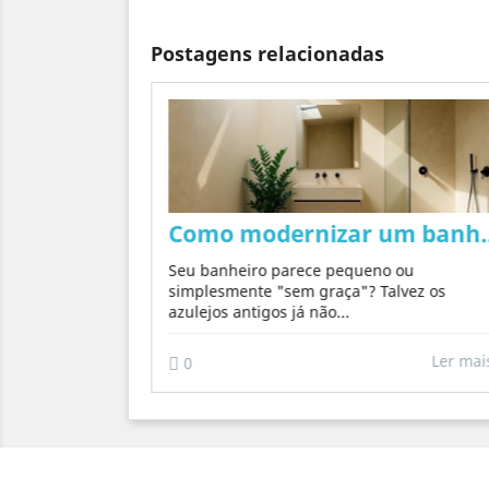
Postagens relacionadas
concreto nas paredes de forma natural, se
 traz uma
Como modernizar um banheir
a, tornando
Seu banheiro parece pequeno ou
simplesmente "sem graça"? Talvez os
azulejos antigos já não...
Ler mais
Ler ma
0