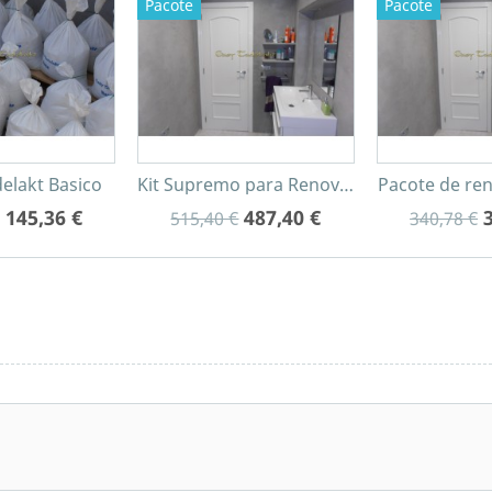
Pacote
Pacote
elakt Basico
Kit Supremo para Renovação de Banheiros.
Pacote de ren
145,36 €
487,40 €
515,40 €
340,78 €