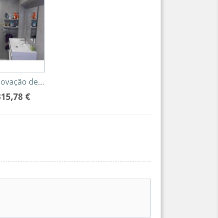
..
ovação de banheiro Tadelakt ,...
315,78 €