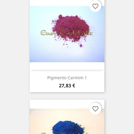
favorite_border
Pigmento Carmim 1
Preço
27,83 €
favorite_border