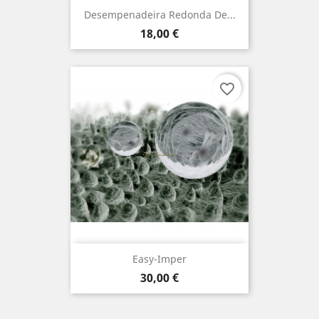
Desempenadeira Redonda De...
Preço
18,00 €
favorite_border
Easy-Imper
Preço
30,00 €