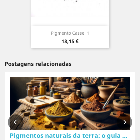
Pigmento Cassel 1
Preço
18,15 €
Postagens relacionadas
Pigmentos naturais da terra: o guia completo de ocres, sienas e sombras para artistas e artesãos