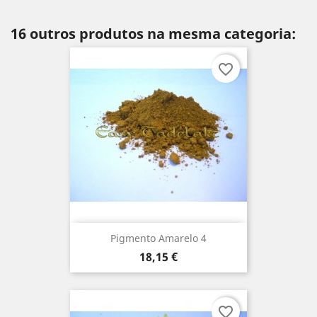
16 outros produtos na mesma categoria:
favorite_border
Pigmento Amarelo 4
Preço
18,15 €
favorite_border