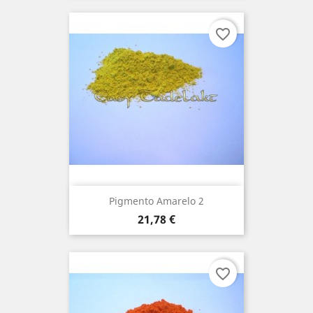
favorite_border
Pigmento Amarelo 2
Preço
21,78 €
favorite_border