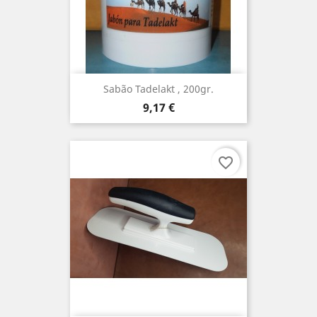
Sabão Tadelakt , 200gr.
Preço
9,17 €
favorite_border