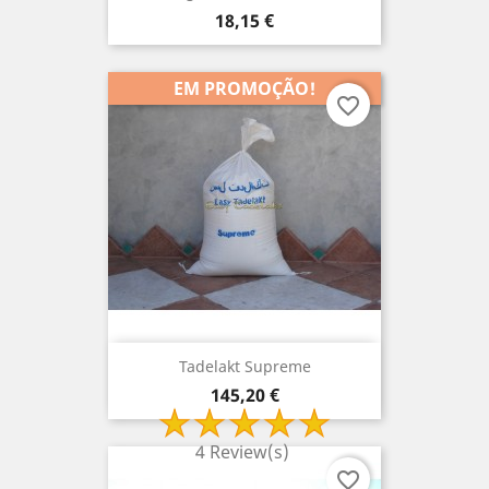
Preço
18,15 €
EM PROMOÇÃO!
favorite_border
Tadelakt Supreme
Preço
145,20 €
4 Review(s)
favorite_border