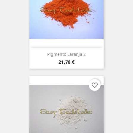
Pigmento Laranja 2
Preço
21,78 €
favorite_border