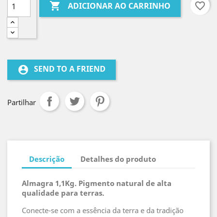

favorite_border
ADICIONAR AO CARRINHO
SEND TO A FRIEND
account_circle
Partilhar
Descrição
Detalhes do produto
Almagra 1,1Kg. Pigmento natural de alta
qualidade para terras.
Conecte-se com a essência da terra e da tradição