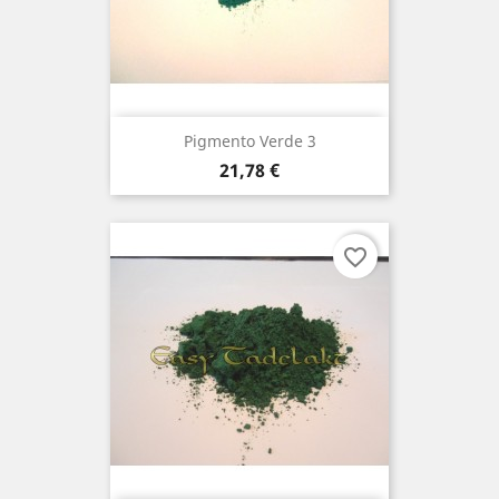
Pigmento Verde 3
Preço
21,78 €
favorite_border