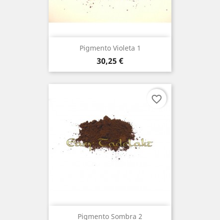
Pigmento Violeta 1
Preço
30,25 €
favorite_border
Pigmento Sombra 2