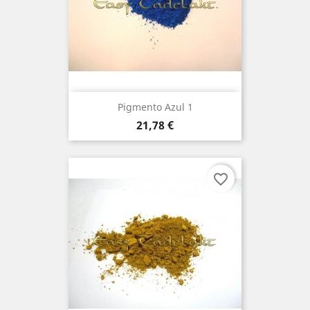
Pigmento Azul 1
Preço
21,78 €
favorite_border