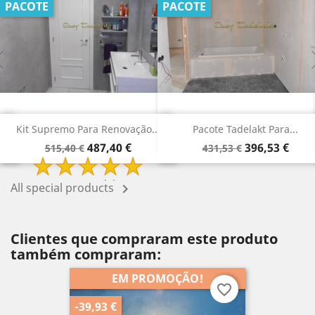
PACOTE
PACOTE
.
Pacote Tadelakt Para...
Pacote De Renovação De...
Preço
Preço
Preço
Preço
396,53 €
315,78 €
431,53 €
340,78 €
normal
normal
All special products

Clientes que compraram este produto
também compraram:
EM PROMOÇÃO!
favorite_border
-39,93 €