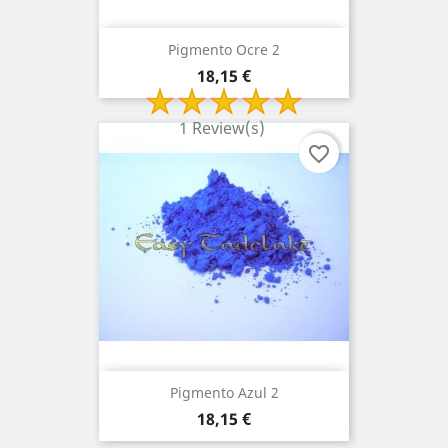
Pigmento Ocre 2
Preço
18,15 €
1 Review(s)
favorite_border
Pigmento Azul 2
Preço
18,15 €