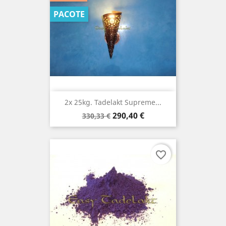
PACOTE
2x 25kg. Tadelakt Supreme...
Preço
Preço
290,40 €
330,33 €
normal
favorite_border