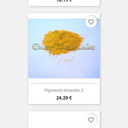
favorite_border
Pigmento Amarelo 3
Preço
24,20 €
favorite_border