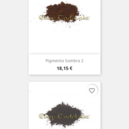
Pigmento Sombra 2
Preço
18,15 €
favorite_border