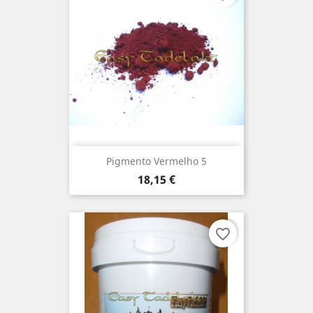
Pigmento Vermelho 5
Preço
18,15 €
favorite_border