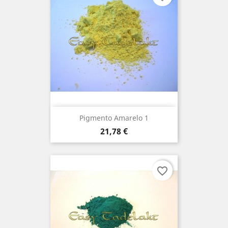
Pigmento Amarelo 1
Preço
21,78 €
favorite_border