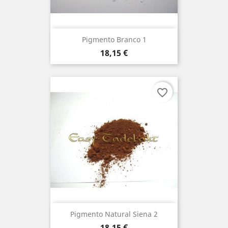
Pigmento Branco 1
Preço
18,15 €
favorite_border
Pigmento Natural Siena 2
Preço
18,15 €