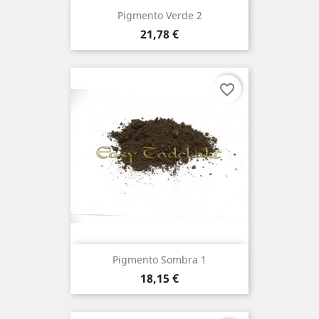
Pigmento Verde 2
Preço
21,78 €
favorite_border
Pigmento Sombra 1
Preço
18,15 €