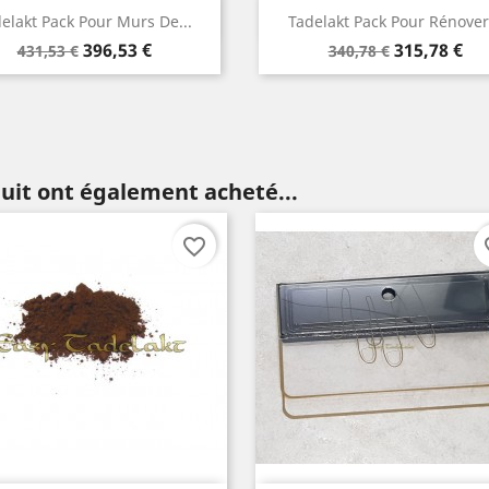
Aperçu rapide
Ap


Tadelakt Pack Pour Rénover...
2x 25kg. Ta
Prix
Prix
Prix
315,78 €
340,78 €
330,33
de
de
base
base
duit ont également acheté...
favorite_border
fav