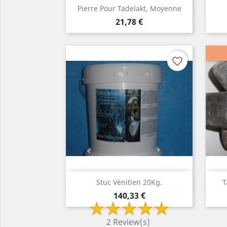
Aperçu rapide

Pierre Pour Tadelakt, Moyenne
Prix
21,78 €
favorite_border
Aperçu rapide

Stuc Vénitien 20Kg.
T
Prix
140,33 €
2 Review(s)