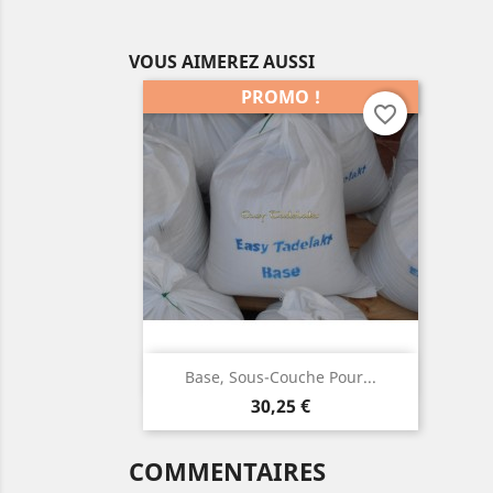
VOUS AIMEREZ AUSSI
PROMO !
favorite_border
Aperçu rapide

Base, Sous-Couche Pour...
Prix
30,25 €
COMMENTAIRES