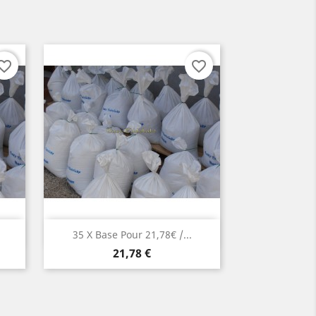
orite_border
favorite_border
Aperçu rapide

35 X Base Pour 21,78€ /...
Prix
21,78 €