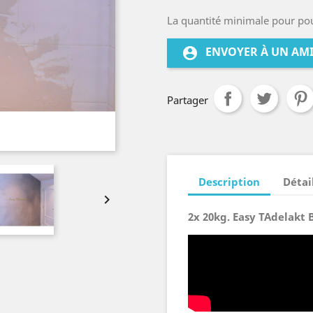
La quantité minimale pour po
ENVOYER À UN AM
account_circle
Partager
Description
Détai

2x 20kg. Easy TAdelakt