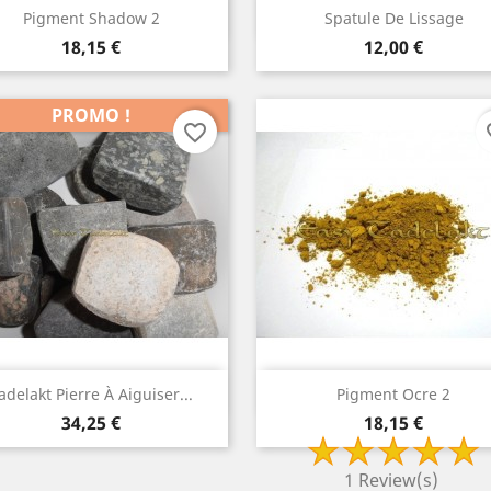
Aperçu rapide
Aperçu rapide


Pigment Shadow 2
Spatule De Lissage
Prix
Prix
18,15 €
12,00 €
PROMO !
favorite_border
fav
Aperçu rapide
Aperçu rapide


adelakt Pierre À Aiguiser...
Pigment Ocre 2
Prix
Prix
34,25 €
18,15 €
1 Review(s)