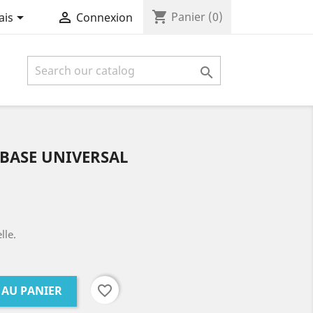
shopping_cart


Panier
(0)
ais
Connexion

 BASE UNIVERSAL
lle.
favorite_border
 AU PANIER