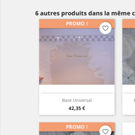
6 autres produits dans la même c
PROMO !
favorite_border
Aperçu rapide

Base Universal
Prix
42,35 €
PROMO !
favorite_border