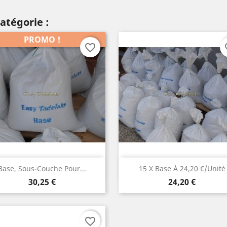
atégorie :
PROMO !
favorite_border
fav
Aperçu rapide
Aperçu rapide


Base, Sous-Couche Pour...
15 X Base À 24,20 €/unité
Prix
Prix
30,25 €
24,20 €
favorite_border