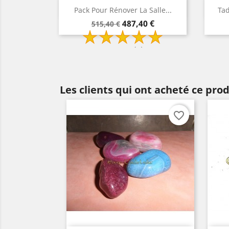
Aperçu rapide
Aperçu rapide


Pour Rénover La Salle...
Tadelakt Pack Pour Murs De...
Prix
Prix
Prix
Prix
487,40 €
396,53 €
515,40 €
431,53 €
de
de
base
base
2 Review(s)
Les clients qui ont acheté ce pro
favorite_border