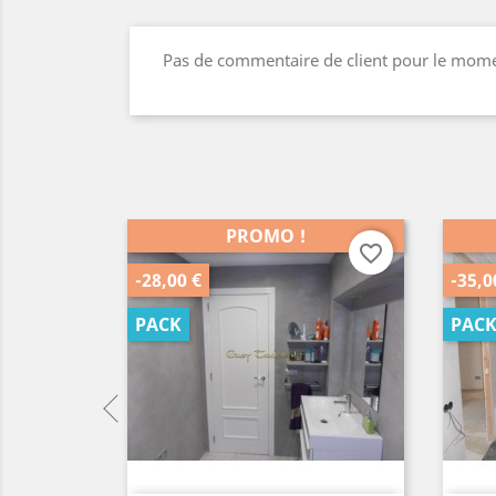
Pas de commentaire de client pour le mom
PROMO !
PROMO !
favorite_border
favorite_bor
€
-35,00 €
PACK