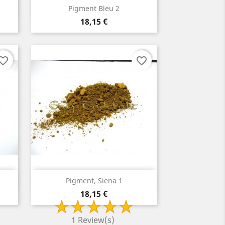
Aperçu rapide

Pigment Bleu 2
Prix
18,15 €
orite_border
favorite_border
Aperçu rapide

Pigment, Siena 1
Prix
18,15 €
1 Review(s)