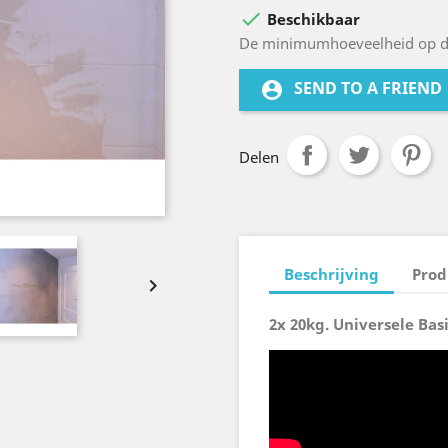

Beschikbaar
De minimumhoeveelheid op de
SEND TO A FRIEND
account_circle
Delen
Beschrijving
Prod

2x 20kg. Universele Basi