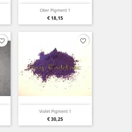
Snelle weergave

Oker Pigment 1
Prijs
€ 18,15
orite_border
favorite_border
Snelle weergave

Violet Pigment 1
Prijs
€ 30,25