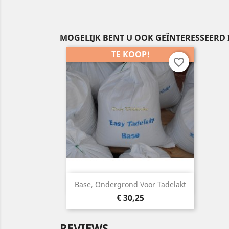
MOGELIJK BENT U OOK GEÏNTERESSEERD 
TE KOOP!
favorite_border
Snelle weergave

Base, Ondergrond Voor Tadelakt
Prijs
€ 30,25
REVIEWS