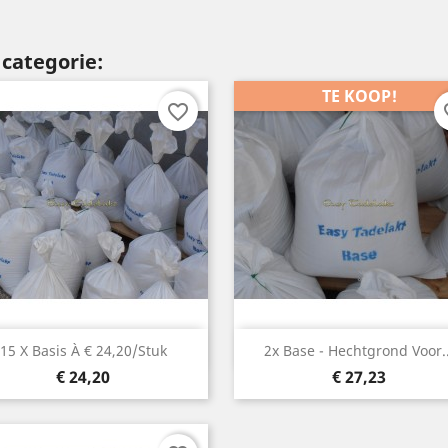
categorie:
TE KOOP!
favorite_border
fav
Snelle weergave
Snelle weergave


15 X Basis À € 24,20/stuk
2x Base - Hechtgrond Voor..
Prijs
Prijs
€ 24,20
€ 27,23