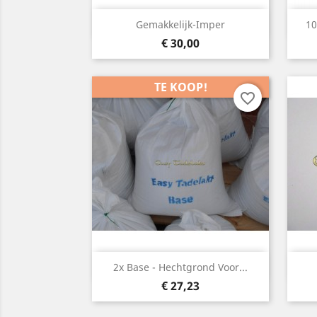
Snelle weergave

Gemakkelijk-Imper
10
Prijs
€ 30,00
TE KOOP!
favorite_border
Snelle weergave

2x Base - Hechtgrond Voor...
Prijs
€ 27,23