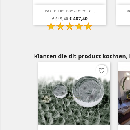
gave
Snelle weergave

 Te...
Tadelakt Pack Voor Paneel-...
Tad
Basisprijs
Prijs
,40
€ 396,53
€ 431,53
Klanten die dit product kochten,
favorite_border