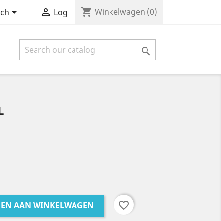
shopping_cart


Winkelwagen
(0)
tch
Log

L
favorite_border
GEN AAN WINKELWAGEN