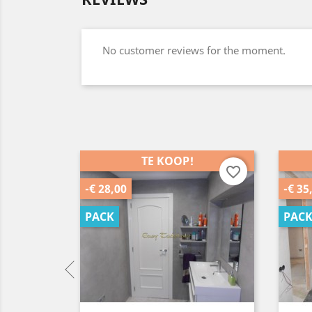
No customer reviews for the moment.
TE KOOP!
favorite_border
favorite_border
-€ 35,00
-€ 25
PACK
PAC