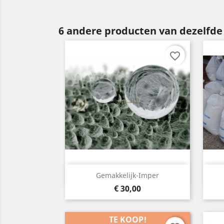
6 andere producten van dezelfde 
favorite_border
Snelle weergave

Gemakkelijk-Imper
Prijs
€ 30,00
TE KOOP!