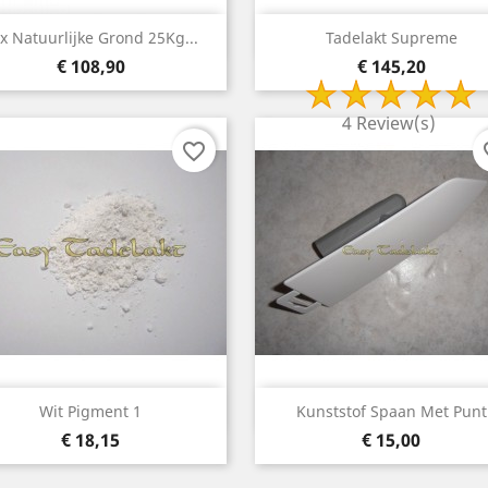
Snelle weergave
Snelle weergave


x Natuurlijke Grond 25Kg...
Tadelakt Supreme
Prijs
Prijs
€ 108,90
€ 145,20
4 Review(s)
favorite_border
fav
Snelle weergave
Snelle weergave


Wit Pigment 1
Kunststof Spaan Met Punt
Prijs
Prijs
€ 18,15
€ 15,00