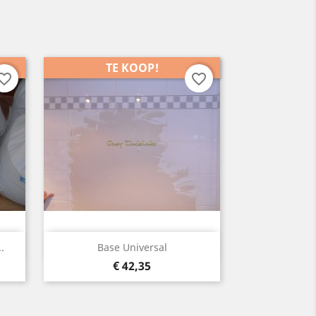
TE KOOP!
orite_border
favorite_border
Snelle weergave

.
Base Universal
Prijs
€ 42,35