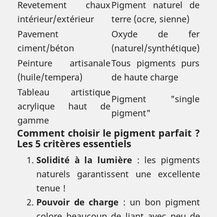
Revetement chaux
Pigment naturel de
intérieur/extérieur
terre (ocre, sienne)
Pavement
Oxyde de fer
ciment/béton
(naturel/synthétique)
Peinture artisanale
Tous pigments purs
(huile/tempera)
de haute charge
Tableau artistique
Pigment "single
acrylique haut de
pigment"
gamme
Comment choisir le pigment parfait ?
Les 5 critères essentiels
Solidité à la lumière
: les pigments
naturels garantissent une excellente
tenue !
Pouvoir de charge
: un bon pigment
colore beaucoup de liant avec peu de