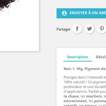
ENVOYER À UN AM
account_circle
Partager
Description
Détai
Noir 1. 1Kg. Pigment de
Plongez dans l'intensité e
100% naturel ! Ce pigmen
profondeur et une durabi
d'applications. Parfait po
la chaux
, les
mortiers
, l
microciment
, les
peintu
créatifs
, les
émaux
, la
c