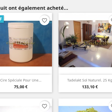
duit ont également acheté...
F
favorite_border
fav
Aperçu rapide
Aperçu rapide


Cire Spéciale Pour Une...
Tadelakt Sol Naturel. 25 K
Prix
Prix
75,00 €
133,10 €
favorite_border
fav