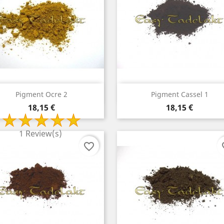
Aperçu rapide
Aperçu rapide


Pigment Ocre 2
Pigment Cassel 1
Prix
Prix
18,15 €
18,15 €
1 Review(s)
favorite_border
fav