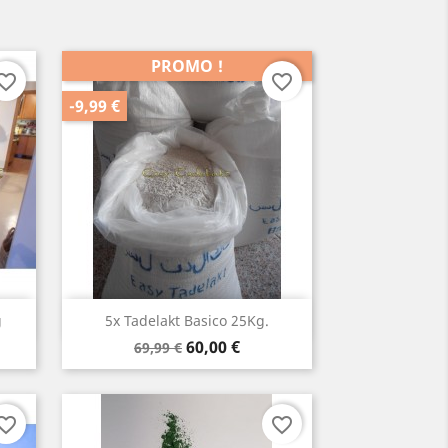
PROMO !
orite_border
favorite_border
-9,99 €
Aperçu rapide

g
5x Tadelakt Basico 25Kg.
Prix
Prix
60,00 €
69,99 €
de
base
orite_border
favorite_border