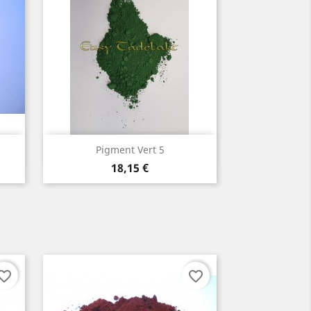
Aperçu rapide

Pigment Vert 5
Prix
18,15 €
orite_border
favorite_border