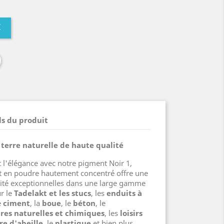
I
ls du produit
 terre naturelle de haute qualité
t l'élégance avec notre pigment Noir 1,
t en poudre hautement concentré offre une
lité exceptionnelles dans une large gamme
ur le
Tadelakt et les stucs
, les
enduits à
e
ciment
, la
boue
, le
béton
, le
res naturelles et chimiques
, les
loisirs
ire d'abeille
, le
plastique
et bien plus