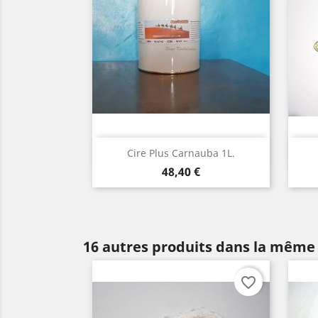
Aperçu rapide

Cire Plus Carnauba 1L.
Prix
48,40 €
16 autres produits dans la même 
favorite_border