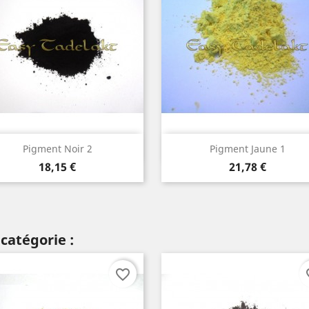
Aperçu rapide
Aperçu rapide


Pigment Noir 2
Pigment Jaune 1
Prix
Prix
18,15 €
21,78 €
catégorie :
favorite_border
fav