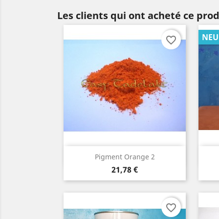
Les clients qui ont acheté ce pro
NEU
favorite_border
Aperçu rapide

Pigment Orange 2
Prix
21,78 €
favorite_border