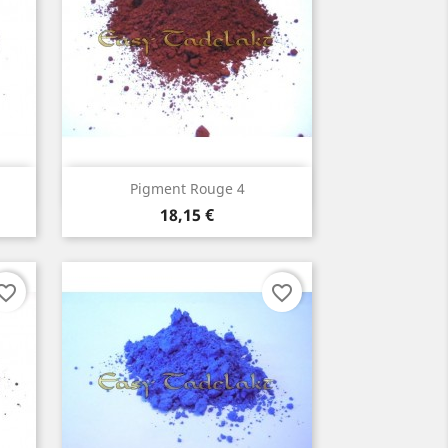
Aperçu rapide

Pigment Rouge 4
Prix
18,15 €
orite_border
favorite_border