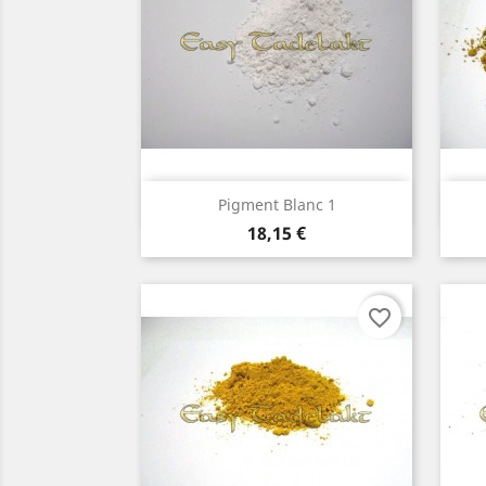
Aperçu rapide

Pigment Blanc 1
Prix
18,15 €
favorite_border