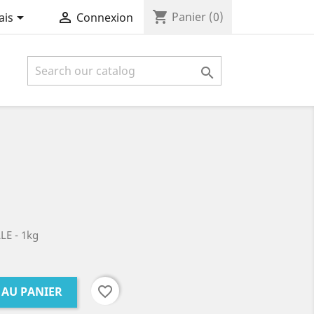
shopping_cart


Panier
(0)
ais
Connexion

LLE
- 1kg
favorite_border
 AU PANIER