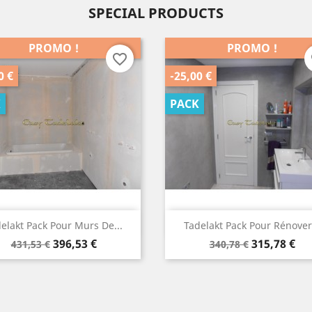
SPECIAL PRODUCTS
PROMO !
PROMO !
favorite_border
f
0 €
-25,00 €
K
PACK
Aperçu rapide
Aperçu rapide


elakt Pack Pour Murs De...
Tadelakt Pack Pour Rénover.
Prix
Prix
Prix
Prix
396,53 €
315,78 €
431,53 €
340,78 €
de
de
base
base